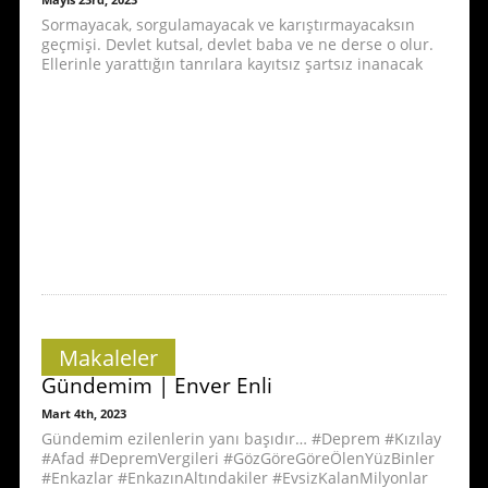
Mayıs 23rd, 2023
Sormayacak, sorgulamayacak ve karıştırmayacaksın
geçmişi. Devlet kutsal, devlet baba ve ne derse o olur.
Ellerinle yarattığın tanrılara kayıtsız şartsız inanacak
Makaleler
Gündemim | Enver Enli
Mart 4th, 2023
Gündemim ezilenlerin yanı başıdır… #Deprem #Kızılay
#Afad #DepremVergileri #GözGöreGöreÖlenYüzBinler
#Enkazlar #EnkazınAltındakiler #EvsizKalanMilyonlar