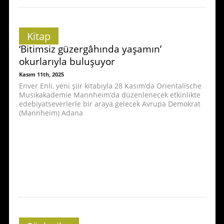
Kitap
‘Bitimsiz güzergâhında yaşamın’
okurlarıyla buluşuyor
Kasım 11th, 2025
Enver Enli, yeni şiir kitabıyla 28 Kasım’da Orientalische
Musikakademie Mannheim’da düzenlenecek etkinlikte
edebiyatseverlerle bir araya gelecek Avrupa Demokrat
(Mannheim) Adana