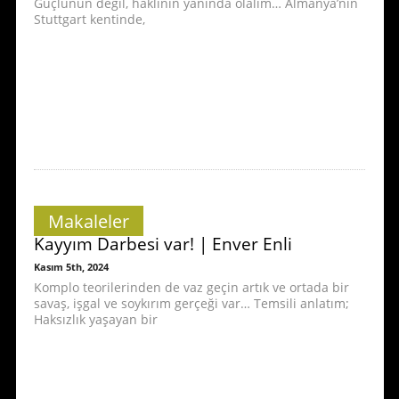
Güçlünün değil, haklının yanında olalım… Almanya’nın
Stuttgart kentinde,
Makaleler
Kayyım Darbesi var! | Enver Enli
Kasım 5th, 2024
Komplo teorilerinden de vaz geçin artık ve ortada bir
savaş, işgal ve soykırım gerçeği var… Temsili anlatım;
Haksızlık yaşayan bir