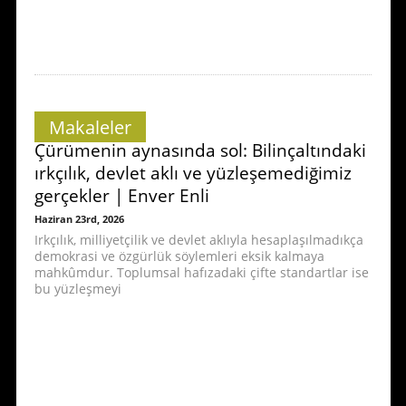
Makaleler
Çürümenin aynasında sol: Bilinçaltındaki
ırkçılık, devlet aklı ve yüzleşemediğimiz
gerçekler | Enver Enli
Haziran 23rd, 2026
Irkçılık, milliyetçilik ve devlet aklıyla hesaplaşılmadıkça
demokrasi ve özgürlük söylemleri eksik kalmaya
mahkûmdur. Toplumsal hafızadaki çifte standartlar ise
bu yüzleşmeyi