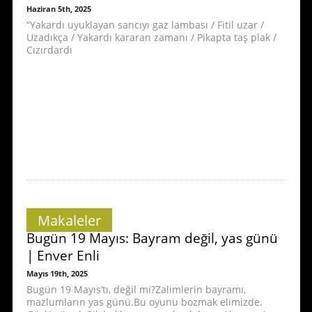
Haziran 5th, 2025
“Yakardı uyuklayan sancıyı gaz lambası / Fitil uzar /
Uzadıkça / Yakardı kararan zamanı / Pikapta taş plak /
Cızırdardı
Makaleler
Bugün 19 Mayıs: Bayram değil, yas günü
| Enver Enli
Mayıs 19th, 2025
Bugün 19 Mayıs’tı, değil mi?Zalimlerin bayramı,
mazlumların yas günü.Bu oyunu bozmak elimizde.