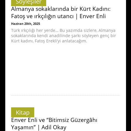
Söyleşiler
Almanya sokaklarında bir Kürt Kadını:
Fatoş ve ırkçılığın utancı | Enver Enli
Haziran 20th, 2025
Türk ırkçılığı her yerde… Bu yazımda sizlere, Almanya
sokaklarında kendi anadilinde şarkı söyleyen genç bir
Kürt kadını, Fatoş Erekli’yi anlatacağım.
Kitap
Enver Enli ve “Bitimsiz Güzergâhı
Yaşamın” | Adil Okay