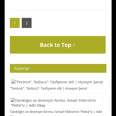
1
2
Back to Top ↑
Yazarlar
“Terörist”, “bölücü”: Tasfiyenin dili | Hüseyin Şenol
Tanıklığın ve direnişin formu: İsmail Yıldırım’ın “Pietà”sı | Adil