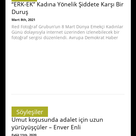
“ERK-EK” Kadına Yönelik Şiddete Karşı Bir
Duruş
Mart 8th, 2021
Red Fotoğraf Grubun’un 8 Mart Dünya Emekçi Kadınlar
Günü dolayısıyla internet üzerinden izlenebilecek bir
fotoğraf sergisi düzenlendi. Avrupa Demokrat Haber
Söyleşiler
Umut koşusunda adalet için uzun
yürüyüşçüler – Enver Enli
Eylül 11th, 2020