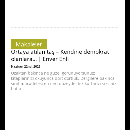
Makaleler
Ortaya atılan taş – Kendine demokrat
olanlara… | Enver Enli
Haziran 22nd, 2023
Uzaktan bakınca ne güzel görünüyorsunuz;
kitaplarınızı okuyunca dört dörtlük. Dergilere bakınca
sınıf mücadelesi en ileri düzeyde; tek kurtarıcı sizsiniz,
hatta