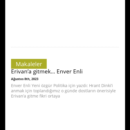
Makaleler
Erivan’a gitmek… Enver Enli
Ağustos 8th, 2023
Enver Enli Yeni özgür Politika için yazdı: Hrant Dinki’i
anmak için toplandığımız o günde dostların önerisiyle
Erivan’a gitme fikri ortaya