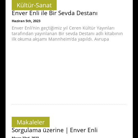
Kültür-Sanat
Enver Enli ile Bir Sevda Destanı
Haziran 5th, 2023
Enver Enli’nin geçtiğimiz yıl Ceren Kültür Yayınları
tarafından yayınlanan Bir sevda Destanı adlı kitabının
ilk okuma akşamı Mannheim’da yapıldı. Avrupa
Makaleler
Sorgulama üzerine | Enver Enli