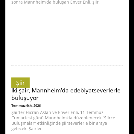
sonra Mannheim’da buluşan Enver Enli, şiir,
Şiir
İki şair, Mannheim’da edebiyatseverlerle
buluşuyor
Temmuz 9th, 2026
Şairler Hicran Aslan ve Enver Enli, 11 Temmuz
Cumartesi günü Mannheim’da düzenlenecek “Şiirce
Buluşmalar” etkinliğinde şiirseverlerle bir araya
gelecek. Şairler