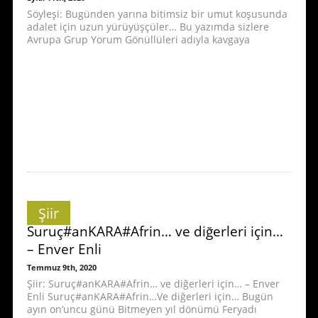
Söyleşi: Bugünden yarına bitimsiz bir umut koşusunda
adalet için uzun yürüyüşçüler… Bu yazımda sizlere
Avrupa Grup Yorum Gönüllüleri adıyla kavgaya
Şiir
Suruç#anKARA#Afrin… ve diğerleri için…
– Enver Enli
Temmuz 9th, 2020
Şiir: Suruç#anKARA#Afrin… ve diğerleri için… – Enver
Enli Suruç#anKARA#Afrin…Ve diğerleri için… Bugün
ayın on’uncu günü Bitmeyen yıl dönümü Feryadı