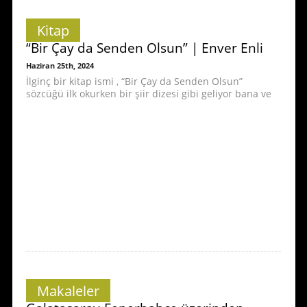
Kitap
“Bir Çay da Senden Olsun” | Enver Enli
Haziran 25th, 2024
İlginç bir kitap ismi , “Bir Çay da Senden Olsun”
sözcüğü ilk okurken bir şiir dizesi gibi geliyor bana ve
Makaleler