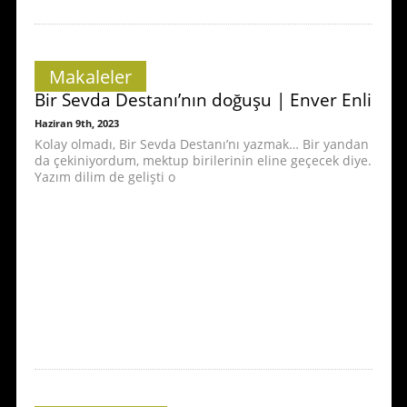
Makaleler
Bir Sevda Destanı’nın doğuşu | Enver Enli
Haziran 9th, 2023
Kolay olmadı, Bir Sevda Destanı’nı yazmak… Bir yandan
da çekiniyordum, mektup birilerinin eline geçecek diye.
Yazım dilim de gelişti o