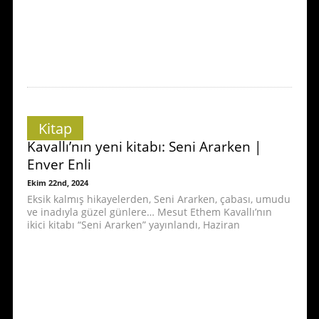
Kitap
Kavallı’nın yeni kitabı: Seni Ararken |
Enver Enli
Ekim 22nd, 2024
Eksik kalmış hikayelerden, Seni Ararken, çabası, umudu
ve inadıyla güzel günlere… Mesut Ethem Kavallı’nın
ikici kitabı “Seni Ararken” yayınlandı, Haziran