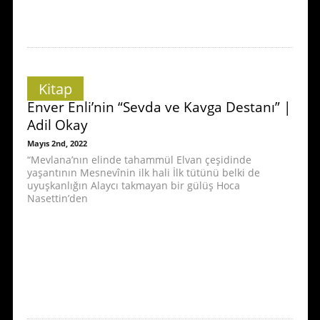
Kitap
Enver Enli’nin “Sevda ve Kavga Destanı” |
Adil Okay
Mayıs 2nd, 2022
“Mevlana’nın elinde tahammül Elvan çeşidinde
yaşantının Mesnevînin ilk hali İlk tütünü belki de
uyuşkanlığın Alaycı takmayan bir gülüş Hoca
Nasettin’den