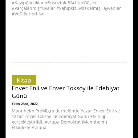
#KayıpÇocuklar #Susuzluk #Açlık #Göçler
#ParçalanmışYuvalar #SahipsizEvsizKalmışHayvanlar
#VeDiğerleri Ne
Kitap
Enver Enli ve Enver Toksoy ile Edebiyat
Günü
Ekim 23rd, 2022
Mannheim ProMigra derneğinde Yazar Enver Enli ve
Yazar Enver Toksoy ile Edebiyat Günü etkinliği
gerçekleştirildi. Avrupa Demokrat (Mannheim)
Etkinlikte Avrupa