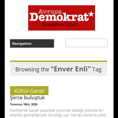
"Enver Enli"
Browsing the
Tag
Kültür-Sanat
Şiirce buluştuk
Temmuz 18th, 2026
Türkiye’de kaçak yaşamak zorunda kaldığı yıllarda bir
telefon görüşmesiyle tanıştığı şair Hicran Aslan’la yıllar