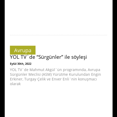
Avrupa
YOL TV`de “Sürgünler” ile söyleşi
Eylül 30th, 2022
YOL TV`de Mahmut Akgül`ün programında, Avrupa
Sürgünler Meclisi (ASM) Yürütme Kurulundan Engin
Erkiner, Turgay Çelik ve Enver Enli`nin konuşmacı
olarak