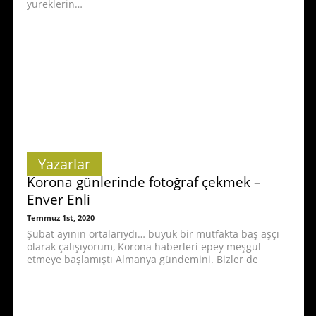
yüreklerin…
Yazarlar
Korona günlerinde fotoğraf çekmek –
Enver Enli
Temmuz 1st, 2020
Şubat ayının ortalarıydı… büyük bir mutfakta baş aşçı
olarak çalışıyorum, Korona haberleri epey meşgul
etmeye başlamıştı Almanya gündemini. Bizler de