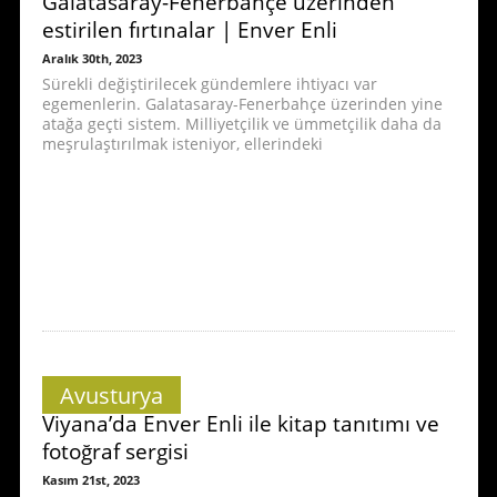
Galatasaray-Fenerbahçe üzerinden
estirilen fırtınalar | Enver Enli
Aralık 30th, 2023
Sürekli değiştirilecek gündemlere ihtiyacı var
egemenlerin. Galatasaray-Fenerbahçe üzerinden yine
atağa geçti sistem. Milliyetçilik ve ümmetçilik daha da
meşrulaştırılmak isteniyor, ellerindeki
Avusturya
Viyana’da Enver Enli ile kitap tanıtımı ve
fotoğraf sergisi
Kasım 21st, 2023