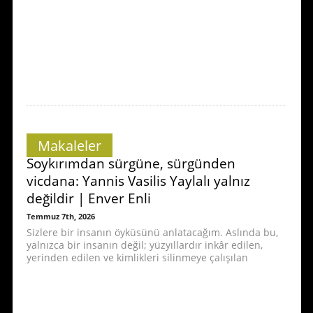
Makaleler
Soykırımdan sürgüne, sürgünden
vicdana: Yannis Vasilis Yaylalı yalnız
değildir | Enver Enli
Temmuz 7th, 2026
Sizlere bir insanın öyküsünü anlatacağım. Aslında bu,
yalnızca bir insanın değil; yüzyıllardır inkâr edilen,
yerinden edilen ve kimlikleri silinmeye çalışılan