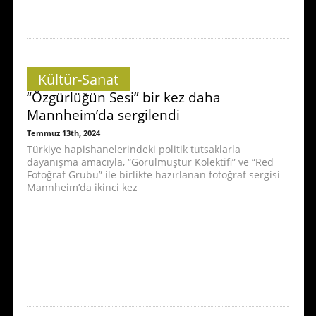
Kültür-Sanat
“Özgürlüğün Sesi” bir kez daha
Mannheim’da sergilendi
Temmuz 13th, 2024
Türkiye hapishanelerindeki politik tutsaklarla
dayanışma amacıyla, “Görülmüştür Kolektifi” ve “Red
Fotoğraf Grubu” ile birlikte hazırlanan fotoğraf sergisi
Mannheim’da ikinci kez