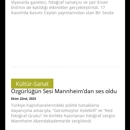
Viyana’da gazeteci, fotoğraf sanatçısı ve şair Enver
Enli’nin de katıldığı etkinlikler gerçekleştirildi. 17
Kasım’da basımı Ceylan yayınlarından olan Bir Sevda
Kültür-Sanat
Özgürlüğün Sesi Mannheim’dan ses oldu
Ekim 22nd, 2023
Türkiye hapishanelerindeki politik tutsaklarla
dayanışma amacıyla, “Görülmüştür Kolektifi” ve “Red
Fotoğraf Grubu” ile birlikte hazırlanan fotoğraf sergisi
Mannheim Abendakademie’de sergilendi.