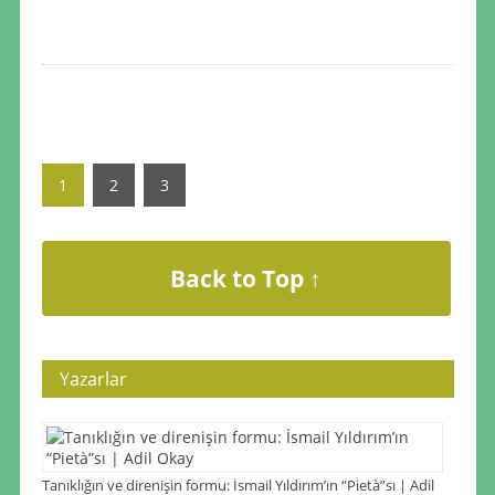
1
2
3
Back to Top ↑
Yazarlar
Tanıklığın ve direnişin formu: İsmail Yıldırım’ın “Pietà”sı | Adil