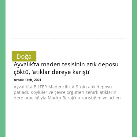
Doğa
Ayvalık’ta maden tesisinin atık deposu
çöktü, ‘atıklar dereye karıştı’
Aralık 14th, 2021
Ayvalık’ta BİLFER Madencilik A.Ş.’nin atık deposu
patladı. Köylüler ve çevre örgütleri zehirli atıkların
dere aracılığıyla Madra Barajı’na karıştığını ve acilen