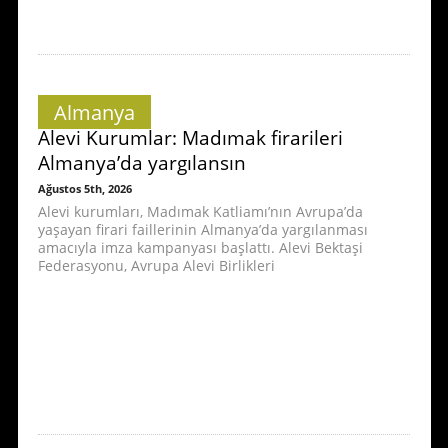
Almanya
Alevi Kurumlar: Madımak firarileri
Almanya’da yargılansın
Ağustos 5th, 2026
Alevi kurumları, Madımak Katliamı’nın Avrupa’da
yaşayan firari faillerinin Almanya’da yargılanması
amacıyla imza kampanyası başlattı. Alevi Bektaşi
Federasyonu, Avrupa Alevi Birlikleri