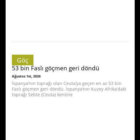
Göç
53 bin Faslı göçmen geri döndü
Ağustos 1st, 2026
İspanya’nın toprağı olan Ceuta’ya geçen en az 53 bin
Faslı göçmen geri döndü. İspanya’nın Kuzey Afrika’daki
toprağı Sebte (Ceuta) kentine