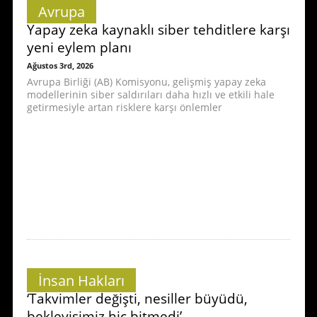
Avrupa
Yapay zeka kaynaklı siber tehditlere karşı
yeni eylem planı
Ağustos 3rd, 2026
Avrupa Birliği (AB) Komisyonu, gelişmiş yapay zeka
modellerinin siber saldırıları daha hızlı ve etkili hale
getirmesiyle artan risklere karşı önlemler
İnsan Hakları
‘Takvimler değişti, nesiller büyüdü,
bekleyişimiz hiç bitmedi’