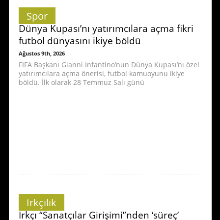
Spor
Dünya Kupası’nı yatırımcılara açma fikri
futbol dünyasını ikiye böldü
Ağustos 9th, 2026
FIFA Başkanı Gianni Infantino’nun Dünya Kupası’nı özel
yatırımcılara açma önerisi, futbol kamuoyunu ikiye
böldü. İlk olarak 28 Temmuz Salı günü
Irkçılık
Irkçı “Sanatçılar Girişimi”nden ‘süreç’