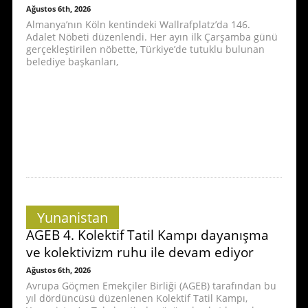
Ağustos 6th, 2026
Almanya’nın Köln kentindeki Wallrafplatz’da 146.
Adalet Nöbeti düzenlendi. Her ayın ilk Çarşamba günü
gerçekleştirilen nöbette, Türkiye’de tutuklu bulunan
belediye başkanları,
Yunanistan
AGEB 4. Kolektif Tatil Kampı dayanışma
ve kolektivizm ruhu ile devam ediyor
Ağustos 6th, 2026
Avrupa Göçmen Emekçiler Birliği (AGEB) tarafından bu
yıl dördüncüsü düzenlenen Kolektif Tatil Kampı,