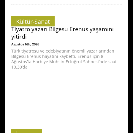
Kültür-Sanat
Tiyatro yazarı Bilgesu Erenus yaşamını
yitirdi
Ağustos 6th, 2026
Türk tiyatrosu ve edebiyatının önemli yazarlarından
Bilgesu Erenus hayatını kaybetti. Erenus için 8
Ağustos’ta Harbiye Muhsin Ertuğrul Sahnesi’nde saat
10.30’da