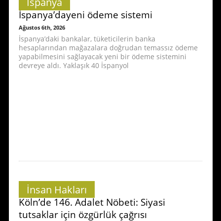
İspanya
İspanya’dayeni ödeme sistemi
Ağustos 6th, 2026
İspanya’daki bankalar, tüketicilerin banka
hesaplarından mağazalara doğrudan temassız ödeme
yapabilmesini sağlayacak yeni bir ödeme sistemini
devreye aldı. Yaklaşık 40 İspanyol
İnsan Hakları
Köln’de 146. Adalet Nöbeti: Siyasi
tutsaklar için özgürlük çağrısı