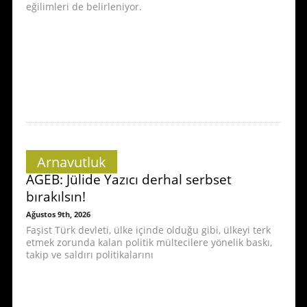
eğilimleri de belirleniyor.
Arnavutluk
AGEB: Jülide Yazıcı derhal serbset
bırakılsın!
Ağustos 9th, 2026
Faşist Türk devleti, ülke içinde olduğu gibi, ülkeyi terk
etmek zorunda kalan politik mültecilere yönelik baskı,
takip ve saldırı politikalarını