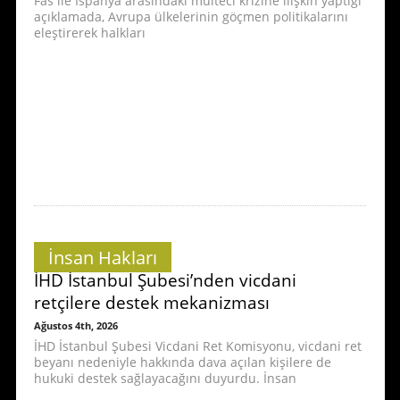
Fas ile İspanya arasındaki mülteci krizine ilişkin yaptığı
açıklamada, Avrupa ülkelerinin göçmen politikalarını
eleştirerek halkları
İnsan Hakları
İHD İstanbul Şubesi’nden vicdani
retçilere destek mekanizması
Ağustos 4th, 2026
İHD İstanbul Şubesi Vicdani Ret Komisyonu, vicdani ret
beyanı nedeniyle hakkında dava açılan kişilere de
hukuki destek sağlayacağını duyurdu. İnsan