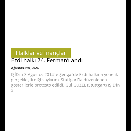
Halklar ve İnançlar
Ezdi halkı 74. Ferman’ı andı
Ağustos 5th, 2026
IŞİD’in 3 Ağustos 2014’te Şengal’de Ezdi halkına yönelik
gerçekleştirdiği soykırım, Stuttgart’ta düzenlenen
gösterilerle protesto edildi. Gül GÜZEL (Stuttgart) IŞİD’in
3