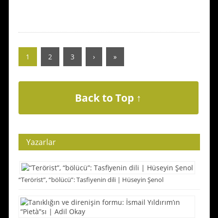
1
2
3
›
»
Back to Top ↑
Yazarlar
“Terörist”, “bölücü”: Tasfiyenin dili | Hüseyin Şenol