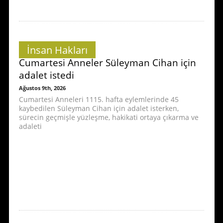
İnsan Hakları
Cumartesi Anneler Süleyman Cihan için
adalet istedi
Ağustos 9th, 2026
Cumartesi Anneleri 1115. hafta eylemlerinde 45
kaybedilen Süleyman Cihan için adalet isterken,
sürecin geçmişle yüzleşme, hakikati ortaya çıkarma ve
adaleti