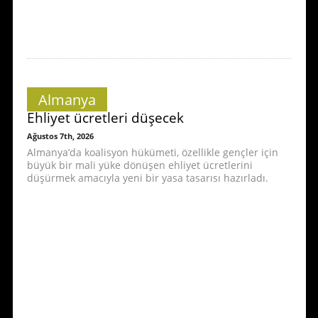
Almanya
Ehliyet ücretleri düşecek
Ağustos 7th, 2026
Almanya’da koalisyon hükümeti, özellikle gençler için
büyük bir mali yüke dönüşen ehliyet ücretlerini
düşürmek amacıyla yeni bir yasa tasarısı hazırladı.