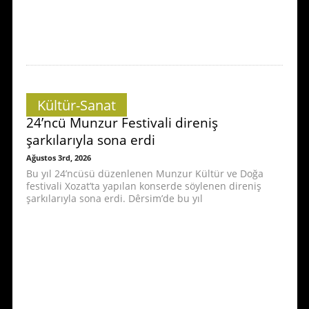
Kültür-Sanat
24’ncü Munzur Festivali direniş
şarkılarıyla sona erdi
Ağustos 3rd, 2026
Bu yıl 24’ncüsü düzenlenen Munzur Kültür ve Doğa
festivali Xozat’ta yapılan konserde söylenen direniş
şarkılarıyla sona erdi. Dêrsim’de bu yıl