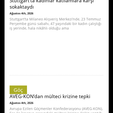
Stuttgart’ta kadınlar katliamlara karşı
sokaktaydı
Ağustos 4th, 2026
Stuttgart’ta Milaneo Alışveriş Merkezi’nde, 23 Temmuz
Perşembe günü sabahı, 47 yaşındaki bir kadın çalıştığı
iş yerinde, hala nikâhlı olduğu ama
Göç
AVEG-KON’dan mülteci krizine tepki
Ağustos 4th, 2026
Avrupa Ezilen Göçmenler Konfederasyonu (AVEG-KON),