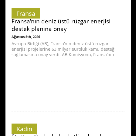
Fransa
Fransa’nın deniz üstü rüzgar enerjisi
destek planına onay
Ağustos 5th, 2026
Avrupa Birliği (AB), Fransa’nın deniz üstü rüzgar
enerjisi projelerine 63 milyar euroluk kamu desteği
sağlamasına onay verdi. AB Komisyonu, Fransa’nın
Kadın