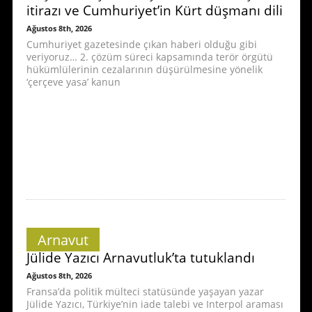
itirazı ve Cumhuriyet’in Kürt düşmanı dili
Ağustos 8th, 2026
Cumhuriyet gazetesinde çıkan haberi olduğu gibi
veriyoruz… 2. çözüm süreci kapsamında terör örgütü
hükümlülerinin cezalarının düşürülmesine yönelik
‘çerçeve yasa’ kanun
Arnavut
Jülide Yazıcı Arnavutluk’ta tutuklandı
Ağustos 8th, 2026
Fransa’da politik mülteci statüsünde yaşayan yazar
Jülide Yazıcı, Türkiye’nin iade talebi ve Interpol araması