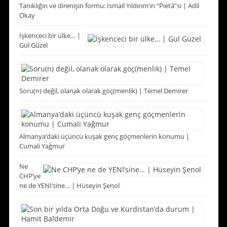
Tanıklığın ve direnişin formu: İsmail Yıldırım’ın “Pietà”sı | Adil
Okay
İşkenceci bir ülke… |
Gül Güzel
Soru(n) değil, olanak olarak göç(menlik) | Temel Demirer
Almanya’daki üçüncü kuşak genç göçmenlerin konumu |
Cumali Yağmur
Ne
CHP’ye
ne de YENİ’sine… | Hüseyin Şenol