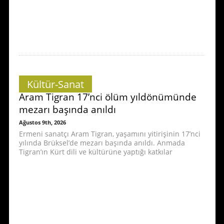
Kültür-Sanat
Aram Tigran 17’nci ölüm yıldönümünde
mezarı başında anıldı
Ağustos 9th, 2026
Ermeni sanatçı Aram Tigran, yaşamını yitirişinin 17’nci
yılında Brüksel’de mezarı başında anıldı. Anmada
Tigran’ın Kürt dili ve kültürüne yaptığı katkılar