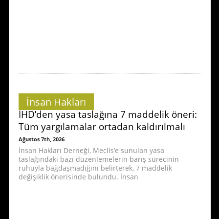
İnsan Hakları
İHD’den yasa taslağına 7 maddelik öneri:
Tüm yargılamalar ortadan kaldırılmalı
Ağustos 7th, 2026
İnsan Hakları Derneği, Meclis’e sunulan yasa
taslağındaki bazı düzenlemelerin barış sürecinin
ruhuyla bağdaşmadığını belirterek, 7 maddelik
değişiklik önerisinde bulundu. İnsan