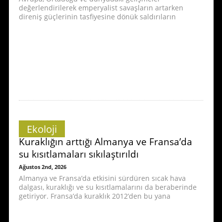
değerlendirilerek emperyalist savaşların artarken
direniş güçlerinin tasfiyesine dönük saldırıların
Ekoloji
Kuraklığın arttığı Almanya ve Fransa’da
su kısıtlamaları sıkılaştırıldı
Ağustos 2nd, 2026
Almanya ve Fransa’da etkisini sürdüren sıcak hava
dalgası, kuraklığı ve su kısıtlamalarını da beraberinde
getiriyor. Fransa’da kuraklık 2012’den bu yana