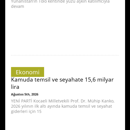
Yunanistan’ın Tolo kentinde yüzü aşkın katılımcıyla
devam
Ekonomi
Kamuda temsil ve seyahate 15,6 milyar
lira
Ağustos 5th, 2026
YENİ PARTİ Kocaeli Milletvekili Prof. Dr. Mühip Kanko,
2026 yılının ilk altı ayında kamuda temsil ve seyahat
giderleri için 15