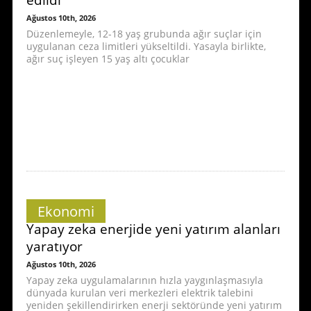
Ağustos 10th, 2026
Düzenlemeyle, 12-18 yaş grubunda ağır suçlar için
uygulanan ceza limitleri yükseltildi. Yasayla birlikte,
ağır suç işleyen 15 yaş altı çocuklar
Ekonomi
Yapay zeka enerjide yeni yatırım alanları
yaratıyor
Ağustos 10th, 2026
Yapay zeka uygulamalarının hızla yaygınlaşmasıyla
dünyada kurulan veri merkezleri elektrik talebini
yeniden şekillendirirken enerji sektöründe yeni yatırım