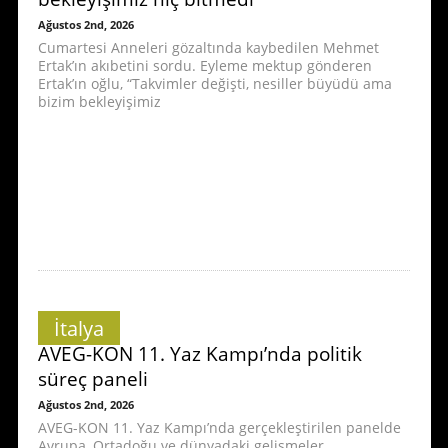
Ağustos 2nd, 2026
Cumartesi Anneleri gözaltında kaybedilen Mehmet
Ertak’ın akıbetini sordu. Eyleme mektup gönderen
Ertak’ın oğlu, “Takvimler değişti, nesiller büyüdü ama
bizim bekleyişimiz
İtalya
AVEG-KON 11. Yaz Kampı’nda politik
süreç paneli
Ağustos 2nd, 2026
AVEG-KON 11. Yaz Kampı’nda gerçekleştirilen panelde
Avrupa, Ortadoğu ve dünyadaki gelişmeler