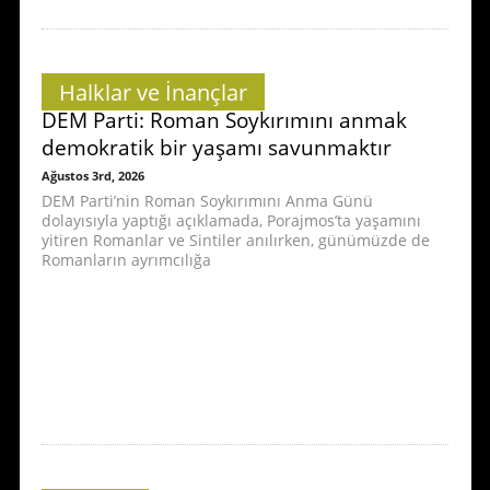
Halklar ve İnançlar
DEM Parti: Roman Soykırımını anmak
demokratik bir yaşamı savunmaktır
Ağustos 3rd, 2026
DEM Parti’nin Roman Soykırımını Anma Günü
dolayısıyla yaptığı açıklamada, Porajmos’ta yaşamını
yitiren Romanlar ve Sintiler anılırken, günümüzde de
Romanların ayrımcılığa