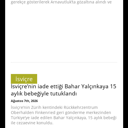
gerekçe gösterilerek Arnavutluk’ta gözaltına alındı ve
İsviçre
İsviçre’nin iade ettiği Bahar Yalçınkaya 15
aylık bebeğiyle tutuklandı
Ağustos 7th, 2026
İsviçre’nin Zürih kentindeki Rückkehrzentrum
Oberhalden Finkenried geri gönderme merkezinden
Türkiye’ye iade edilen Bahar Yalçınkaya, 15 aylık bebeği
ile cezaevine konuldu.