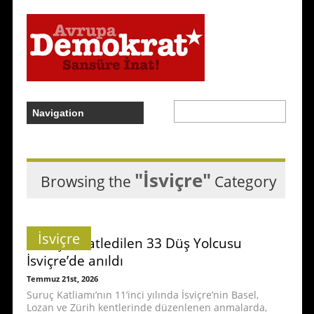
"İsviçre"
Browsing the
Category
İsviçre
Suruç’ta katledilen 33 Düş Yolcusu
İsviçre’de anıldı
Temmuz 21st, 2026
Suruç Katliamı’nın 11’inci yılında İsviçre’nin Basel,
Lozan ve Zürih kentlerinde düzenlenen anmalarda,