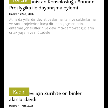
İsviçre
Zürih Yunanistan Konsolosluğu önünde
Prosfygika ile dayanışma eylemi
Haziran 22nd, 2026
Atina’da yıllardır devlet baskısına, tahliye saldırılarına
ve rant projelerine karşı direnen göçmenlerin,
enternasyonalistlerin ve devrimci-demokrat güçlerin
ortak yaşam ve mücadele
Kadın
Kadın Grevi için Zürih’te on binler
alanlardaydı
Haziran 17th, 2026