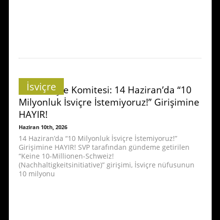
İsviçre
ATİK İsviçre Komitesi: 14 Haziran’da “10
Milyonluk İsviçre İstemiyoruz!” Girişimine
HAYIR!
Haziran 10th, 2026
14 Haziran’da “10 Milyonluk İsviçre İstemiyoruz!”
Girişimine HAYIR! SVP tarafından gündeme getirilen
“Keine 10-Millionen-Schweiz!
(Nachhaltigkeitsinitiative)” girişimi, İsviçre nüfusunun
10 milyonu