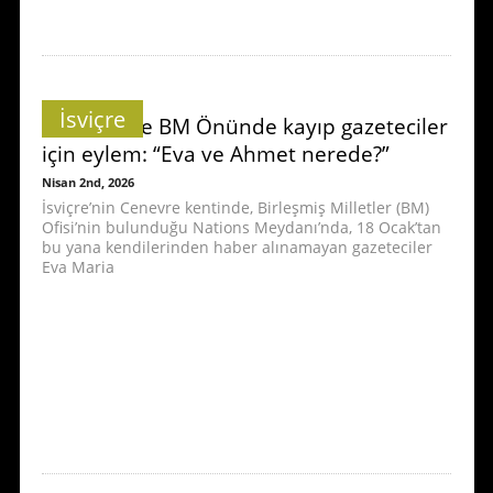
İsviçre
Cenevre’de BM Önünde kayıp gazeteciler
için eylem: “Eva ve Ahmet nerede?”
Nisan 2nd, 2026
İsviçre’nin Cenevre kentinde, Birleşmiş Milletler (BM)
Ofisi’nin bulunduğu Nations Meydanı’nda, 18 Ocak’tan
bu yana kendilerinden haber alınamayan gazeteciler
Eva Maria