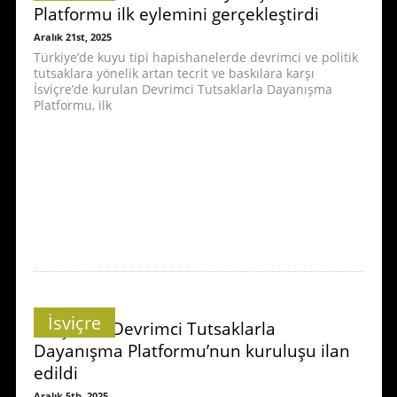
Platformu ilk eylemini gerçekleştirdi
Aralık 21st, 2025
Türkiye’de kuyu tipi hapishanelerde devrimci ve politik
tutsaklara yönelik artan tecrit ve baskılara karşı
İsviçre’de kurulan Devrimci Tutsaklarla Dayanışma
Platformu, ilk
İsviçre
İsviçre’de Devrimci Tutsaklarla
Dayanışma Platformu’nun kuruluşu ilan
edildi
Aralık 5th, 2025