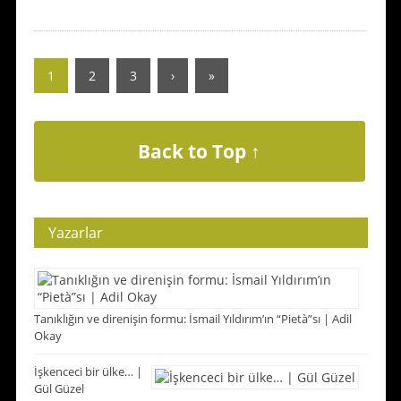
1
2
3
›
»
Back to Top ↑
Yazarlar
Tanıklığın ve direnişin formu: İsmail Yıldırım’ın “Pietà”sı | Adil
Okay
İşkenceci bir ülke… |
Gül Güzel