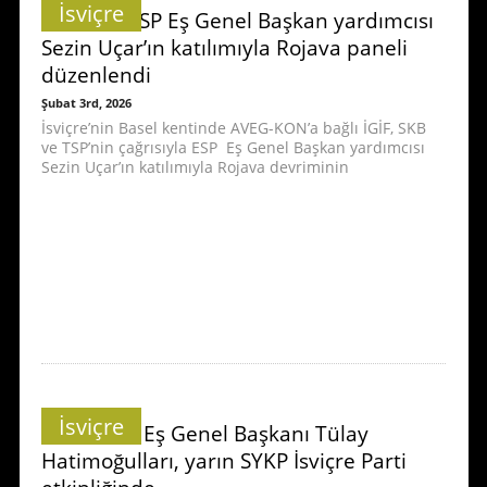
İsviçre
Basel’de ESP Eş Genel Başkan yardımcısı
Sezin Uçar’ın katılımıyla Rojava paneli
düzenlendi
Şubat 3rd, 2026
İsviçre’nin Basel kentinde AVEG-KON’a bağlı İGİF, SKB
ve TSP’nin çağrısıyla ESP Eş Genel Başkan yardımcısı
Sezin Uçar’ın katılımıyla Rojava devriminin
İsviçre
DEM Parti Eş Genel Başkanı Tülay
Hatimoğulları, yarın SYKP İsviçre Parti