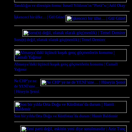
Tanıklığın ve direnişin formu: İsmail Yıldırım’ın “Pietà”sı | Adil Okay
İşkenceci bir ülke… | Gül Güzel
Soru(n) değil, olanak olarak göç(menlik) | Temel Demirer
Almanya’daki üçüncü kuşak genç göçmenlerin konumu | Cumali
Yağmur
Ne CHP’ye ne
de YENİ’sine…
| Hüseyin Şenol
Son bir yılda Orta Doğu ve Kürdistan’da durum | Hamit Baldemir