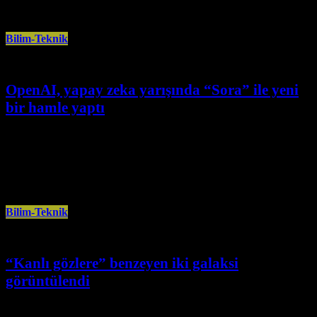
Bilim-Teknik
OpenAI, yapay zeka yarışında “Sora” ile yeni
bir hamle yaptı
Aralık 21st, 2024
OpenAI, yapay zeka aracı Sora ile metinden video üreten yapay zeka
yarışında yeni bir sayfa açtı. ABD’li yapay zeka şirketi
Bilim-Teknik
“Kanlı gözlere” benzeyen iki galaksi
görüntülendi
Kasım 17th, 2024