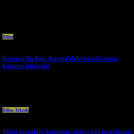
Nisan 3rd, 2025
Hinrich Vakfı’nın araştırmasına göre, 2024, 2025 ve 2026’yı kapsayan 3
yılda üretilecek veri miktarı, bundan önceki dönemde üretilen veri miktarını
Bilim
İspanya’da Batı Avrupa’daki en eski insan
kalıntısı bulundu
Nisan 2nd, 2025
İspanya’nın kuzeyindeki Burgos kentine bağlı Atapuerca bölgesinde 1,1 ila
1,4 milyon yıllık olduğu belirtilen, Batı Avrupa’nın en eski insan kalıntısı
Bilim-Teknik
Bilim insanları, kuantum ağları için tasarlanan