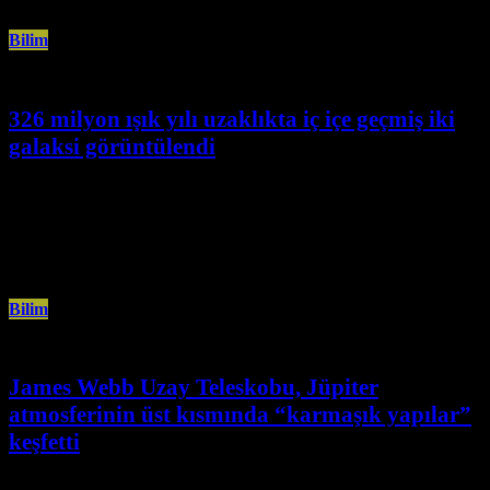
Bilim
326 milyon ışık yılı uzaklıkta iç içe geçmiş iki
galaksi görüntülendi
Temmuz 22nd, 2024
James Webb Uzay Teleskobu, 326 milyon ışık yılı uzaklıkta parlayan iç içe
geçmiş bir çift galaksiyi görüntüledi. ABD Havacılık ve
Bilim
James Webb Uzay Teleskobu, Jüpiter
atmosferinin üst kısmında “karmaşık yapılar”
keşfetti
Temmuz 13th, 2024