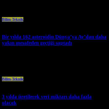
şimdiye kadar kaydedilen
Bilim-Teknik
Bir yılda 162 asteroidin Dünya’ya Ay’dan daha
yakın mesafeden geçtiği saptadı
Temmuz 1st, 2025
NASA ile Avrupa Uzay Ajansı gibi birçok ajans ve kurum, her yıl Dünya’ya
yakın ya da uzak birçok asteroit keşfederken
Bilim-Teknik
3 yılda üretilecek veri miktarı daha fazla
olacak