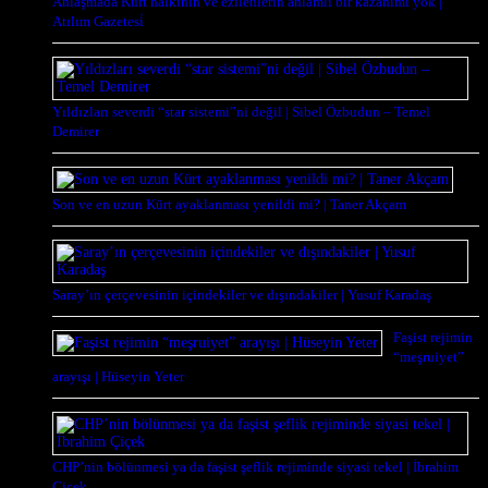
Anlaşmada Kürt halkının ve ezilenlerin anlamlı bir kazanımı yok |
Atılım Gazetesi̇
Yıldızları severdi “star sistemi”ni değil | Sibel Özbudun – Temel
Demirer
Son ve en uzun Kürt ayaklanması yenildi mi? | Taner Akçam
Saray’ın çerçevesinin içindekiler ve dışındakiler | Yusuf Karadaş
Faşist rejimin
“meşruiyet”
arayışı | Hüseyin Yeter
CHP’nin bölünmesi ya da faşist şeflik rejiminde siyasi tekel | İbrahim
Çiçek