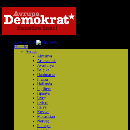
ANA SAYFA
Haberler
Avrupa
Almanya
Arnavutluk
Avusturya
Belçika
Danimarka
Fransa
Hollanda
İngiltere
İspanya
İsveç
İsviçre
İtalya
Kosova
Macaristan
Norveç
Polonya