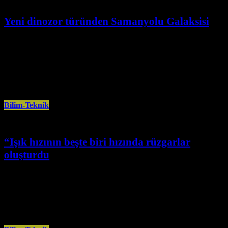
Yeni dinozor türünden Samanyolu Galaksisi
Mart 18th, 2026
Şubat ayında, Sahra Çölü’nde yeni dinozor türünün keşfedilmesi ve
Samanyolu Galaksisi’nin merkezine ilişkin bugüne kadarki en ayrıntılı
görüntülerden birinin elde
Bilim-Teknik
“Işık hızının beşte biri hızında rüzgarlar
oluşturdu
Aralık 28th, 2025
Avrupa Uzay Ajansına (ESA) ait uzay teleskopları, “NGC 3783” adlı sarmal
galaksideki “süper kütleli” şeklinde tanımlanan bir kara deliğin, uzayda