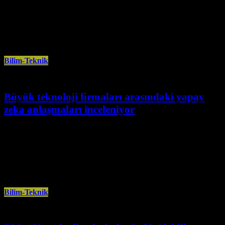
James Webb Uzay Teleskobu, Jüpiter’de “Büyük Kırmızı Leke” adı verilen
sürekli “antisiklonik fırtınanın” yaşandığı bölgedeki atmosferin üst kısmının
çeşitli “karmaşık
Bilim-Teknik
Büyük teknoloji firmaları arasındaki yapay
zeka anlaşmaları inceleniyor
Temmuz 6th, 2024
Avrupa Birliği (AB), Microsoft ve OpenAI ile Google ve Samsung
arasındaki yapay zeka ortaklıklarını incelemeye aldı. AB Komisyonunun
Rekabetten Sorumlu
Bilim-Teknik