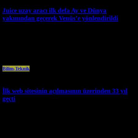
Juice uzay aracı ilk defa Ay ve Dünya
yakınından geçerek Venüs’e yönlendirildi
Ağustos 31st, 2024
Avrupa Uzay Ajansı (ESA), Jüpiter Buzlu Uydu Kaşifi (Juice) isimli uzay
aracının önce Ay’ın, ardından Dünya’nın yakınından başarıyla geçip
Venüs’e
Bilim-Teknik
İlk web sitesinin açılmasının üzerinden 33 yıl
geçti
Ağustos 8th, 2024
Askeri ve akademik araştırmalar için sınırlı erişimle hayata geçirilen
internet, zamanla ticaretten eğitime, eğlenceden ulaşıma kadar hayatın
hemen her alanını