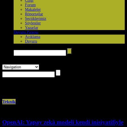
Çizgi
Forum
Makaleler
Röportajlar
Seçtiklerimiz
Söyleşiler
Yazarlar
Duyuru Panosu
Açıklama
Duyuru
Arama yap →
Browsing the
"Bilim-Teknik"
Category
Teknik
OpenAI: Yapay zekâ modeli kendi inisiyatifiyle