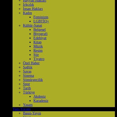
Hayvan Hakları
Irkçılık
İnsan Hakları
Kadın
Feminizm
LGBTİQ+
Kültür-Sanat
Belgesel
Biyografi
Edebiyat
Kitap
Müzik
Resim
Şiir
Tiyatro
Özel Haber
Sağlık
Savaş
Sinema
Sömürgecilik
Spor
Tarih
Türkiye
Akdeniz
Karadeniz
Yaşam
Yazı-Yorum
Basın-Yayın