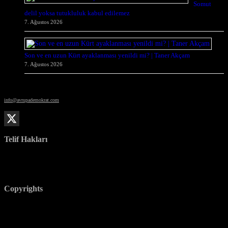
Somut
delil yoksa tutukluluk kabul edilemez
7. Ağustos 2026
Son ve en uzun Kürt ayaklanması yenildi mi? | Taner Akçam
7. Ağustos 2026
© Avrupa Demokrat
info@avrupademokrat.com
Avrupa Demokrat'ı takip et
Telif Hakları
Her türlü yeniden basım, kısmen de olsa, yalnızca editoryal ekibimizin yazılı izniyle mümkündür. Tüm
içerikler, fotoğraflar ve metinler telif hakkı ile korunmaktadır. İstenmeden gönderilen el yazmaları ve
fotoğraflar için hiçbir sorumluluk kabul edilmez ve yayımlanacaklarının garantisi verilmez. İsim belirtilerek
yayımlanan yazılar mutlaka editoryal ekibin görüşünü yansıtmak zorunda değildir.
Copyrights
Any reproduction, even in part, is only permitted with the written consent of our editorial team. All
content, photos, and texts are protected by copyright. No liability is accepted for unsolicited manuscripts
and photos, and their publication is not guaranteed. Articles published under an author’s name do not
necessarily reflect the views of the editorial team.