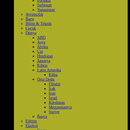
Portekiz
Sırbistan
Yunanistan
Ayrımcılık
Barış
Bilim & Teknik
Çocuk
Dünya
ABD
Asya
Afrika
Çin
Hindistan
Japonya
Kıbrıs
Latin Amerika
Küba
Orta Doğu
Filistin
Irak
İran
İsrail
Kürdistan
Mezopotamya
Suriye
Rusya
Eğitim
Ekoloji