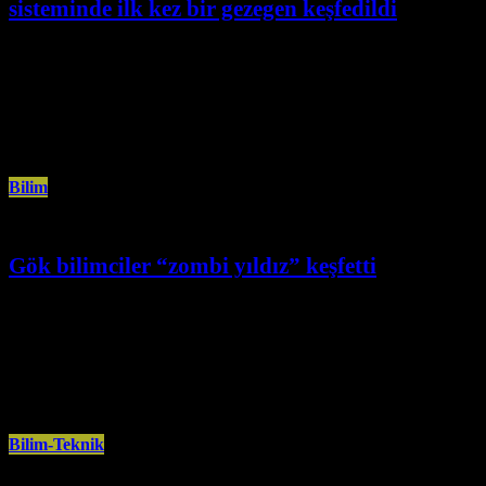
sisteminde ilk kez bir gezegen keşfedildi
Ekim 11th, 2024
Avrupa Güney Rasathanesinden (ESO) bilim insanları, Dünya’ya en yakın
ikinci yıldız sistemi olan Barnard Yıldızı’nın yörüngesinde ilk kez bir
gezegen
Bilim
Gök bilimciler “zombi yıldız” keşfetti
Eylül 2nd, 2024
Bilim insanları, Cassiopeia adlı takımyıldızın yakınlarında, MS 1181’de
patlayan, 6 ay süreyle gökyüzünde Satürn kadar parlak görünen
süpernovanın oluşturduğu küresel
Bilim-Teknik