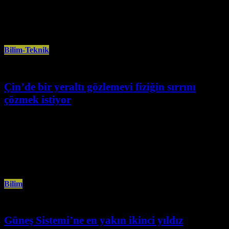
ABD Havacılık ve Uzay Ajansının (NASA) James Webb Uzay Teleskobu ile
Avrupa Uzay Ajansı ile NASA ortak projesi Hubble Uzay
Bilim-Teknik
Çin’de bir yeraltı gözlemevi fiziğin sırrını
çözmek istiyor
Kasım 8th, 2024
Çin, yerin 700 metre altında inşa ettiği yeni bir bilimsel gözlemeviyle,
nötrinoların gizemini çözme konusunda ABD’yi geride bırakmayı
hedefliyor. Juno
Bilim
Güneş Sistemi’ne en yakın ikinci yıldız