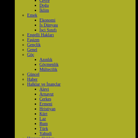
Çevre
Doğa
İklim
Emek
Ekonomi
İş Dünyası
İşçi Sınıfı
Engelli Hakları
Faşizm
Gençlik
Genel
Göç
Azınlık
Göçmenlik
Mültecilik
Güncel
Haber
Halklar ve İnançlar
Alevi
Arnavut
Çerkes
Ermeni
Hristiyan
Kürt
Laz
Rum
Türk
Yahudi