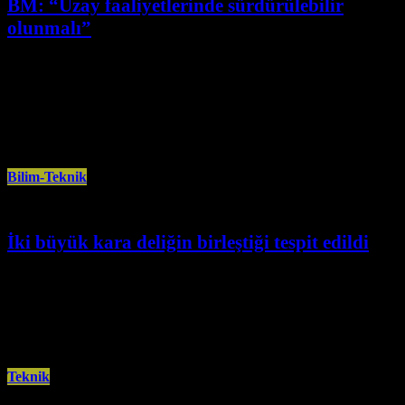
BM: “Uzay faaliyetlerinde sürdürülebilir
olunmalı”
Temmuz 3rd, 2024
Birleşmiş Milletler (BM) Dış Uzay İşleri Direktörü Aarti Holla Maini, uzay
faaliyetlerinin sürdürülebilir olması gerektiğini söyledi. Birleşmiş Milletler
(BM) Dış
Bilim-Teknik
İki büyük kara deliğin birleştiği tespit edildi
Mayıs 26th, 2024
ABD Uzay ve Havacılık Ajansı’nın (NASA) James Webb Uzay Teleskobu,
erken evren dönemine ait iki büyük kara deliğin birleştiğini ortaya
Teknik