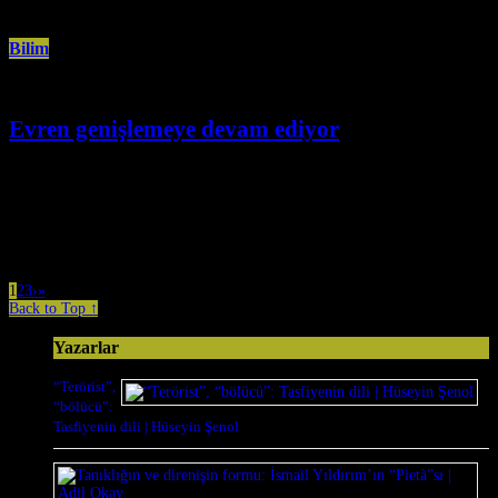
Bilim
Evren genişlemeye devam ediyor
Nisan 21st, 2024
Bugüne kadarki en hassas ölçümü sağlayan DESI aracından elde edilen ilk
sonuçlara göre, Evren’in genişlemesi hızla devam ediyor. Ancak bu
1
2
3
›
»
Back to Top ↑
Yazarlar
“Terörist”,
“bölücü”:
Tasfiyenin dili | Hüseyin Şenol