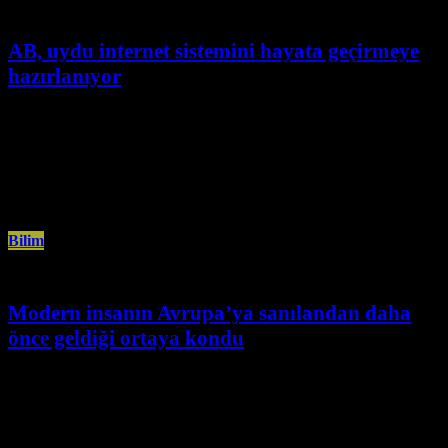
AB, uydu internet sistemini hayata geçirmeye
hazırlanıyor
Ocak 6th, 2025
Avrupa Birliği (AB), güvenli ve dayanıklı iletişim altyapısı kurmak
amacıyla hazırladığı uydu ile internet hizmeti sunacak IRIS için imtiyaz
sözleşmesi
Bilim
Modern insanın Avrupa’ya sanılandan daha
önce geldiği ortaya kondu
Aralık 27th, 2024
İngiliz araştırmacılar, Almanya’da 1930’larda bulunan insan kemiklerinin
Avrupa’daki modern insanın ilk temsilcileri olduğunu ortaya çıkarırken, bu
grubun hem neandertallerle karıştığını