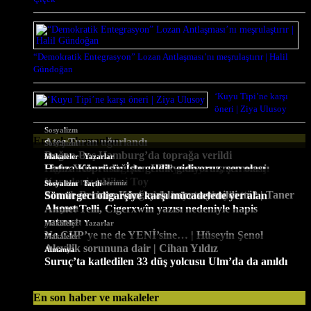
“Demokratik Entegrasyon” Lozan Antlaşması’nı meşrulaştırır | Halil
Gündoğan
‘Kuyu Tipi’ne karşı
öneri | Ziya Ulusoy
Sosyalizm
En çok okunanlar
Ateş Turan uğurlandı
Sosyalizm
Doğan Baş Hamburg’da toprağa verildi
,
Güncel
Makaleler
Yazarlar
Figen Yüksekdağ’dan LFI’ye dayanışma mesajı
Hafıza Köprüsü: İşte geldik gidiyoruz, şen olası
Karadeniz | Hilmi Toy
,
,
Sosyalizm
Makaleler
Seçtiklerimiz
Sosyalizm
Tarih
Namık Berktay, Muğla’da hayatını kaybetti
Son ve en uzun Kürt ayaklanması yenildi mi? | Taner
Sömürgeci oligarşiye karşı mücadelede yer alan
Akçam
Ahmet Telli, Cigerxwîn yazısı nedeniyle hapis
yatmıştı
,
Makaleler
Yazarlar
Ne CHP’ye ne de YENİ’sine… | Hüseyin Şenol
Makaleler
Alevilik sorununa dair | Cihan Yıldız
Almanya
Suruç’ta katledilen 33 düş yolcusu Ulm’da da anıldı
En son haber ve makaleler