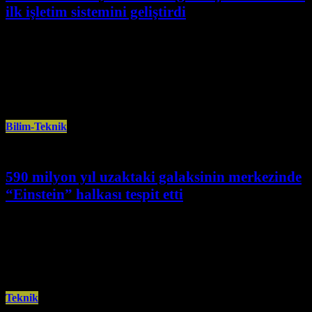
ilk işletim sistemini geliştirdi
Mart 31st, 2025
Bilim insanları, bilgiyi kuantum mekaniği ilkelerini kullanarak ileten
kuantum ağları için tasarlanan ilk işletim sistemini geliştirdiklerini duyurdu.
Science Daily’nin haberine
Bilim-Teknik
590 milyon yıl uzaktaki galaksinin merkezinde
“Einstein” halkası tespit etti
Mart 3rd, 2025
Euclid Uzay Teleskobu, Avrupa Uzay Ajansı (ESA) ve ABD Havacılık ve
Uzay Ajansının (NASA) ortak çalışması sonucunda, Dünya’ya 590 milyon
Teknik