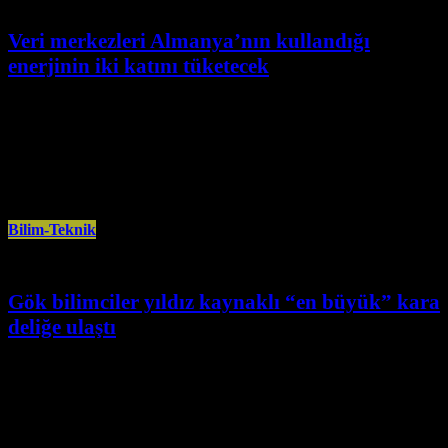
Veri merkezleri Almanya’nın kullandığı
enerjinin iki katını tüketecek
Mayıs 19th, 2024
Yapay zeka teknolojileri için büyük önem taşıyan veri merkezlerinin, 2026
yılında Almanya’nın yıllık harcadığı enerjinin 2 katını tüketmesi bekleniyor.
Çağın
Bilim-Teknik
Gök bilimciler yıldız kaynaklı “en büyük” kara
deliğe ulaştı
Nisan 30th, 2024
Gök bilimciler, Dünya’nın da içerisinde bulunduğu Samanyolu
Galaksisi’nde yıldız kaynaklı “en büyük” kara deliği keşfetti. Avrupa Uzay
Ajansı (ESA) Gaia