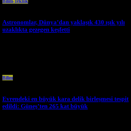
Bilim-Teknik
Astronomlar, Dünya’dan yaklaşık 430 ışık yılı
uzaklıkta gezegen keşfetti
Eylül 1st, 2025
Astronomlar, Dünya’dan yaklaşık 430 ışık yılı uzaklıkta, genç bir yıldızın
yörüngesinde dönen ve Jüpiter’e benzeyen yeni bir gezegen keşfetti.
Hollanda’daki
Bilim
Evrendeki en büyük kara delik birleşmesi tespit
edildi: Güneş’ten 265 kat büyük
Temmuz 15th, 2025
Gökbilimciler, Samanyolu’nun çok ötesinde iki dev kara deliğin şiddetli
çarpışmasının uzay-zamanda yarattığı dalgalanmaları tespit etti. Bu olay,