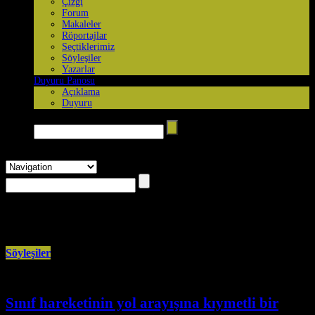
Çizgi
Forum
Makaleler
Röportajlar
Seçtiklerimiz
Söyleşiler
Yazarlar
Duyuru Panosu
Açıklama
Duyuru
Arama yap →
Browsing the
"Söyleşiler"
Category
Söyleşiler
Sınıf hareketinin yol arayışına kıymetli bir