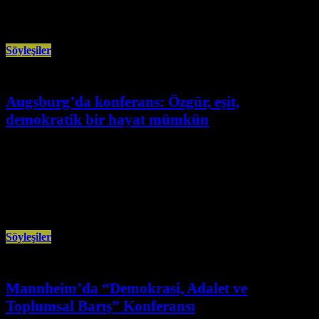
yönelttiği tartışmaya muhtaç
Söyleşiler
Augsburg’da konferans: Özgür, eşit,
demokratik bir hayat mümkün
Mart 30th, 2026
Sonuç bildirgesinde tekçilik eleştirisi, ortak mücadele ve eşit yurttaşlık
talepleri öne çıktı. Perihan BAÇARU (Augsburg) 28 Mart 2026 Cumartesi
günü
Söyleşiler
Mannheim’da “Demokrasi, Adalet ve
Toplumsal Barış” Konferansı