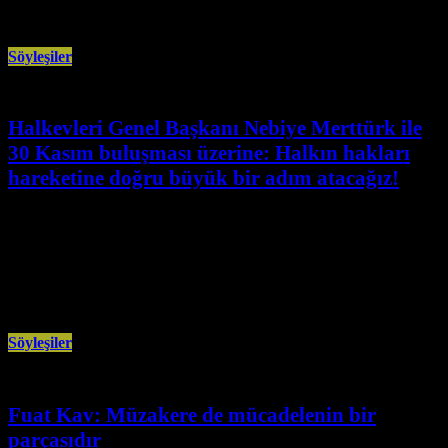
Söyleşiler
Halkevleri Genel Başkanı Nebiye Merttürk ile
30 Kasım buluşması üzerine: Halkın hakları
hareketine doğru büyük bir adım atacağız!
Kasım 30th, 2025
“30 Kasım bizim açımızdan mücadele tarihine çok önemli bir not
düşeceğimiz kurucu bir buluşma. En genel anlamıyla; haklarımız,
özgürlüklerimiz, geleceğimiz;
Söyleşiler
Fuat Kav: Müzakere de mücadelenin bir
parçasıdır