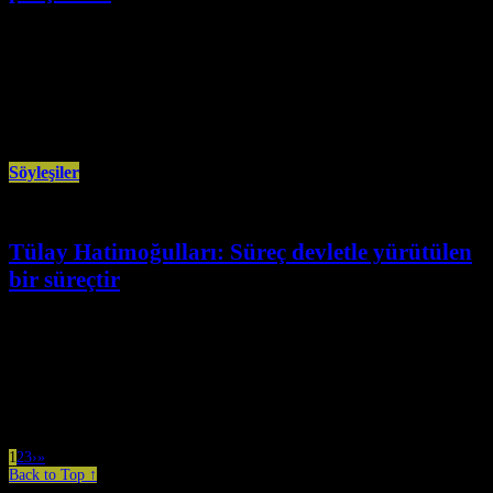
Kasım 27th, 2025
PKK’nin ideolojisi ve yarattığı değişimler nedeniyle klasik bir parti olarak
görülmemesi gerektiğini belirten yazar Fuat Kava, bugün Abdullah Öcalan
ile
Söyleşiler
Tülay Hatimoğulları: Süreç devletle yürütülen
bir süreçtir
Kasım 24th, 2025
CHP’nin İmralı’ya gitmeme kararına işaret eden DEM Parti Eş Genel
Başkanı Tülay Hatimoğulları, “Süreç devletle yürütülen barış ve çözüm
sürecidir.
1
2
3
›
»
Back to Top ↑