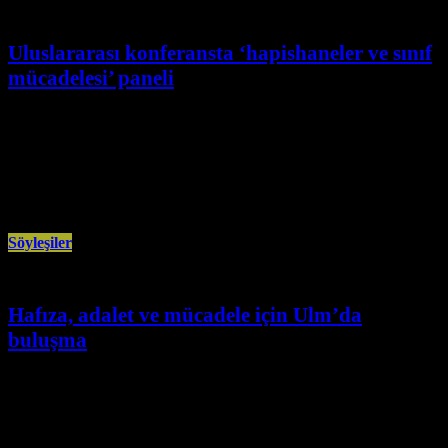
Uluslararası konferansta ‘hapishaneler ve sınıf
mücadelesi’ paneli
Aralık 21st, 2025
“Tarihsel ve güncel bağlamında hapishaneler ve sınıf mücadelesi”nin
tartışıldığı Politik Tutsaklarla Uluslararası Dayanışma Konferansında söz
alan MT yazarı Çiçek, hapishanelerin
Söyleşiler
Hafıza, adalet ve mücadele için Ulm’da
buluşma
Aralık 19th, 2025
Maraş, hapishaneler ve Roboski katliamlarının yıl dönümünde düzenlenecek
etkinlikte, adalet talebi ve toplumsal hafıza bir kez daha yükseltilecek.
Avrupa Demokrat