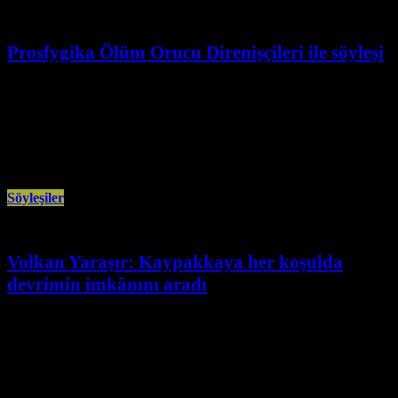
Prosfygika Ölüm Orucu Direnişçileri ile söyleşi
Haziran 2nd, 2026
ATİK Haber Merkezi (AHM), Atina’daki Prosfygika İşgal Evleri’ne yönelik
zorla tahliye girişimlerine karşı sürdürülen direnişte olan ölüm orucundaki
Aristotelis Hantzis
Söyleşiler
Volkan Yaraşır: Kaypakkaya her koşulda
devrimin imkânını aradı
Mayıs 18th, 2026
Siyaset bilimci-yazar Volkan Yaraşır, derinleşen ekonomik-siyasal kriz, Kürt
ulusal meselesi ve emperyalist savaş gündemi üzerinden Kaypakkaya’nın
tezlerinin güncelliğini değerlendirdi. Bahattin