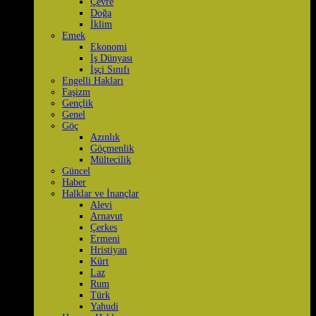
Çevre
Doğa
İklim
Emek
Ekonomi
İş Dünyası
İşçi Sınıfı
Engelli Hakları
Faşizm
Gençlik
Genel
Göç
Azınlık
Göçmenlik
Mültecilik
Güncel
Haber
Halklar ve İnançlar
Alevi
Arnavut
Çerkes
Ermeni
Hristiyan
Kürt
Laz
Rum
Türk
Yahudi