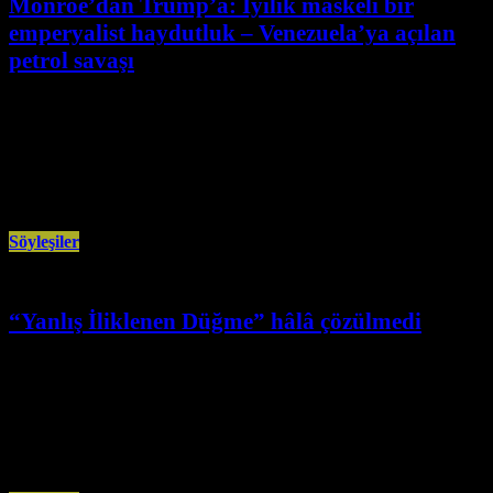
Monroe’dan Trump’a: İyilik maskeli bir
emperyalist haydutluk – Venezuela’ya açılan
petrol savaşı
Ocak 25th, 2026
“Gerçeği söylemek,birlikte gerçeğe ulaşmak,komünist ve devrimci bir
eylemdir.”2] · Görüş21: Sayın Özbudun, ABD’nin Nicolas Maduro ve eşini
hedef alan bu
Söyleşiler
“Yanlış İliklenen Düğme” hâlâ çözülmedi
Ocak 24th, 2026
Güney Almanya’nın Ulm şehrinde Erdoğan Aydın’la yapılan söyleşide,
Cumhuriyet’in yüz yıllık muhasebesi resmi tarihin ötesinden
değerlendirildi… Avrupa Demokrat (Ulm) Tarihçi-yazar