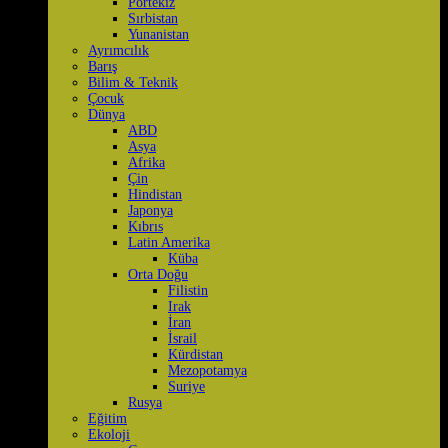
Portekiz
Sırbistan
Yunanistan
Ayrımcılık
Barış
Bilim & Teknik
Çocuk
Dünya
ABD
Asya
Afrika
Çin
Hindistan
Japonya
Kıbrıs
Latin Amerika
Küba
Orta Doğu
Filistin
Irak
İran
İsrail
Kürdistan
Mezopotamya
Suriye
Rusya
Eğitim
Ekoloji