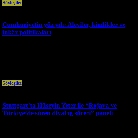
Söyleşiler
Cumhuriyetin yüz yılı: Aleviler, kimlikler ve
inkâr politikaları
Ocak 21st, 2026
Tarihçi yazar Erdoğan Aydın’ın katıldığı panelde, Cumhuriyetin kuruluş
sürecinden günümüze Aleviler ve diğer kimliklere yönelik politikalar ele
alındı. BAT-Cemevi etkinlik
Söyleşiler
Stuttgart’ta Hüseyin Yeter ile “Rojava ve
Türkiye’de süren diyalog süreci” paneli
Ocak 20th, 2026
Almanya’nın Stuttgart kentinde AVEG-KON’a bağlı AGİF tarafından