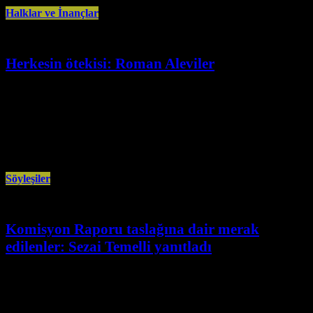
Halklar ve İnançlar
Herkesin ötekisi: Roman Aleviler
Şubat 16th, 2026
Türkiye’de Roman Aleviler çoğunlukla ya yok sayıldı ya da kalıp yargıların
gölgesinde temsil edildi. Ozan Doğan’ın İletişim Yayınları’ndan çıkan
“Roman
Söyleşiler
Komisyon Raporu taslağına dair merak
edilenler: Sezai Temelli yanıtladı
Şubat 14th, 2026
Türkiye Büyük Millet Meclisi bünyesinde çalışan Milli Dayanışma,
Kardeşlik ve Demokrasi Komisyonu’nun rapor taslağına dair tartışmalar