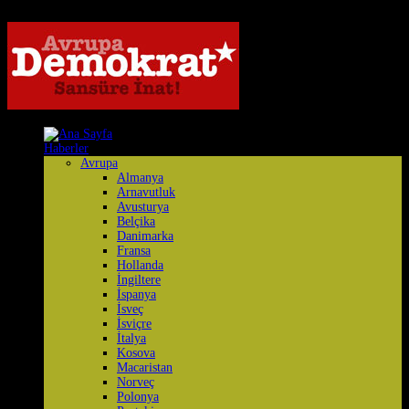
Haberler
Avrupa
Almanya
Arnavutluk
Avusturya
Belçika
Danimarka
Fransa
Hollanda
İngiltere
İspanya
İsveç
İsviçre
İtalya
Kosova
Macaristan
Norveç
Polonya