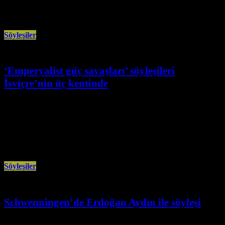
sürerken, Sezai Temelli taslağın
Söyleşiler
‘Emperyalist güç savaşları’ söyleşileri
İsviçre’nin üç kentinde
Şubat 3rd, 2026
Tarihçi-yazar Erdoğan Aydın ve yazar Yusuf Karadaş, Şubat ayında Bern,
Zürih ve Cenevre’de “Cumhuriyetin dünü ve bugünü, emperyalist savaşlar
ve
Söyleşiler
Schwenningen’de Erdoğan Aydın ile söyleşi
Ocak 26th, 2026