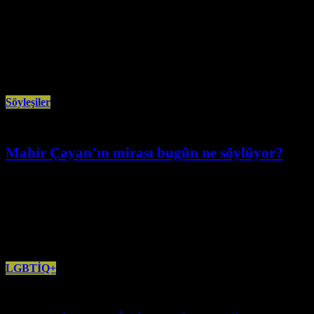
Mart 30th, 2026
Mannheim Cem Evi’nde düzenlenen “Demokrasi, Adalet ve Toplumsal
Barış” konferansı, geniş bir katılım ve ilgiyle gerçekleşti. Enver Enli
(Mannheim) Açılış
Söyleşiler
Mahir Çayan’ın mirası bugün ne söylüyor?
Mart 29th, 2026
“Mahir Çayan’ı yalnızca kendi yazılarıyla değil, onu izleyen kuşakların
değerlendirmeleriyle birlikte okumak, bugünkü sosyalist hareketin düşünsel
haritasını anlamak bakımından önemli
LGBTİQ+