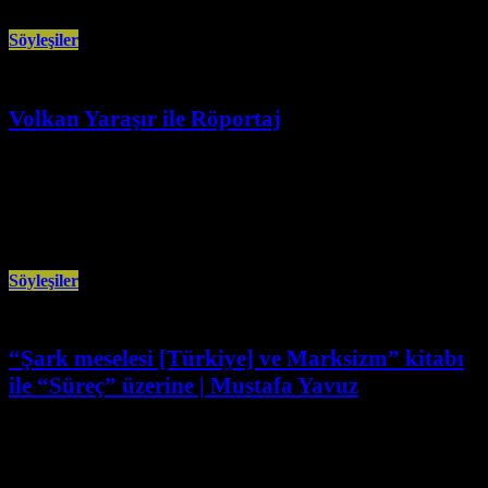
Söyleşiler
Volkan Yaraşır ile Röportaj
Nisan 25th, 2026
• Birinci Bölüm: Otoriterleşme, Faşizm ve Kapitalist Devlet • İkinci Bölüm:
İşçi Sınıfının Yeni Kompozisyonu, Sermaye ve Alt Emperyalizm •
Söyleşiler
“Şark meselesi [Türkiye] ve Marksizm” kitabı
ile “Süreç” üzerine | Mustafa Yavuz
Nisan 1st, 2026
YAYIMLANMAMIŞ BİR SÖYLEŞİi] “Kürt özgürlük hareketinin ortaya
attığı tarih tezine ve reel sosyalizmin eleştirisi başlığı altında Marksizm’e