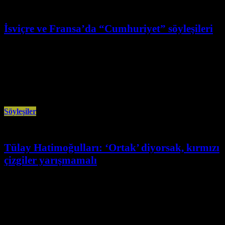
İsviçre ve Fransa’da “Cumhuriyet” söyleşileri
Şubat 26th, 2026
DİDF’in düzenlediği halk toplantılarında EMEP Milletvekiki İskender
Bayhan ve Tarihçi-Yazar Erdoğan Aydın, Cumhuriyet’in demokratik
muhasebesini, emperyalist güç savaşlarını ve güncel
Söyleşiler
Tülay Hatimoğulları: ‘Ortak’ diyorsak, kırmızı
çizgiler yarışmamalı
Şubat 19th, 2026
DEM Parti Eş Genel Başkanı Tülay Hatimoğulları, olası bir erken seçim
için “Tabanı en güçlü, mobilizasyon kapasitesi en yüksek parti