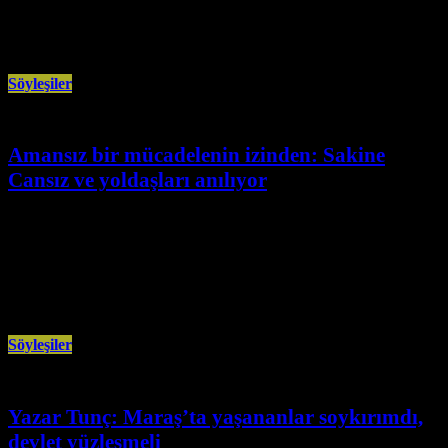
Marksist Teori Dergisi Yazarı Hüseyin Yeter’in katılımıyla emperyalistlerin
desteği ile işgal edilen Rojava’nın
Söyleşiler
Amansız bir mücadelenin izinden: Sakine
Cansız ve yoldaşları anılıyor
Ocak 4th, 2026
9 Ocak 2013’te Paris’te katledilen Sakine Cansız, Fidan Doğan ve Leyla
Şaylemez için 6 Ocak 2026’da Vaihingen-Maichingen’de anma etkinliği
düzenlenecek.
Söyleşiler
Yazar Tunç: Maraş’ta yaşananlar soykırımdı,
devlet yüzleşmeli