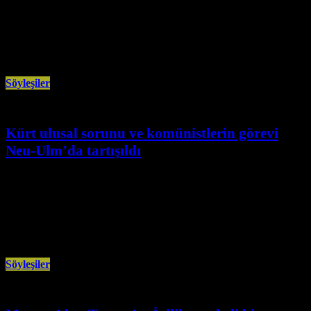
ATİF ve ADHF aktivistleri tarafından Schwenningen’de yazar Erdoğan
Aydın ile bir söyleşi gerçekleştirildi. Yaklaşık 50 kişinin katıldığı etkinlikte
Aydın, son kitabı “Yanlış
Söyleşiler
Kürt ulusal sorunu ve komünistlerin görevi
Neu-Ulm’da tartışıldı
Ocak 25th, 2026
Sosyalist yazar Hüseyin Yeter, Neu-Ulm’daki panelde Kürt ulusal sorununa
yaklaşımda komünistlerin tarihsel sorumluluğunu, emperyalist
müdahalelerin etkisini ve güncel süreci tartışmaya
Söyleşiler