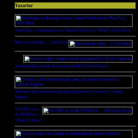
Yazarlar
Tanıklığın ve direnişin formu: İsmail Yıldırım’ın “Pietà”sı | Adil Okay
İşkenceci bir ülke… | Gül Güzel
Soru(n) değil, olanak olarak göç(menlik) | Temel Demirer
Almanya’daki üçüncü kuşak genç göçmenlerin konumu | Cumali
Yağmur
Ne CHP’ye ne
de YENİ’sine…
| Hüseyin Şenol