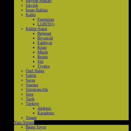
Hayvan Hakları
Irkçılık
İnsan Hakları
Kadın
Feminizm
LGBTİQ+
Kültür-Sanat
Belgesel
Biyografi
Edebiyat
Kitap
Müzik
Resim
Şiir
Tiyatro
Özel Haber
Sağlık
Savaş
Sinema
Sömürgecilik
Spor
Tarih
Türkiye
Akdeniz
Karadeniz
Yaşam
Yazı-Yorum
Basın-Yayın