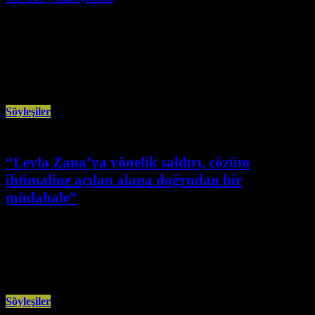
Aralık 26th, 2025
Kürt Alevilere karşı düzenlenen Mereş Katliamı’nı çeşitli yönleriyle ele alan
kitapları yeniden basılan Aziz Tunç, devleti, Mereş’te yaşananların soykırım
olduğunu,
Söyleşiler
“Leyla Zana’ya yönelik saldırı, çözüm
ihtimaline açılan alana doğrudan bir
müdahale”
Aralık 23rd, 2025
Sosyalist feminist ve DEM Parti İstanbul Milletvekili Özgül Saki ile Leyla
Zana’ya yönelik saldırıların Türkiye feminist hareketi ve yeni çözüm
Söyleşiler