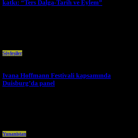
katkı: “Ters Dalga-Tarih ve Eylem”
Temmuz 23rd, 2026
Volkan Yaraşır, “Ters Dalga-Tarih ve Eylem” kitabında dünyanın farklı
coğrafyalarında gelişen direnişleri, yeni yollar açma çabalarını ele alıyor.
Volkan Yaraşır’ın
Söyleşiler
Ivana Hoffmann Festivali kapsamında
Duisburg’da panel
Haziran 9th, 2026
Almanya’nın Duisburg kentinde, 11. Ivana Hoffmann festivali kapsamında
“emperyalist savaş, NATO Zirvesi ve artan devlet baskıları” başlığıyla panel
düzenlendi. Atılım
Yunanistan