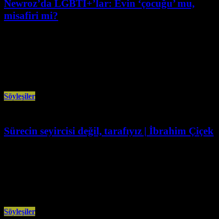
Newroz’da LGBTİ+’lar: Evin ‘çocuğu’ mu,
misafiri mi?
Mart 21st, 2026
İstanbul Onur Haftası Komitesi aktivisti Es Yılmaz ile, LGBTİ+’ların
Newroz’a katılım motivasyonlarını, alanlarda maruz kaldıkları şiddeti ve bu
şiddetin nasıl
Söyleşiler
Sürecin seyircisi değil, tarafıyız | İbrahim Çiçek
Şubat 26th, 2026
Marksist Teori dergisi yazarı İbrahim Çiçek, birinci yılını dolduran “Barış
ve Demokratik Toplum Çağrısı” ve sürecin geldiği aşamaya ilişkin
değerlendirmelerde
Söyleşiler