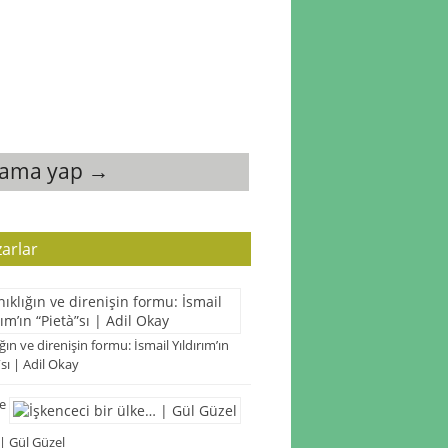
rama yap →
arlar
ğın ve direnişin formu: İsmail Yıldırım’ın
”sı | Adil Okay
e
| Gül Güzel