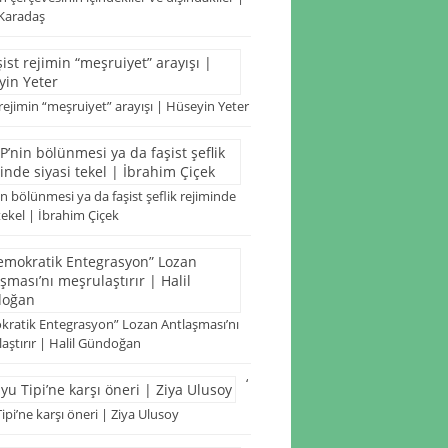
Karadaş
 rejimin “meşruiyet” arayışı | Hüseyin Yeter
n bölünmesi ya da faşist şeflik rejiminde
 tekel | İbrahim Çiçek
ratik Entegrasyon” Lozan Antlaşması’nı
aştırır | Halil Gündoğan
‘
ipi’ne karşı öneri | Ziya Ulusoy