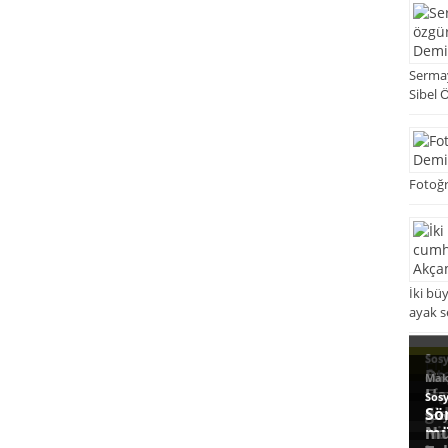
Sermay
Sibel 
Fotoğr
İki bü
ayak s
En