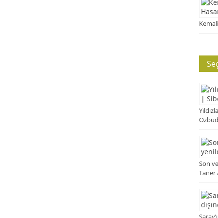
Kemali
Se
Yıldızl
Özbud
Son ve
Taner
Saray’ı