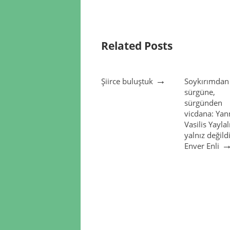
Related Posts
→
Şiirce buluştuk
Soykırımdan
sürgüne,
sürgünden
vicdana: Yan
Vasilis Yaylal
yalnız değildi
Enver Enli