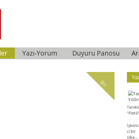
ler
Yazı-Yorum
Duyuru Panosu
A
Yaz
Şiir
Tanıklı
“Pietà
İşkenc
ci bir
ülke… 