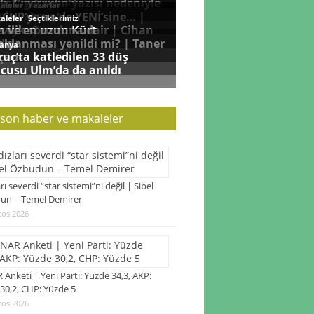
 son haber ve makaleler
arı severdi “star sistemi”ni değil | Sibel
un – Temel Demirer
tos 2026
Anketi | Yeni Parti: Yüzde 34,3, AKP:
30,2, CHP: Yüzde 5
tos 2026