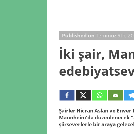
Published on
Temmuz 9th, 2
İki şair, M
edebiyatsev
Şairler Hicran Aslan ve Enve
Mannheim’da düzenlenecek “Şi
şiirseverlerle bir araya gelece