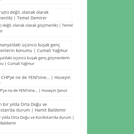
) değil, olanak olarak göç(menlik) | Temel
er
a’daki üçüncü kuşak genç göçmenlerin
u | Cumali Yağmur
’ye ne de YENİ’sine… | Hüseyin Şenol
r yılda Orta Doğu ve Kürdistan’da durum |
 Baldemir