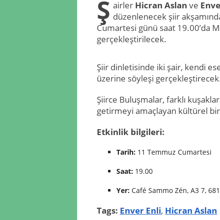
Ş
airler
Hicran Aslan
ve
Enve
düzenlenecek şiir akşamında
Cumartesi günü saat 19.00’da 
gerçekleştirilecek.
Şiir dinletisinde iki şair, kendi e
üzerine söyleşi gerçekleştirecek. 
Şiirce Buluşmalar, farklı kuşakla
getirmeyi amaçlayan kültürel bir 
Etkinlik bilgileri:
Tarih:
11 Temmuz Cumartesi
Saat:
19.00
Yer:
Café Sammo Zén, A3 7, 6
Tags:
Enver Enli
,
Hicran Aslan