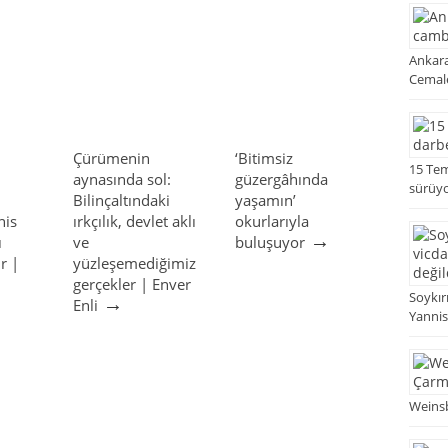
Ankara
Cemale
Çürümenin
‘Bitimsiz
15 Tem
aynasında sol:
güzergâhında
sürüyo
Bilinçaltındaki
yaşamın’
nis
ırkçılık, devlet aklı
okurlarıyla
→
ı
ve
buluşuyor
r |
yüzleşemediğimiz
→
gerçekler | Enver
Soykır
→
Enli
Yannis 
Weinsb