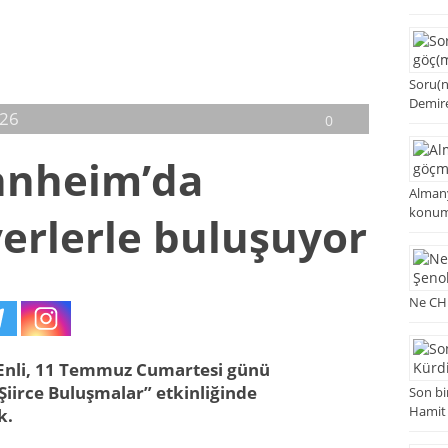
Soru(n
Demir
026
0
annheim’da
Almany
konum
erlerle buluşuyor
Ne CHP
r Enli, 11 Temmuz Cumartesi günü
irce Buluşmalar” etkinliğinde
Son bi
Hamit
k.