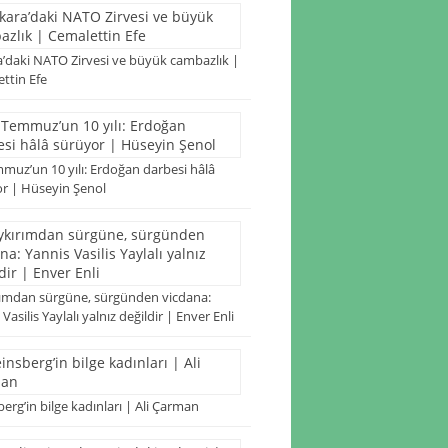
’daki NATO Zirvesi ve büyük cambazlık |
ttin Efe
muz’un 10 yılı: Erdoğan darbesi hâlâ
r | Hüseyin Şenol
ımdan sürgüne, sürgünden vicdana:
Vasilis Yaylalı yalnız değildir | Enver Enli
erg’in bilge kadınları | Ali Çarman