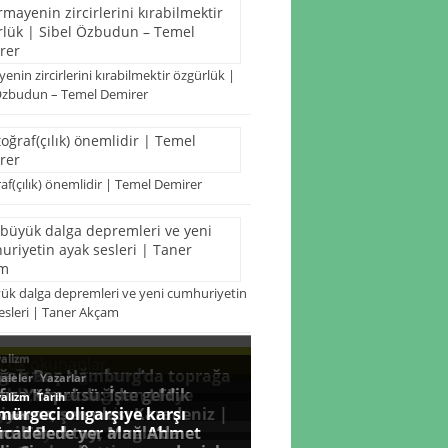
enin zircirlerini kırabilmektir özgürlük |
Özbudun – Temel Demirer
af(çılık) önemlidir | Temel Demirer
yük dalga depremleri ve yeni cumhuriyetin
esleri | Taner Akçam
 çok okunanlar