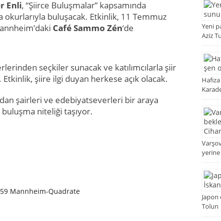
r Enli
, “Şiirce Buluşmalar” kapsamında
 okurlarıyla buluşacak. Etkinlik, 11 Temmuz
Yeni p
Mannheim’daki
Café Sammo Zén
‘de
Aziz T
serlerinden seçkiler sunacak ve katılımcılarla şiir
Etkinlik, şiire ilgi duyan herkese açık olacak.
Hafıza
Karade
rdan şairleri ve edebiyatseverleri bir araya
buluşma niteliği taşıyor.
Varşo
yerine
8159 Mannheim-Quadrate
Japon 
Tolun