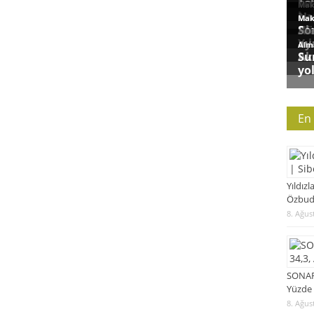
En
Yıldızl
Özbud
8. Ağus
SONAR 
Yüzde 
8. Ağus