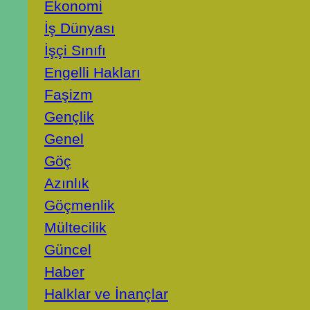
Ekonomi
İş Dünyası
İşçi Sınıfı
Engelli Hakları
Faşizm
Gençlik
Genel
Göç
Azınlık
Göçmenlik
Mültecilik
Güncel
Haber
Halklar ve İnançlar