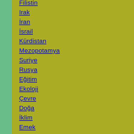
Filistin
Irak
İran
İsrail
Kürdistan
Mezopotamya
Suriye
Rusya
Eğitim
Ekoloji
Çevre
Doğa
İklim
Emek