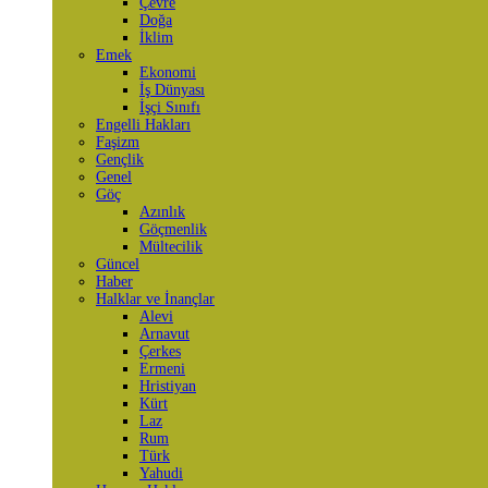
Çevre
Doğa
İklim
Emek
Ekonomi
İş Dünyası
İşçi Sınıfı
Engelli Hakları
Faşizm
Gençlik
Genel
Göç
Azınlık
Göçmenlik
Mültecilik
Güncel
Haber
Halklar ve İnançlar
Alevi
Arnavut
Çerkes
Ermeni
Hristiyan
Kürt
Laz
Rum
Türk
Yahudi