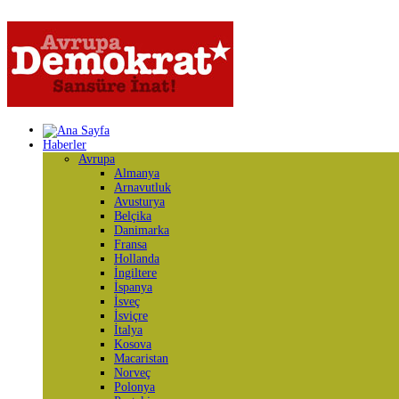
Haberler
Avrupa
Almanya
Arnavutluk
Avusturya
Belçika
Danimarka
Fransa
Hollanda
İngiltere
İspanya
İsveç
İsviçre
İtalya
Kosova
Macaristan
Norveç
Polonya