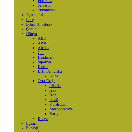
Portekiz
Sırbistan
Yunanistan
Ayrımcılık
Barış
Bilim & Teknik
Çocuk
Dünya
ABD
Asya
Afrika
Çin
Hindistan
Japonya
Kıbrıs
Latin Amerika
Küba
Orta Doğu
Filistin
Irak
İran
İsrail
Kürdistan
Mezopotamya
Suriye
Rusya
Eğitim
Ekoloji