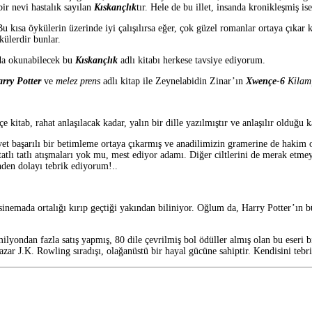
bir nevi hastalık sayılan
Kıskançlık
tır. Hele de bu illet, insanda kronikleşmiş ise
 Bu kısa öykülerin üzerinde iyi çalışılırsa eğer, çok güzel romanlar ortaya çıkar
ülerdir bunlar.
ıda okunabilecek bu
Kıskançlık
adlı kitabı herkese tavsiye ediyorum.
rry Potter
ve
melez prens
adlı kitap ile Zeynelabidin Zinar’ın
Xwençe-6
Kilam
e kitab, rahat anlaşılacak kadar, yalın bir dille yazılmıştır ve anlaşılır olduğu
yet başarılı bir betimleme ortaya çıkarmış ve anadilimizin gramerine de hakim o
 tatlı tatlı atışmaları yok mu, mest ediyor adamı. Diğer ciltlerini de merak e
den dolayı tebrik ediyorum!..
sinemada ortalığı kırıp geçtiği yakından biliniyor. Oğlum da, Harry Potter’ın 
milyondan fazla satış yapmış, 80 dile çevrilmiş bol ödüller almış olan bu eser
ar J.K. Rowling sıradışı, olağanüstü bir hayal gücüne sahiptir. Kendisini tebri