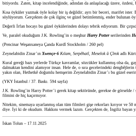
bitiyordu. Zaten, kitap incelendiğinde, adından da anlaşılacağı üzere, özdesi, 
Kısa öyküler yazmak öyle kolay bir iş değildir; ayrı bir beceri, marifet ister.
söylüyorum. Gerçekten de çok ilginç ve güzel betimlenmiş, ender bulunan öyk
Değerli İrfan hocayı bu güzel öykülerinden dolayı tebrik ediyorum. Bir çırp
Ve, paralel okuduğum J.K. Rowling’in o meşhur
Harry Potter
serilerinden
Ha
(Pencinar Weşanxaneya Çanda Kurdî Stockholm / 260 pel)
Zeynelabidin Zinar’ın
Xwençe-6
Kılam, Serpêhatî, Meselok û Çîrok
adlı Kürtç
Kural gereği bazı yerlerde Türkçe kavramlar, sözcükler kullanmış olsa da, ga
dalmaktan kendini alamıyor insan. Hele de, o sıra gecelerindeki dengbêjlerin
yakın olan, Hethetkê doğumlu hemşerim Zeynelabidin Zinar’ı bu güzel eserin
(YKY İstanbul / 37. Baskı. 594 sayfa)
J.K. Rowling’in Harry Potter’i gerek kitap sektöründe, gerekse de görselde / 
filmini de hiç kaçırmıyor.
Nitekim, sinemaya uyarlanmış olan tüm filmleri gişe rekorları kırıyor ve 50 
diye. İyi ki de okudum. Hakkını vermek lazım. Gerçekten de, İngiliz bayan yaz
İskan Tolun – 17.11.2025