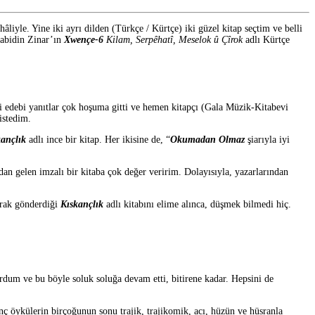
yle. Yine iki ayrı dilden (Türkçe / Kürtçe) iki güzel kitap seçtim ve belli
abidin Zinar’ın
Xwençe-6
Kilam, Serpêhatî, Meselok û Çîrok
adlı Kürtçe
 edebi yanıtlar çok hoşuma gitti ve hemen kitapçı (Gala Müzik-Kitabevi
istedim.
kançlık
adlı ince bir kitap. Her ikisine de, “
Okumadan Olmaz
şiarıyla iyi
dan gelen imzalı bir kitaba çok değer veririm. Dolayısıyla, yazarlarından
larak gönderdiği
Kıskançlık
adlı kitabını elime alınca, düşmek bilmedi hiç.
dum ve bu böyle soluk soluğa devam etti, bitirene kadar. Hepsini de
ç öykülerin birçoğunun sonu trajik, trajikomik, acı, hüzün ve hüsranla