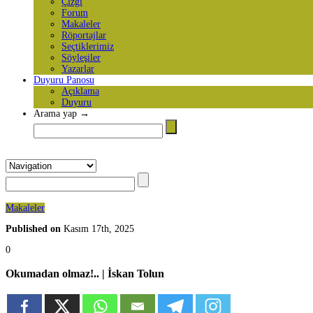
Çizgi
Forum
Makaleler
Röportajlar
Seçtiklerimiz
Söyleşiler
Yazarlar
Duyuru Panosu
Açıklama
Duyuru
Arama yap →
Makaleler
Published on
Kasım 17th, 2025
0
Okumadan olmaz!.. | İskan Tolun