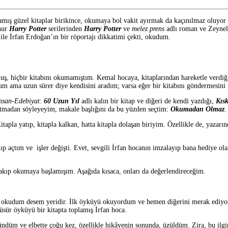
güzel kitaplar birikince, okumaya bol vakit ayırmak da kaçınılmaz oluyor hâli
hur
Harry Potter
serilerinden
Harry Potter
ve
melez prens
adlı roman ve Zeynel
ile İrfan Erdoğan’ın bir röportajı dikkatimi çekti, okudum.
, hiçbir kitabını okumamıştım. Kemal hocaya, kitaplarından hareketle verdiği
um ama uzun sürer diye kendisini aradım; varsa eğer bir kitabını göndermesini 
nsan-Edebiyat
:
60 Uzun Yıl
adlı kalın bir kitap ve diğeri de kendi yazdığı,
Kıs
nutmadan söyleyeyim, makale başlığını da bu yüzden seçtim:
Okumadan Olmaz
.
apla yatıp, kitapla kalkan, hatta kitapla dolaşan biriyim. Özellikle de, yazarın
ıp açtım ve işler değişti. Evet, sevgili İrfan hocanın imzalayıp bana hediye o
akıp okumaya başlamışım. Aşağıda kısaca, onları da değerlendireceğim.
ıda okudum desem yeridir. İlk öyküyü okuyordum ve hemen diğerini merak ediyor
üsür öyküyü bir kitapta toplamış İrfan hoca.
ndüm ve elbette çoğu kez, özellikle hikâyenin sonunda, üzüldüm. Zira, bu ilgin