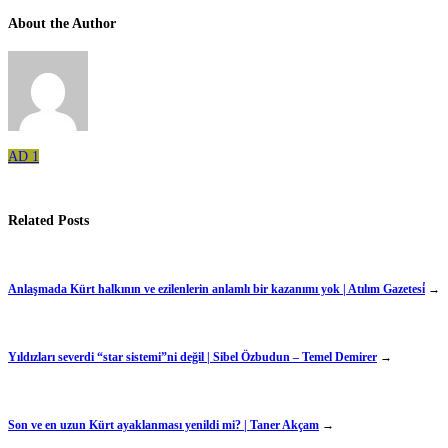
About the Author
AD 1
Related Posts
Anlaşmada Kürt halkının ve ezilenlerin anlamlı bir kazanımı yok | Atılım Gazetesi̇
→
Yıldızları severdi “star sistemi”ni değil | Sibel Özbudun – Temel Demirer
→
Son ve en uzun Kürt ayaklanması yenildi mi? | Taner Akçam
→