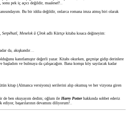
, sonu pek iç açıcı değildir, maalesef!..
 kanısındayım. Bu bir iddia değildir, onlarca romana imza atmış biri olarak
, Serpêhatî, Meselok û Çîrok
adlı Kürtçe kitaba kısaca değineyim:
 kadar da, akışkandır…
lduğunu kanıtlamıştır değerli yazar. Kitabı okurken, geçmişe gidip derinlere
tmeye başladım ve bulmaya da çalışacağım. Bana komşu köy sayılacak kadar
bütün kitap (Almanca versiyonu) serilerini alıp okumuş ve her vizyona giren
i bir de ben okuyayım dedim; oğlum ile
Harry Potter
hakkında sohbet ederiz
k ediyor, başarılarının devamını diliyorum!..