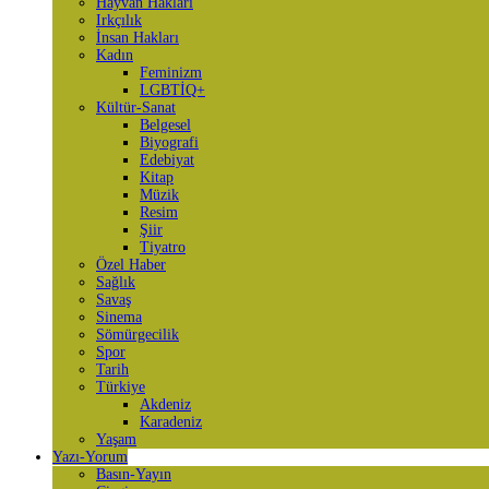
Hayvan Hakları
Irkçılık
İnsan Hakları
Kadın
Feminizm
LGBTİQ+
Kültür-Sanat
Belgesel
Biyografi
Edebiyat
Kitap
Müzik
Resim
Şiir
Tiyatro
Özel Haber
Sağlık
Savaş
Sinema
Sömürgecilik
Spor
Tarih
Türkiye
Akdeniz
Karadeniz
Yaşam
Yazı-Yorum
Basın-Yayın