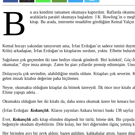
B
u ara kendimi tamamen okumaya kaptırdım. Raflarda okunmamış 
aralıklarla paralel okumaya başladım: J.K. Rowling’in o meş
kitap. Bu arada, internette tesadüfen gördüğüm Kemal Yalçın 
Kemal hocayı yakından tanıyorum ama, İrfan Erdoğan’ın sadece ismini duymuş
Köln) arkadaştan, İrfan Erdoğan’ın kitaplarını sordum, yoktu. Elbette bulurd
Sağolasın çok geçmeden iki tane hediye olarak gönderdi: Biri kolektif,
Göç-İ
okumalar,” diye imza atmıştı. Zaten bu şiarı yıllardır prensip edinmişim. U
Dolayısıyla çok sevindim, alabildiğine mutlu oldum. Kitapları çok severim. Kit
gelen imzalı kitabın değerine paha biçilemez.
Neyse, okumakta olduğum kitaplar da bitmek üzereydi. İlk önce ince kitabı al
Elime yapıştı adeta…
Okumakta olduğum her iki kitabı da, daha sonra okumak üzere bir kenara bır
(İrfan Erdoğan:
Kıskançlık
. Klaros yayınları Ankara birinci baskı 138 sayfa)
Evet,
Kıskançlık
adlı kitap elimden düşmedi bir türlü, bitene dek. Bir çırp
beğeniyle okudum diyebilirim. Dile kolay, her biri diğerinden ilginç yetmiş k
Her birinden ayrı bir zevk aldım; bazen güldüm, kahkahalar attım, bazen düşü