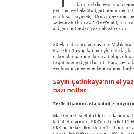
kriminal dairesinin uluslara
getirilen ve hala Stuttgart Stammheim 
isimli Kürt siyasetçi. Duruşmaya dair b
sadece 28 Ekim 2025’te Welat Ç. nın yap
aldığım notlardan yazmak istiyorum.
28 Ekim’de görülen davanın Mahkemenin
Frankfurt’ta yapılan bir eylem ve kişile
el konulan paranın kime ait olup, olma
tespit edemediğini belirtti. Para sayıl
verildiğini ve eyleme kendisinden başk
Sayın Çetinkaya’nın el ya
bazı notlar
Terör ithamını asla kabul etmiyoru
Mahkeme heyetinin iddiasında adıma ku
kabul etmiyorum! PKK’nin kendini 11 H
PKK ne de kendim için terör ithamını 
tutukladınız? Bu tutumunuz, Kürtleri kri