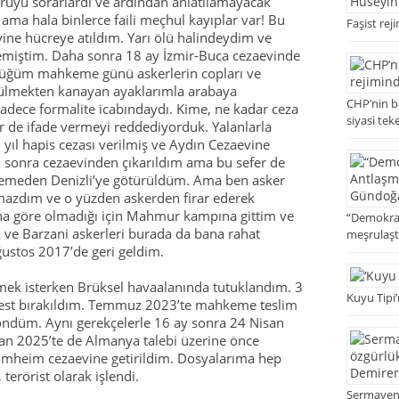
oruyu sorarlardı ve ardından anlatılamayacak
 ama hala binlerce faili meçhul kayıplar var! Bu
Faşist rej
ine hücreye atıldım. Yarı ölü halindeydim ve
temiştim. Daha sonra 18 ay İzmir-Buca cezaevinde
ldüğüm mahkeme günü askerlerin copları ve
tülmekten kanayan ayaklarımla arabaya
CHP’nin bö
adece formalite icabındaydı. Kime, ne kadar ceza
siyasi tek
ler de ifade vermeyi reddediyorduk. Yalanlarla
yıl hapis cezası verilmiş ve Aydın Cezaevine
 sonra cezaevinden çıkarıldım ama bu sefer de
öremeden Denizli’ye götürüldüm. Ama ben asker
amazdım ve o yüzden askerden firar ederek
na göre olmadığı için Mahmur kampına gittim ve
“Demokrat
ve Barzani askerleri burada da bana rahat
meşrulaşt
ğustos 2017’de geri geldim.
mek isterken Brüksel havaalanında tutuklandım. 3
Kuyu Tipi’
rbest bırakıldım. Temmuz 2023’te mahkeme teslim
döndüm. Aynı gerekçelerle 16 ay sonra 24 Nisan
san 2025’te de Almanya talebi üzerine önce
ammheim cezaevine getirildim. Dosyalarıma hep
terörist olarak işlendi.
Sermayenin