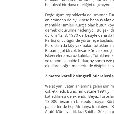
hukuksal bir dava niteliğini taşımıyor.
Doğduğum topraklarda da İsmimde Türk
anlamından dolayı kimse bana
Welat
d
mantıkla isimleri Kürtçe olan bütün köy v
demek öldürülme nedeniydi. Bu şekilde 
durum 12. 8. 1980 darbesiyle daha da fa
Partisi öncülüğünde yürümeye başladı. 1
Kürdistan’da köy yakmalar, tutuklamalar
Babam gibi birçok insan Kürtçe konuştuk
işkencelere maruz kaldılar. Tutuklandıkl
ve tanınmaz halde birkaç ay sonra eve 
okullarda öğretmenlerin de disiplin cez
2 metre karelik süngerli hücrelerde
Welat yani Vatan anlamına gelen ismim
çok etkiledi. Bu acının üstüne 1991 yıl
katledilmesi de eklendi. Beyaz Toroslar
18.000 mezarları bile bulunmayan Kürtler
panzerler de hep Almanya imalatıydı. Bu 
Atatürk’ün evlatlık kızı Sabiha Gökçen p