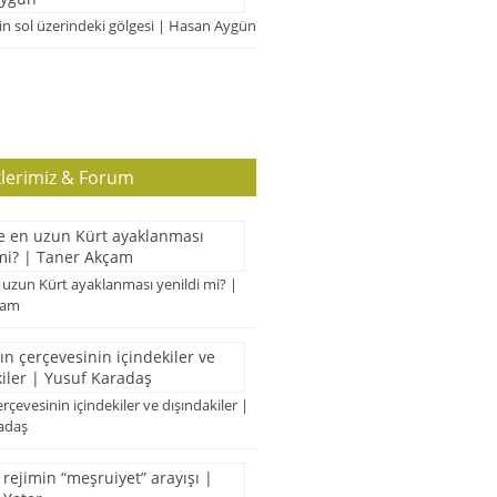
n sol üzerindeki gölgesi | Hasan Aygün
klerimiz & Forum
 uzun Kürt ayaklanması yenildi mi? |
çam
erçevesinin içindekiler ve dışındakiler |
adaş