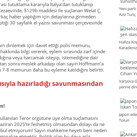
rası tutuklama kararıyla İtalya’dan tutuklanıp
Yeni parti
Cezaevinde, §129b maddesi ile suçlanan Welat Ç.
Aziz Tunç
irkaç haber yaptığım için detaylarına girmeden
tığı 30 sayfalık el yazısı savunması çerçevesinde
Hafıza Köp
 dinlemek için davet ettiği polis memuru,
Karadeniz
r hakkında bilgi vererek, eylem sırasında zarf içinde
dığına veya harcamak isteyip, istemediğine dair
dıktan sonra meslek arkadaşı olan sayın Hoffmann’a
a 7-8 memurun daha bu eyleme katıldığını belirtti.
Varşova 
zısıyla hazırladığı savunmasından
yerine dir
m!
Japon edeb
llanılan Terör örgütüne üye olma suçlamasını
Tolun
aziran 2025’te feshetmiş olmasından dolayı da ne
kabul etmiyorum! Sayın mahkeme heyeti beni neden
minalize etmektir. Politik olan bu dava asla