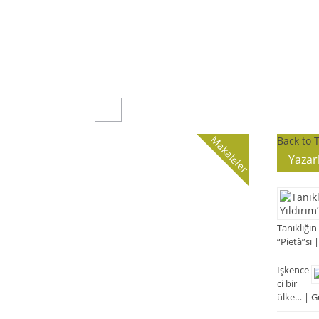
Makaleler
Back to 
Yazar
Tanıklığın
“Pietà”sı 
İşkence
ci bir
ülke… | G