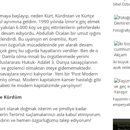
Sibel Özb
aya başlayıp, neden Kürt, Kürdistan ve Kürtçe
ol ayrımına geldim. 1990 yılında İzmir’e göç etmek
akılan 6.000 köy ve göç ettirilenlerin şehirlerdeki
Fotoğraf(ç
 devam ediyordu. Abdullah Öcalan bir umut ışığını
lendirdi. Bu uyanışın en önemlisi, Kürt
dının özgürlük mücadelesinde yer alarak devam
çok genç bu uğurda hayatlarını verdiler. Ben de o
r Damla olma misali bu örgütlenmede yerimi
luslararası Hukuk- Adalet 3. Dünya savaşçılarının
İki büyük
ayak sesl
 ve gözlemci olmaktan öteye gidememektedir.
 savaşlara seyirci kalıyorlar. Yeni bir ‘Post Modern
nlış olmaz. Modern kapitalizm kanser hastalığı gibi
kabeti ile modern kapitalizmde yarışılıyor!
de Kürdüm
Faşizmin 
emperyaliz
ürt olarak doğmak isterim ve şimdiye kadar
erin Terörist suçlamalarınızı asla kabul etmiyorum.
kaldırın ve hemen özgürlüğümü talep ediyorum!
En ço