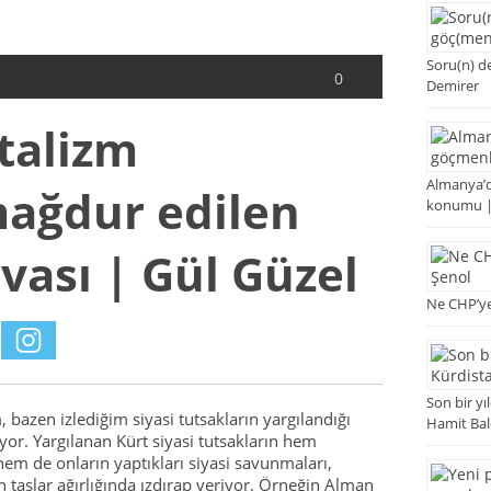
Soru(n) de
0
Demirer
talizm
Almanya’d
mağdur edilen
konumu |
vası | Gül Güzel
Ne CHP’ye
Son bir y
, bazen izlediğim siyasi tutsakların yargılandığı
Hamit Ba
r. Yargılanan Kürt siyasi tutsakların hem
m de onların yaptıkları siyasi savunmaları,
aşlar ağırlığında ızdırap veriyor. Örneğin Alman