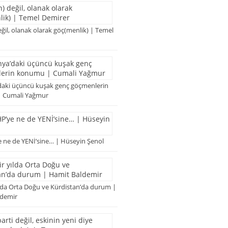
ğil, olanak olarak göç(menlik) | Temel
aki üçüncü kuşak genç göçmenlerin
 Cumali Yağmur
 ne de YENİ’sine… | Hüseyin Şenol
ılda Orta Doğu ve Kürdistan’da durum |
ldemir