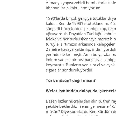
Almanya yapısı zehirli bombalarla katlett
ithamını asla kabul etmiyorum.
1990’larda birçok genç ya tutuklandı y
kaldı… Ben de 1993’te tutuklandım. 45 
süngerli hücrelerden çıkarılıp, cop, tekm
uğruyorduk. Dayatılan Türklüğü kabul 
falaka ve her türlü işkenceye maruz bıra
türüyle, sırtımızın arkasında kelepçelen
2 metre havaya kaldırılıp, indiriliyor
yerinde de kırılmıştı. Ama bu yaralanma
kolum sadece bir bez parçasıyla sarılıp
koymuştu. Bunların yanısıra el ve ayak 
sigaralar söndürülüyordu!
Türk müsün? değil misin?
Welat ismimden dolayı da işkencel
Bazen bizler hücrelerden alınıp, tren ray
şekilde beklerdik. Trenin gelmesine 4-
müsün? Diye sorarlardı. Ben Kürdüm de