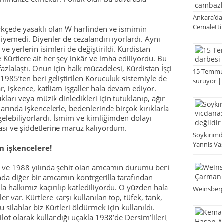
Ankara’da
Cemaletti
çede yasaklı olan W harfinden ve ismimin
iyemedi. Diyenler de cezalandırılıyorlardı. Aynı
e yerlerin isimleri de değiştirildi. Kürdistan
Kürtlere ait her şey inkâr ve imha ediliyordu. Bu
zlalaştı. Onun için halk mücadelesi, Kürdistan İşçi
15 Temmuz
985’ten beri geliştirilen Koruculuk sistemiyle de
sürüyor |
, işkence, katliam işgaller hala devam ediyor.
ları veya müzik dinledikleri için tutuklanıp, ağır
arında işkencelerle, bedenlerinde birçok kırıklarla
gelebiliyorlardı. İsmim ve kimliğimden dolayı
ası ve şiddetlerine maruz kalıyordum.
Soykırımd
Yannis Vasi
n işkencelere!
 ve 1988 yılında şehit olan amcamın durumu beni
ında diğer bir amcamın kontrgerilla tarafından
la halkımız kaçırılıp katlediliyordu. O yüzden hala
Weinsberg’
 var. Kürtlere karşı kullanılan top, tüfek, tank,
silahlar biz Kürtleri öldürmek için kullanıldı.
ilot olarak kullandığı uçakla 1938’de Dersim’lileri,