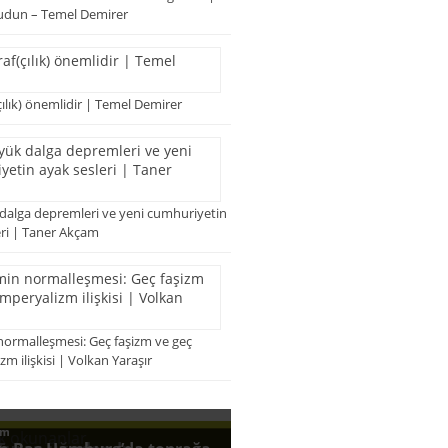
udun – Temel Demirer
ılık) önemlidir | Temel Demirer
 dalga depremleri ve yeni cumhuriyetin
eri | Taner Akçam
normalleşmesi: Geç faşizm ve geç
m ilişkisi | Volkan Yaraşır
k okunanlar