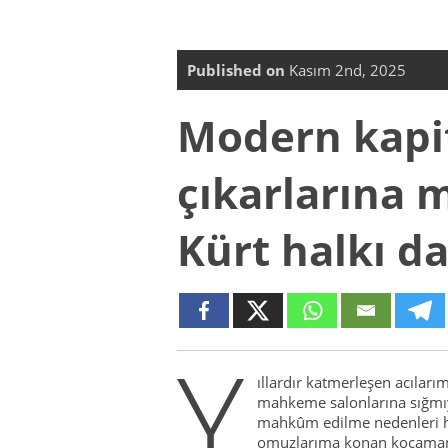
Published on
Kasım 2nd, 2025
Modern kapi
çıkarlarına 
Kürt halkı da
Y
ıllardır katmerleşen acılarım
mahkeme salonlarına sığmıyo
mahkûm edilme nedenleri he
omuzlarıma konan kocaman t