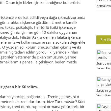
i. Onun için bizler için kullandığınız bu terörist
Kemalizmi
a işkencelerde katledildi veya dağa çıkmak zorunda
gün aralıksız işkence gördüm. 2 metre karelik
e, tokat, psikolojik, her türlü fiziki işkenceye
etmediğimiz için her gün 40 dakika uygulanan
kılıyorduk. Filistin Askısı denilen falaka işkence
Seçti
 ellerimiz ve kollarımızın arasına sokulan değnekle
duk. O yüzden sol kolum omuzumdan çıkmış ve iki
mız hiç tedavi edilmiyordu. İki yerinde kırılan
, getirilen veteriner de çıkan omuzumu yerine
tırnaklarımız pense ile çekiliyor, bedenimizde
Son ve en
Taner Ak
er gören bir Kürdüm.
Saray’ın ç
Yusuf Kar
larına yatırılıp, bağlanırdık. Trenin gelmesini o
5 metre kala treni durdurup, bize Türk müsün? Kürt
yince, treni durdurup beni ormana götürerek, bir