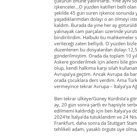
çukurun önüne yatırırlardı. Yine aynı s
işkenceler…O yüzden katilleri belli olan
şekilde 45 gün süren işkence sonunda y
yaşadıklarımdan dolayı o an ölmeyi is
kaldım. Burada da yine her ay götürü
yalınayak cam parçaları üzerinde yürü
bindirilirdim. Halbuki bu mahkemeler s
verileceği zaten belliydi. O yüzden biz
düzenlenen bu dosyalardan dolayı 12,5 
gönderilmiştim. Orada da toplam 10 yıl
Askere gönderilmek için ailemi bile g
olup, kendi halkıma karşı silah kullan
Avrupa’ya geçtim. Ancak Avrupa da ba
orada çocuklara ders verdim. Ama Türk 
vermeyince tekrar Avrupa – İtalya’ya A
Ben tekrar ülkeye/Güney Kürdista’a git
ay, 20 gün sonra şartlı ev hapsiyle se
edilmemi kaldırdığı için ben İtalya’ya 
2024’te İtalya’da tutuklandım ve 24 Ni
Frankfurt, daha sonra da Stuttgart St
tehlikeli adam, yasaklı örgüte üye olma, 