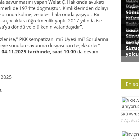
la savunmasını yapan Welat Ç. Hakkında avukatı
 Ömerli de 1974’te doğmuştur. Kimliklerinden dolayı
zorunda kalmış ve ailesi hala orada yaşıyor. Bir
ı çocuklara öğretmenlik yaptı. 2017 yılında ise
ya’ya döndü ve o ülkenin vatandaşıdır’’.
r ise,’’ PKK sempatizanı mı? Üyesi mi? Sorularına
meye sunulan savunma dosyası için teşekkürler’’
,
04.11.2025 tarihinde, saat 10.00
da devam
1.2025
En so
n
SKB Avrup
7. Ağustos 