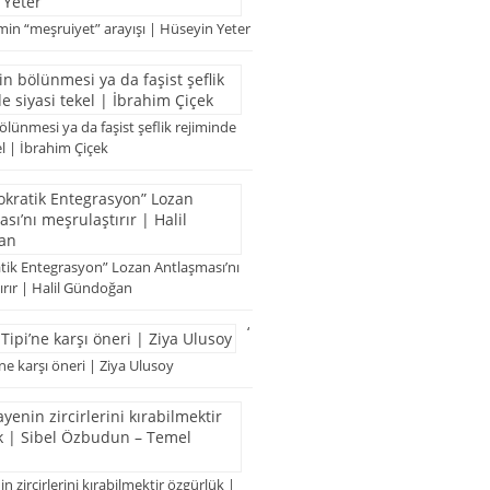
imin “meşruiyet” arayışı | Hüseyin Yeter
lünmesi ya da faşist şeflik rejiminde
el | İbrahim Çiçek
ik Entegrasyon” Lozan Antlaşması’nı
ırır | Halil Gündoğan
‘
ne karşı öneri | Ziya Ulusoy
 zircirlerini kırabilmektir özgürlük |