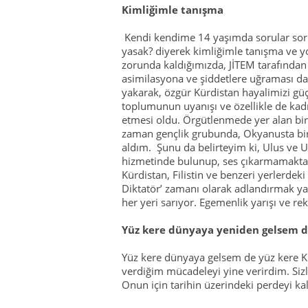
Kimliğimle tanışma
Kendi kendime 14 yaşımda sorular sorm
yasak? diyerek kimliğimle tanışma ve y
zorunda kaldığımızda, JİTEM tarafından y
asimilasyona ve şiddetlere uğraması da
yakarak, özgür Kürdistan hayalimizi güç
toplumunun uyanışı ve özellikle de ka
etmesi oldu. Örgütlenmede yer alan bir
zaman gençlik grubunda, Okyanusta bi
aldım. Şunu da belirteyim ki, Ulus ve U
hizmetinde bulunup, ses çıkarmamakta
Kürdistan, Filistin ve benzeri yerlerdeki
Diktatör’ zamanı olarak adlandırmak ya
her yeri sarıyor. Egemenlik yarışı ve re
Yüz kere dünyaya yeniden gelsem 
Yüz kere dünyaya gelsem de yüz kere K
verdiğim mücadeleyi yine verirdim. Sizl
Onun için tarihin üzerindeki perdeyi 