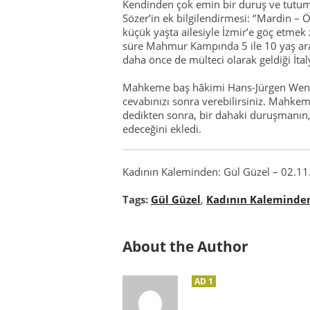
Kendinden çok emin bir duruş ve tutum
Sözer’in ek bilgilendirmesi: ‘’Mardin –
küçük yaşta ailesiyle İzmir’e göç etmek 
süre Mahmur Kampında 5 ile 10 yaş aras
daha önce de mülteci olarak geldiği İtal
Mahkeme baş hâkimi Hans-Jürgen Wenzle
cevabınızı sonra verebilirsiniz. Mahke
dedikten sonra, bir dahaki duruşmanın
edeceğini ekledi.
Kadının Kaleminden: Gül Güzel – 02.1
Tags:
Gül Güzel
,
Kadının Kaleminde
About the Author
AD 1