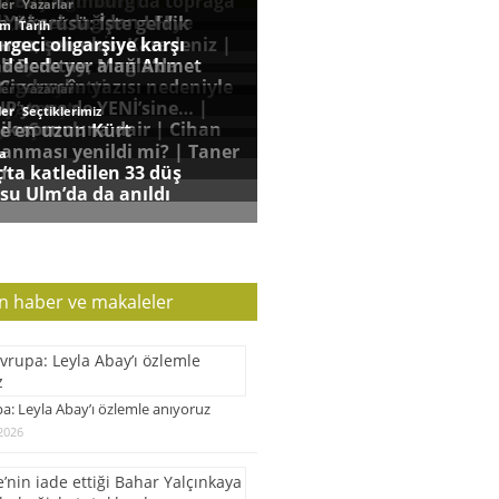
n haber ve makaleler
a: Leyla Abay’ı özlemle anıyoruz
2026