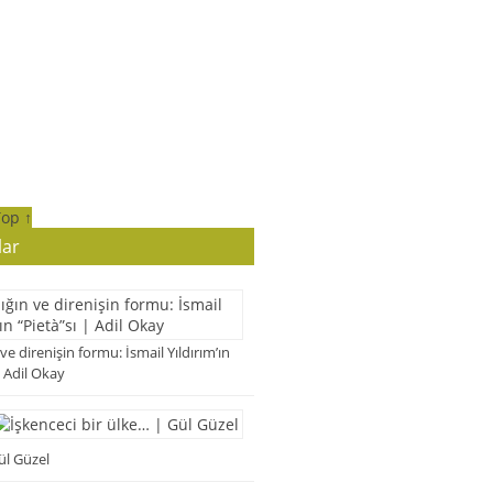
Top ↑
lar
 ve direnişin formu: İsmail Yıldırım’ın
| Adil Okay
ül Güzel