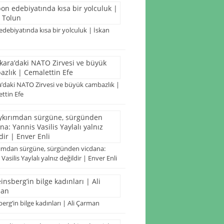
edebiyatında kısa bir yolculuk | İskan
’daki NATO Zirvesi ve büyük cambazlık |
ttin Efe
ımdan sürgüne, sürgünden vicdana:
Vasilis Yaylalı yalnız değildir | Enver Enli
erg’in bilge kadınları | Ali Çarman