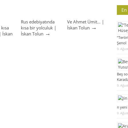
En
Rus edebiyatında
Ve Ahmet Ümit… |
→
 kısa
kısa bir yolculuk |
İskan Tolun
→
| İskan
İskan Tolun
“Terör
Şenol
9. Ağus
Beş so
Karad
9. Ağus
n yeni
9. Ağus