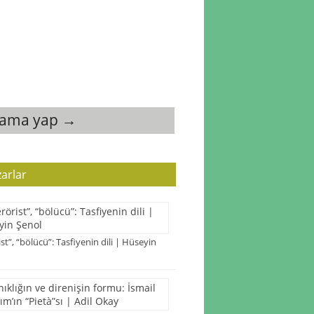
rama yap →
arlar
ist”, “bölücü”: Tasfiyenin dili | Hüseyin