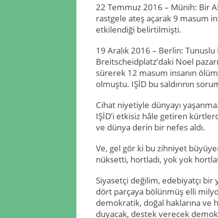
22 Temmuz 2016 – Münih: Bir Alm
rastgele ateş açarak 9 masum ins
etkilendiği belirtilmişti.
19 Aralık 2016 – Berlin: Tunuslu 
Breitscheidplatz’daki Noel pazarı
sürerek 12 masum insanın ölümü
olmuştu. IŞİD bu saldırının soru
Cihat niyetiyle dünyayı yaşanmaz
IŞİD’i etkisiz hâle getiren kürtl
ve dünya derin bir nefes aldı.
Ve, gel gör ki bu zihniyet büyüye
nüksetti, hortladı, yok yok hortlat
Siyasetçi değilim, edebiyatçı bir
dört parçaya bölünmüş elli milyon
demokratik, doğal haklarına ve 
duyacak, destek verecek demokra