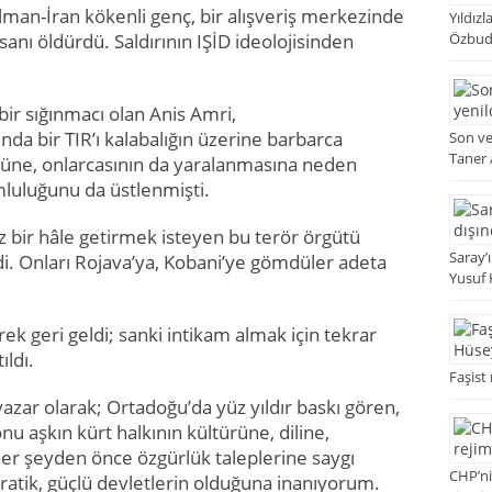
an-İran kökenli genç, bir alışveriş merkezinde
Yıldızl
anı öldürdü. Saldırının IŞİD ideolojisinden
Özbud
bir sığınmacı olan Anis Amri,
nda bir TIR’ı kalabalığın üzerine barbarca
Son ve
Taner
ne, onlarcasının da yaralanmasına neden
mluluğunu da üstlenmişti.
 bir hâle getirmek isteyen bu terör örgütü
Saray’ı
erdi. Onları Rojava’ya, Kobani’ye gömdüler adeta
Yusuf 
rek geri geldi; sanki intikam almak için tekrar
ıldı.
Faşist
 yazar olarak; Ortadoğu’da yüz yıldır baskı gören,
u aşkın kürt halkının kültürüne, diline,
her şeyden önce özgürlük taleplerine saygı
CHP’ni
tik, güçlü devletlerin olduğuna inanıyorum.