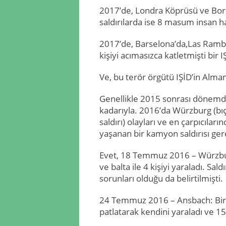
2017’de, Londra Köprüsü ve Bor
saldırılarda ise 8 masum insan h
2017’de, Barselona’da,Las Rambla
kişiyi acımasızca katletmişti bir I
Ve, bu terör örgütü IŞİD’in Almany
Genellikle 2015 sonrası dönemde 
kadarıyla. 2016’da Würzburg (bıça
saldırı) olayları ve en çarpıcılar
yaşanan bir kamyon saldırısı ger
Evet, 18 Temmuz 2016 – Würzbur
ve balta ile 4 kişiyi yaraladı. Sald
sorunları olduğu da belirtilmişti.
24 Temmuz 2016 – Ansbach: Bir s
patlatarak kendini yaraladı ve 15 k