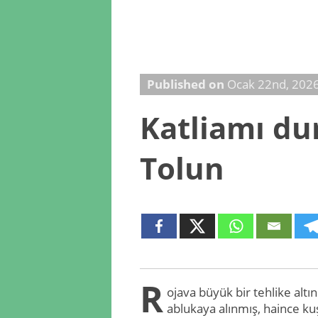
Published on
Ocak 22nd, 202
Katliamı du
Tolun
R
ojava büyük bir tehlike alt
ablukaya alınmış, haince ku