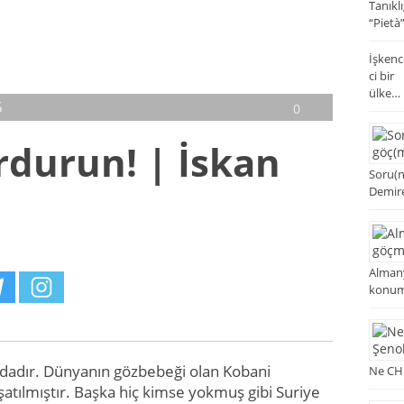
Tanıklı
“Pietà
İşkenc
ci bir
ülke… 
6
0
rdurun! | İskan
Soru(n
Demir
Almany
konum
ındadır. Dünyanın gözbebeği olan Kobani
Ne CHP
şatılmıştır. Başka hiç kimse yokmuş gibi Suriye