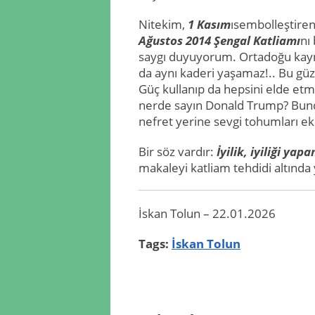
Nitekim,
1 Kasım
ısembolleştire
Ağustos 2014 Şengal Katliamı
nı
saygı duyuyorum. Ortadoğu kay
da aynı kaderi yaşamaz!.. Bu gü
Güç kullanıp da hepsini elde et
nerde sayın Donald Trump? Bundan
nefret yerine sevgi tohumları eki
Bir söz vardır:
İyilik, iyiliği ya
makaleyi katliam tehdidi altında
İskan Tolun – 22.01.2026
Tags:
İskan Tolun