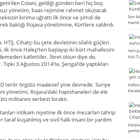
getirilen Colani, geldiği günden beri hiç boş
rsuz yönetim, baas rejimine rahmet okutacak
meksizin kırıma uğrattı ilk önce ve şimdi de
Son bi
Hamit
rek baktığı Rojava yönetimine, Kürtlere saldırdı.
la: HTŞ. Cihatçı bu çete devletinin silahlı güçleri
bi, ilk önce Halep’ten başlayıp iki kürt mahallesini
Yeni p
demeden katlettiler. İbret olsun diye de,
Aziz T
r. Tıpkı 3 Ağustos 2014’te, Şengal’de yaptıkları
İD terör örgütü maalesef yine devrede. Suriye
Hafıza
Karade
ani yönetimi, Rojava’daki hapishaneleri de ele
tü militanını serbest bıraktı.
tanları intikam niyetine ilk önce mezarları tahrip
 taraf kuşatılmış ve sivil halk insani bir yardım
Varşo
yerine