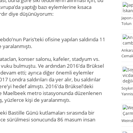
ı, buna göre sıkı tedbirlerin alınması için; bu
vrupa’da yaptığı bazı eylemlerine kısaca
rdır diye düşünüyorum:
Japon 
Tolun
bdo’nun Paris’teki ofisine yapılan saldırıda 11
e yaralanmıştı.
Ankara
Cemale
Bataclan, konser salonu, kafeler, stadyum vs.
iri vuku bulmuştu. Ve ardından 2016’da Brüksel
e devam etti; ayrıca diğer önemli eylemler
17 Londra saldırıları da yer alır, bu saldırılar
tere’yi hedef almıştı. 2016’da Brüksel’deki
Soykır
 ve Maelbeek metro istasyonunda düzenlenen
Yannis 
üş, yüzlerce kişi de yaralanmıştı.
ki Bastille Günü kutlamaları sırasında bir
şice sürülmesi sonucunda 86 masum insan
Weinsb