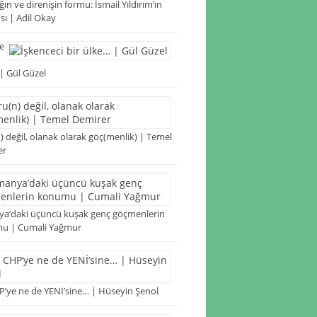
ğın ve direnişin formu: İsmail Yıldırım’ın
”sı | Adil Okay
e
| Gül Güzel
) değil, olanak olarak göç(menlik) | Temel
er
a’daki üçüncü kuşak genç göçmenlerin
u | Cumali Yağmur
’ye ne de YENİ’sine… | Hüseyin Şenol