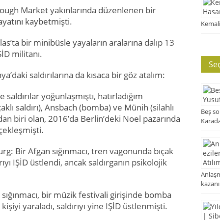
ough Market yakınlarında düzenlenen bir
ayatını kaybetmişti.
Kemali
s’ta bir minibüsle yayaların aralarına dalıp 13
ŞİD militanı.
Se
a’daki saldırılarına da kısaca bir göz atalım:
saldırılar yoğunlaşmıştı, hatırladığım
klı saldırı), Ansbach (bomba) ve Münih (silahlı
Beş so
ından biri olan, 2016’da Berlin’deki Noel pazarında
Karad
çekleşmişti.
g: Bir Afgan sığınmacı, tren vagonunda bıçak
ırıyı IŞİD üstlendi, ancak saldırganın psikolojik
Anlaşm
kazanı
ığınmacı, bir müzik festivali girişinde bomba
işiyi yaraladı, saldırıyı yine IŞİD üstlenmişti.