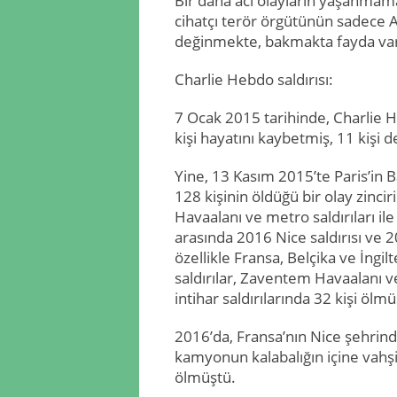
Bir daha acı olayların yaşanmamas
cihatçı terör örgütünün sadece A
değinmekte, bakmakta fayda va
Charlie Hebdo saldırısı:
7 Ocak 2015 tarihinde, Charlie He
kişi hayatını kaybetmiş, 11 kişi d
Yine, 13 Kasım 2015’te Paris’in 
128 kişinin öldüğü bir olay zinc
Havaalanı ve metro saldırıları il
arasında 2016 Nice saldırısı ve 20
özellikle Fransa, Belçika ve İngil
saldırılar, Zaventem Havaalanı
intihar saldırılarında 32 kişi ölm
2016’da, Fransa’nın Nice şehrinde
kamyonun kalabalığın içine vah
ölmüştü.