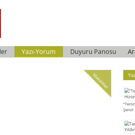
ler
Yazı-Yorum
Duyuru Panosu
A
Yaz
Makaleler
“Terör
Şenol