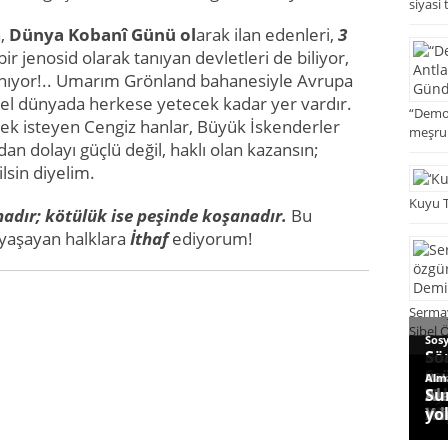
siyasi
n,
Dünya Kobanî Günü ol
arak ilan edenleri,
3
 bir jenosid olarak tanıyan devletleri de biliyor,
nıyor!.. Umarım Grönland bahanesiyle Avrupa
zel dünyada herkese yetecek kadar yer vardır.
“Demok
mek isteyen Cengiz hanlar, Büyük İskenderler
meşrul
 dolayı güçlü değil, haklı olan kazansın;
lsin diyelim.
Kuyu T
panadır; kötülük ise peşinde koşanadır.
Bu
 yaşayan halklara
İthaf
ediyorum!
Sermay
Sibel 
Sos
Sö
Sos
Mak
Mak
Do
Ha
So
mü
Sos
Gün
Sos
Mak
Mak
Alm
En
At
ver
Fi
gi
Na
ay
Tel
Ne
Al
Su
da
Hi
ha
Ak
ha
Hü
Yıl
yo