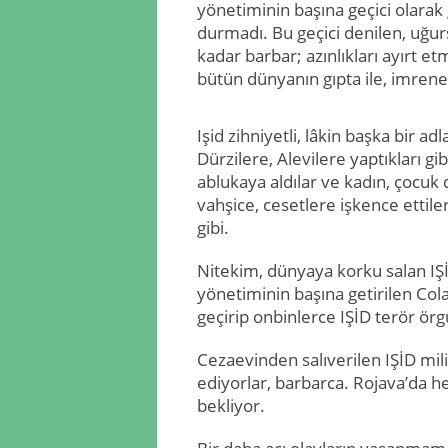
yönetiminin başına geçici olarak 
durmadı. Bu geçici denilen, uğu
kadar barbar; azınlıkları ayırt et
bütün dünyanın gıpta ile, imrene
Işid zihniyetli, lâkin başka bir ad
Dürzilere, Alevilere yaptıkları gi
ablukaya aldılar ve kadın, çocuk 
vahşice, cesetlere işkence ettile
gibi.
Nitekim, dünyaya korku salan IŞ
yönetiminin başına getirilen Col
geçirip onbinlerce IŞİD terör örgü
Cezaevinden salıverilen IŞİD mili
ediyorlar, barbarca. Rojava’da her
bekliyor.