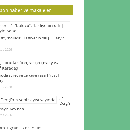
 son haber ve makaleler
ist”, “bölücü”: Tasfiyenin dili | Hüseyin
tos 2026
ruda süreç ve çerçeve yasa | Yusuf
aş
tos 2026
Jin
Dergi’ni
 sayısı yayında
tos 2026