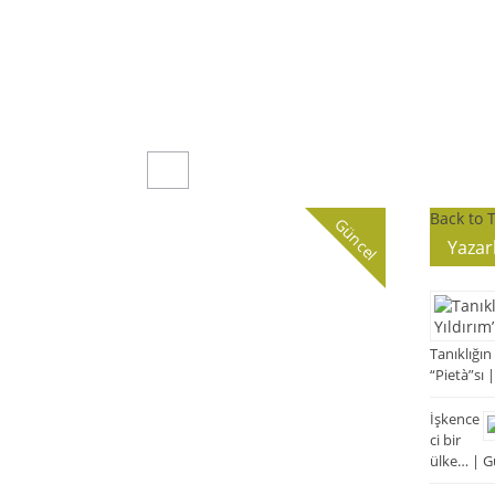
Back to 
Güncel
Yazar
Tanıklığın
“Pietà”sı 
İşkence
ci bir
ülke… | G