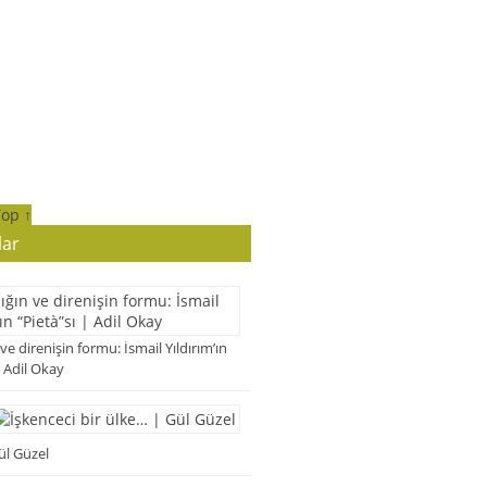
Top ↑
lar
 ve direnişin formu: İsmail Yıldırım’ın
| Adil Okay
ül Güzel