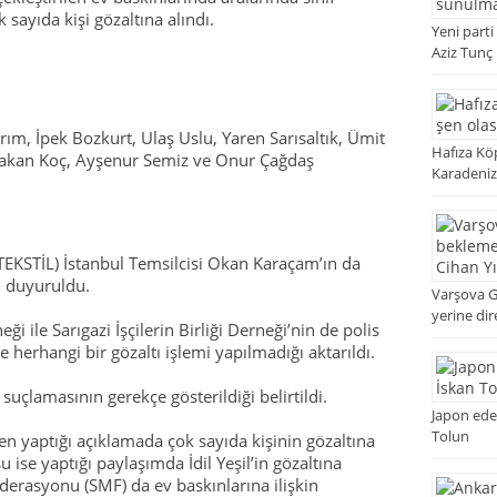
sayıda kişi gözaltına alındı.
Yeni parti
Aziz Tunç
rım, İpek Bozkurt, Ulaş Uslu, Yaren Sarısaltık, Ümit
Hafıza Köp
Hakan Koç, Ayşenur Semiz ve Onur Çağdaş
Karadeniz
 TEKSTİL) İstanbul Temsilcisi Okan Karaçam’ın da
ı duyuruldu.
Varşova 
yerine dir
ği ile Sarıgazi İşçilerin Birliği Derneği’nin de polis
e herhangi bir gözaltı işlemi yapılmadığı aktarıldı.
suçlamasının gerekçe gösterildiği belirtildi.
Japon edeb
Tolun
n yaptığı açıklamada çok sayıda kişinin gözaltına
ise yaptığı paylaşımda İdil Yeşil’in gözaltına
Federasyonu (SMF) da ev baskınlarına ilişkin