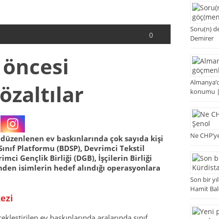
Soru(n) de
0
Demirer
 öncesi
Almanya’d
özaltılar
konumu |
Ne CHP’ye
 düzenlenen ev baskınlarında çok sayıda kişi
Sınıf Platformu (BDSP), Devrimci Tekstil
imci Gençlik Birliği (DGB), İşçilerin Birliği
nden isimlerin hedef alındığı operasyonlara
Son bir y
Hamit Ba
ezi
ekleştirilen ev baskınlarında aralarında sınıf