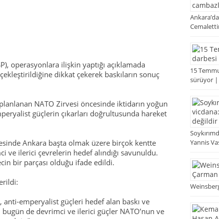
Ankara’da
Cemaletti
), operasyonlara ilişkin yaptığı açıklamada
15 Temmuz
çekleştirildiğine dikkat çekerek baskıların sonuç
sürüyor |
lanlanan NATO Zirvesi öncesinde iktidarın yoğun
mperyalist güçlerin çıkarları doğrultusunda hareket
Soykırımd
Yannis Vasi
sinde Ankara başta olmak üzere birçok kentte
ci ve ilerici çevrelerin hedef alındığı savunuldu.
in bir parçası olduğu ifade edildi.
rildi:
Weinsberg’
i, anti-emperyalist güçleri hedef alan baskı ve
ibi bugün de devrimci ve ilerici güçler NATO’nun ve