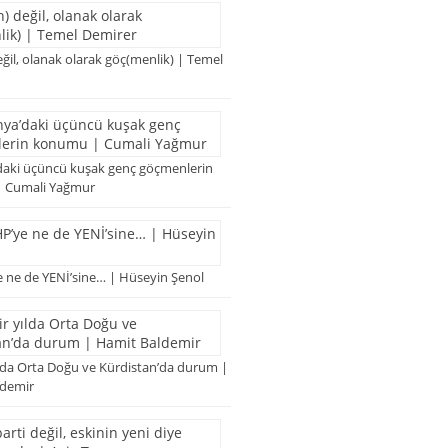
ğil, olanak olarak göç(menlik) | Temel
aki üçüncü kuşak genç göçmenlerin
 Cumali Yağmur
 ne de YENİ’sine… | Hüseyin Şenol
ılda Orta Doğu ve Kürdistan’da durum |
ldemir