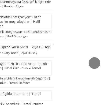
lünmesi ya da faşist şeflik rejiminde
el | İbrahim Çiçek
ik Entegrasyon” Lozan Antlaşması’nı
ırır | Halil Gündoğan
‘
ne karşı öneri | Ziya Ulusoy
 zircirlerini kırabilmektir özgürlük |
udun – Temel Demirer
ılık) önemlidir | Temel Demirer