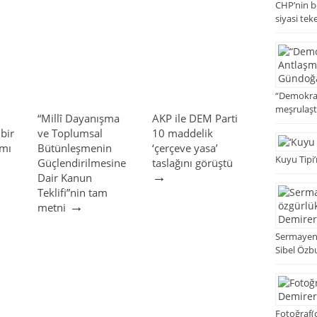
CHP’nin bö
siyasi tek
“Demokrat
meşrulaşt
“Millî Dayanışma
AKP ile DEM Parti
 bir
ve Toplumsal
10 maddelik
ımı
Bütünleşmenin
‘çerçeve yasa’
Kuyu Tipi’
Güçlendirilmesine
taslağını görüştü
→
Dair Kanun
Teklifi”nin tam
→
metni
Sermayenin
Sibel Özb
Fotoğraf(ç