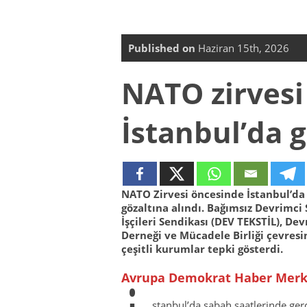
Published on
Haziran 15th, 2026
NATO zirvesi
İstanbul’da g
NATO Zirvesi öncesinde İstanbul’da
gözaltına alındı. Bağımsız Devrimci 
İşçileri Sendikası (DEV TEKSTİL), Devr
Derneği ve Mücadele Birliği çevresi
çeşitli kurumlar tepki gösterdi.
Avrupa Demokrat Haber Merk
stanbul’da sabah saatlerinde gerç