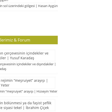
n sol üzerindeki gölgesi | Hasan Aygün
klerimiz & Forum
erçevesinin içindekiler ve dışındakiler |
adaş
imin “meşruiyet” arayışı | Hüseyin Yeter