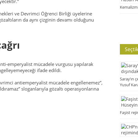
ecektir.”
Kemalizmi
kleri ve Devrimci Öğrenci Birliği üyelerine
gözaltıların da aynı çizginin devamı olduğunu
çağrı
Seçti
nti-emperyalist mücadele vurgusu yapılarak
gelleyemeyeceği ifade edildi.
Saray’ın ç
Devrimci antiemperyalist mücadele engellenemez”,
Yusuf Kar
yıldıramaz” sloganlarıyla gözaltı operasyonlarına
Faşist rej