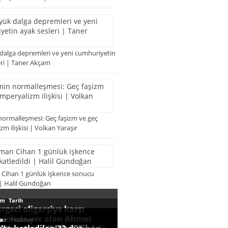
 dalga depremleri ve yeni cumhuriyetin
eri | Taner Akçam
normalleşmesi: Geç faşizm ve geç
m ilişkisi | Volkan Yaraşır
Cihan 1 günlük işkence sonucu
 | Halil Gündoğan
,
zm
Tarih
l sonra Seyit Rıza ve
geci oligarşiye karşı
,
ler
Yazarlar
daşlarının idam
a Köprüsü: İşte geldik
delede yer alan Ahmet
,
zm
zm
zm
ler
ler
a
Yazarlar
k okunanlar