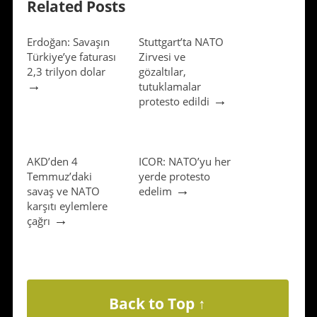
Related Posts
Erdoğan: Savaşın
Stuttgart’ta NATO
Türkiye’ye faturası
Zirvesi ve
2,3 trilyon dolar
gözaltılar,
→
tutuklamalar
→
protesto edildi
AKD’den 4
ICOR: NATO’yu her
Temmuz’daki
yerde protesto
→
savaş ve NATO
edelim
karşıtı eylemlere
→
çağrı
Back to Top ↑