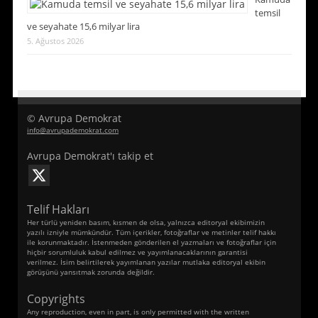
temsil
ve seyahate 15,6 milyar lira
5. Ağustos 2026
© Avrupa Demokrat
info@avrupademokrat.com
Avrupa Demokrat'ı takip et
Telif Hakları
Her türlü yeniden basım, kısmen de olsa, yalnızca editoryal ekibimizin
yazılı izniyle mümkündür. Tüm içerikler, fotoğraflar ve metinler telif hakkı
ile korunmaktadır. İstenmeden gönderilen el yazmaları ve fotoğraflar için
hiçbir sorumluluk kabul edilmez ve yayımlanacaklarının garantisi
verilmez. İsim belirtilerek yayımlanan yazılar mutlaka editoryal ekibin
görüşünü yansıtmak zorunda değildir.
Copyrights
Any reproduction, even in part, is only permitted with the written