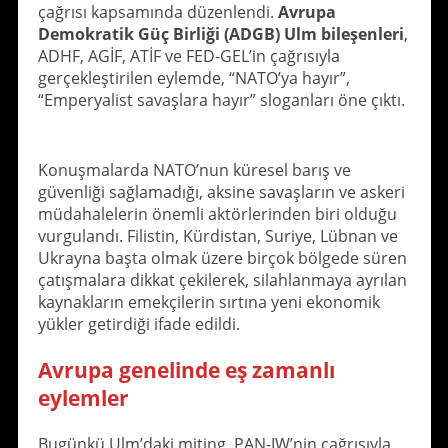
çağrısı kapsamında düzenlendi.
Avrupa
Demokratik Güç Birliği (ADGB) Ulm bileşenleri
,
ADHF, AGİF, ATİF ve FED-GEL’in çağrısıyla
gerçekleştirilen eylemde, “NATO’ya hayır”,
“Emperyalist savaşlara hayır” sloganları öne çıktı.
Konuşmalarda NATO’nun küresel barış ve
güvenliği sağlamadığı, aksine savaşların ve askeri
müdahalelerin önemli aktörlerinden biri olduğu
vurgulandı. Filistin, Kürdistan, Suriye, Lübnan ve
Ukrayna başta olmak üzere birçok bölgede süren
çatışmalara dikkat çekilerek, silahlanmaya ayrılan
kaynakların emekçilerin sırtına yeni ekonomik
yükler getirdiği ifade edildi.
Avrupa genelinde eş zamanlı
eylemler
Bugünkü Ulm’daki miting, PAN-IW’nin çağrısıyla