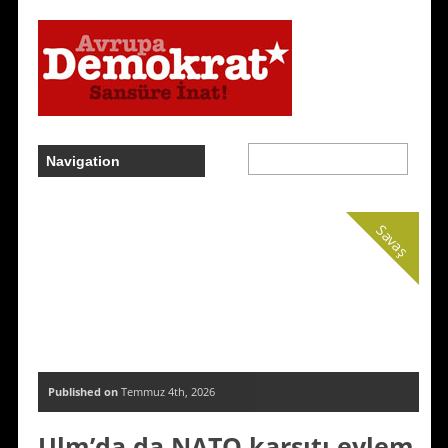
Savaş
Published on
Temmuz 4th, 2026
Ulm’da da NATO karşıtı eylem