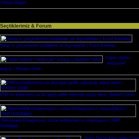
| Hasan Aygün
Seçtiklerimiz & Forum
Saray’ın çerçevesinin içindekiler ve dışındakiler | Yusuf Karadaş
Faşist rejimin
“meşruiyet”
arayışı | Hüseyin Yeter
CHP’nin bölünmesi ya da faşist şeflik rejiminde siyasi tekel | İbrahim Çiçek
“Demokratik Entegrasyon” Lozan Antlaşması’nı meşrulaştırır | Halil
Gündoğan
‘Kuyu Tipi’ne karşı öneri | Ziya