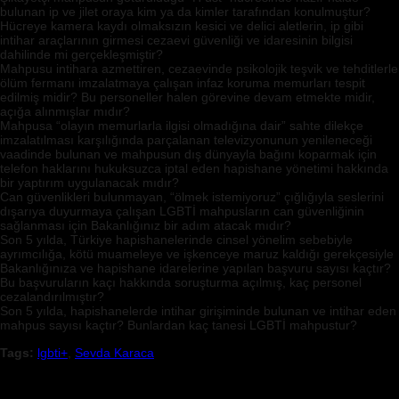
bulunan ip ve jilet oraya kim ya da kimler tarafından konulmuştur?
Hücreye kamera kaydı olmaksızın kesici ve delici aletlerin, ip gibi
intihar araçlarının girmesi cezaevi güvenliği ve idaresinin bilgisi
dahilinde mi gerçekleşmiştir?
Mahpusu intihara azmettiren, cezaevinde psikolojik teşvik ve tehditlerle
ölüm fermanı imzalatmaya çalışan infaz koruma memurları tespit
edilmiş midir? Bu personeller halen görevine devam etmekte midir,
açığa alınmışlar mıdır?
Mahpusa “olayın memurlarla ilgisi olmadığına dair” sahte dilekçe
imzalatılması karşılığında parçalanan televizyonunun yenileneceği
vaadinde bulunan ve mahpusun dış dünyayla bağını koparmak için
telefon haklarını hukuksuzca iptal eden hapishane yönetimi hakkında
bir yaptırım uygulanacak mıdır?
Can güvenlikleri bulunmayan, “ölmek istemiyoruz” çığlığıyla seslerini
dışarıya duyurmaya çalışan LGBTİ mahpusların can güvenliğinin
sağlanması için Bakanlığınız bir adım atacak mıdır?
Son 5 yılda, Türkiye hapishanelerinde cinsel yönelim sebebiyle
ayrımcılığa, kötü muameleye ve işkenceye maruz kaldığı gerekçesiyle
Bakanlığınıza ve hapishane idarelerine yapılan başvuru sayısı kaçtır?
Bu başvuruların kaçı hakkında soruşturma açılmış, kaç personel
cezalandırılmıştır?
Son 5 yılda, hapishanelerde intihar girişiminde bulunan ve intihar eden
mahpus sayısı kaçtır? Bunlardan kaç tanesi LGBTİ mahpustur?
Tags:
lgbti+
,
Sevda Karaca