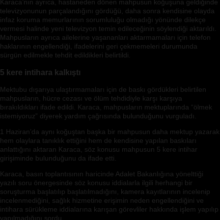
Karaca’nın ayrıca, hastaneden dönen mahpusun koğuşuna geldiğinde
televizyonunun parçalandığını gördüğü, daha sonra kendisine olayda
infaz koruma memurlarının sorumluluğu olmadığı yönünde dilekçe
vermesi halinde yeni televizyon temin edileceğinin söylendiği aktarıldı.
Mahpusların ayrıca ailelerine yaşananları aktarmamaları için telefon
haklarının engellendiği, ifadelerini geri çekmemeleri durumunda
sürgün edilmekle tehdit edildikleri belirtildi.
5 kere intihara kalkıştı
Mektubu dışarıya ulaştırmamaları için de baskı gördükleri belirtilen
mahpusların, hücre cezası ve ölüm tehdidiyle karşı karşıya
bırakıldıkları ifade edildi. Karaca, mahpusların mektuplarında “ölmek
istemiyoruz” diyerek yardım çağrısında bulunduğunu vurguladı.
1 Haziran’da aynı koğuştan başka bir mahpusun daha mektup yazarak
hem olaylara tanıklık ettiğini hem de kendisine yapılan baskıları
anlattığını aktaran Karaca, söz konusu mahpusun 5 kere intihar
girişiminde bulunduğunu da ifade etti.
Karaca, basın toplantısının haricinde Adalet Bakanlığına yönelttiği
yazılı soru önergesinde söz konusu iddialarla ilgili herhangi bir
soruşturma başlatılıp başlatılmadığını, kamera kayıtlarının incelenip
incelenmediğini, sağlık hizmetine erişimin neden engellendiğini ve
intihara sürükleme iddialarına karışan görevliler hakkında işlem yapılıp
yapılmadığını sordu.