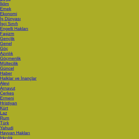
İklim
Emek
Ekonomi
İş Dünyası
İşçi Sınıfı
Engelli Hakları
Faşizm
Gençlik
Genel
Göç
Azınlık
Göçmenlik
Mültecilik
Güncel
Haber
Halklar ve İnançlar
Alevi
Arnavut
Çerkes
Ermeni
Hristiyan
Kürt
Laz
Rum
Türk
Yahudi
Hayvan Hakları
Irkçılık