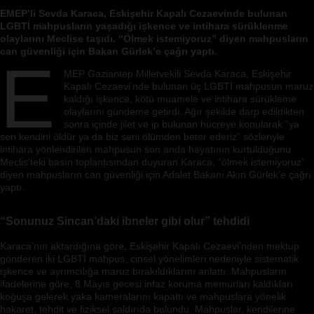
EMEP’li Sevda Karaca, Eskişehir Kapalı Cezaevinde bulunan
LGBTİ mahpusların yaşadığı işkence ve intihara sürüklenme
olaylarını Meclise taşıdı. “Ölmek istemiyoruz” diyen mahpusların
can güvenliği için Bakan Gürlek’e çağrı yaptı.
E
MEP Gaziantep Milletvekili Sevda Karaca, Eskişehir
Kapalı Cezaevi’nde bulunan üç LGBTİ mahpusun maruz
kaldığı işkence, kötü muamele ve intihara sürükleme
olaylarını gündeme getirdi. Ağır şekilde darp edildikten
sonra içinde jilet ve ip bulunan hücreye konularak “ya
sen kendini öldür ya da biz seni ölümden beter ederiz” sözleriyle
intihara yönlendirilen mahpusun son anda hayatının kurtulduğunu
Meclis’teki basın toplantısından duyuran Karaca, “ölmek istemiyoruz”
diyen mahpusların can güvenliği için Adalet Bakanı Akın Gürlek’e çağrı
yaptı.
“Sonunuz Sincan’daki ibneler gibi olur” tehdidi
Karaca’nın aktardığına göre, Eskişehir Kapalı Cezaevi’nden mektup
gönderen iki LGBTİ mahpus, cinsel yönelimleri nedeniyle sistematik
işkence ve ayrımcılığa maruz bırakıldıklarını anlattı. Mahpusların
ifadelerine göre, 8 Mayıs gecesi infaz koruma memurları kaldıkları
koğuşa gelerek yaka kameralarını kapattı ve mahpuslara yönelik
hakaret, tehdit ve fiziksel saldırıda bulundu. Mahpuslar, kendilerine