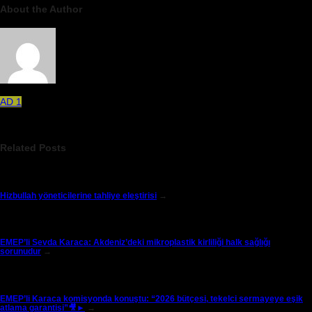
About the Author
AD 1
Related Posts
Hizbullah yöneticilerine tahliye eleştirisi
→
EMEP’li Sevda Karaca: Akdeniz’deki mikroplastik kirliliği halk sağlığı
sorunudur
→
EMEP’li Karaca komisyonda konuştu: “2026 bütçesi, tekelci sermayeye eşik
atlama garantisi”🎥►
→