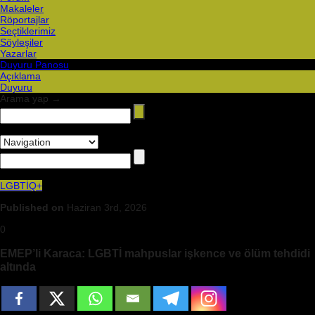
Makaleler
Röportajlar
Seçtiklerimiz
Söyleşiler
Yazarlar
Duyuru Panosu
Açıklama
Duyuru
Arama yap →
LGBTİQ+
Published on
Haziran 3rd, 2026
0
EMEP’li Karaca: LGBTİ mahpuslar işkence ve ölüm tehdidi
altında