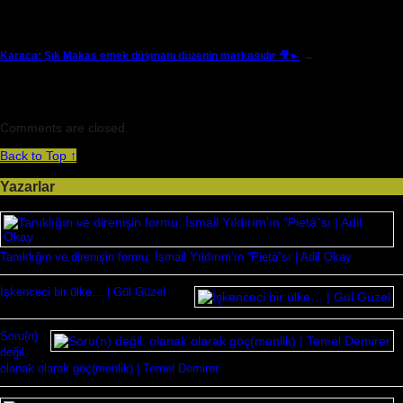
Karaca: Şık Makas emek düşmanı düzenin markasıdır 🎥►
→
Comments are closed.
Back to Top ↑
Yazarlar
Tanıklığın ve direnişin formu: İsmail Yıldırım’ın “Pietà”sı | Adil Okay
İşkenceci bir ülke… | Gül Güzel
Soru(n)
değil,
olanak olarak göç(menlik) | Temel Demirer