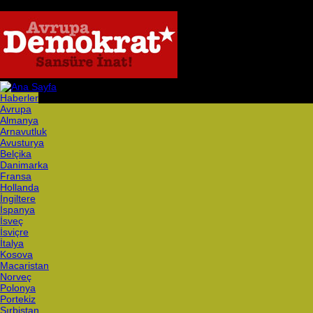
Haberler
Avrupa
Almanya
Arnavutluk
Avusturya
Belçika
Danimarka
Fransa
Hollanda
İngiltere
İspanya
İsveç
İsviçre
İtalya
Kosova
Macaristan
Norveç
Polonya
Portekiz
Sırbistan