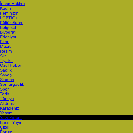
İnsan Hakları
Kadın
Feminizm
LGBTİQ+
Kültür-Sanat
Belgesel
Biyografi
Edebiyat
Kitap
Müzik
Resim
Şiir
Tiyatro
Özel Haber
Sağlık
Savaş
Sinema
Sömürgecilik
Spor
Tarih
Türkiye
Akdeniz
Karadeniz
Yaşam
Yazı-Yorum
Basın-Yayın
Çizgi
Forum