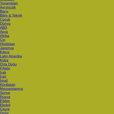
Yunanistan
Ayrımcılık
Barış
Bilim & Teknik
Çocuk
Dünya
ABD
Asya
Afrika
Çin
Hindistan
Japonya
Kıbrıs
Latin Amerika
Küba
Orta Doğu
Filistin
Irak
İran
İsrail
Kürdistan
Mezopotamya
Suriye
Rusya
Eğitim
Ekoloji
Çevre
Doğa