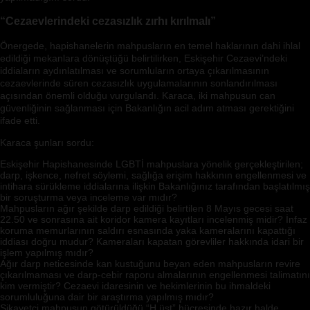
“Cezaevlerindeki cezasızlık zırhı kırılmalı”
Önergede, hapishanelerin mahpusların en temel haklarının dahi ihlal
edildiği mekanlara dönüştüğü belirtilirken, Eskişehir Cezaevi’ndeki
iddiaların aydınlatılması ve sorumluların ortaya çıkarılmasının
cezaevlerinde süren cezasızlık uygulamalarının sonlandırılması
açısından önemli olduğu vurgulandı. Karaca, iki mahpusun can
güvenliğinin sağlanması için Bakanlığın acil adım atması gerektiğini
ifade etti.
Karaca şunları sordu:
Eskişehir Hapishanesinde LGBTİ mahpuslara yönelik gerçekleştirilen;
darp, işkence, nefret söylemi, sağlığa erişim hakkının engellenmesi ve
intihara sürükleme iddialarına ilişkin Bakanlığınız tarafından başlatılmış
bir soruşturma veya inceleme var mıdır?
Mahpusların ağır şekilde darp edildiği belirtilen 8 Mayıs gecesi saat
22.50 ve sonrasına ait koridor kamera kayıtları incelenmiş midir? İnfaz
koruma memurlarının saldırı esnasında yaka kameralarını kapattığı
iddiası doğru mudur? Kameraları kapatan görevliler hakkında idari bir
işlem yapılmış mıdır?
Ağır darp neticesinde kan kustuğunu beyan eden mahpusların revire
çıkarılmaması ve darp-cebir raporu almalarının engellenmesi talimatını
kim vermiştir? Cezaevi idaresinin ve hekimlerinin bu ihmaldeki
sorumluluğuna dair bir araştırma yapılmış mıdır?
Şikayetçi mahpusun götürüldüğü “H üst” hücresinde hazır halde