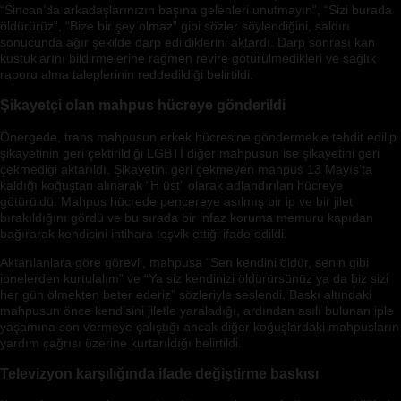
“Sincan’da arkadaşlarınızın başına gelenleri unutmayın”, “Sizi burada
öldürürüz”, “Bize bir şey olmaz” gibi sözler söylendiğini, saldırı
sonucunda ağır şekilde darp edildiklerini aktardı. Darp sonrası kan
kustuklarını bildirmelerine rağmen revire götürülmedikleri ve sağlık
raporu alma taleplerinin reddedildiği belirtildi.
Şikayetçi olan mahpus hücreye gönderildi
Önergede, trans mahpusun erkek hücresine göndermekle tehdit edilip
şikayetinin geri çektirildiği LGBTİ diğer mahpusun ise şikayetini geri
çekmediği aktarıldı. Şikayetini geri çekmeyen mahpus 13 Mayıs’ta
kaldığı koğuştan alınarak “H üst” olarak adlandırılan hücreye
götürüldü. Mahpus hücrede pencereye asılmış bir ip ve bir jilet
bırakıldığını gördü ve bu sırada bir infaz koruma memuru kapıdan
bağırarak kendisini intihara teşvik ettiği ifade edildi.
Aktarılanlara göre görevli, mahpusa “Sen kendini öldür, senin gibi
ibnelerden kurtulalım” ve “Ya siz kendinizi öldürürsünüz ya da biz sizi
her gün ölmekten beter ederiz” sözleriyle seslendi. Baskı altındaki
mahpusun önce kendisini jiletle yaraladığı, ardından asılı bulunan iple
yaşamına son vermeye çalıştığı ancak diğer koğuşlardaki mahpusların
yardım çağrısı üzerine kurtarıldığı belirtildi.
Televizyon karşılığında ifade değiştirme baskısı