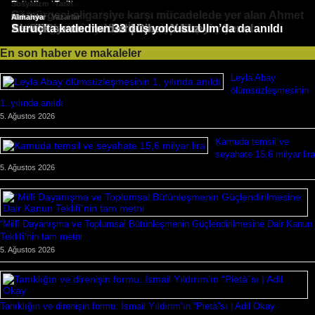
,
,
Tarih
Makaleler
Sosyalizm
Yazarlar
Tarih
89 yıl sonra Seyit Rıza ve arkadaşlarının idam
Hafıza Köprüsü: İşte geldik gidiyoruz, şen olası
Sömürgeci oligarşiye karşı mücadelede yer alan Ahmet
,
Sosyalizm
Sosyalizm
Güncel
Sosyalizm
Makaleler
Makaleler
Almanya
Yazarlar
En çok okunanlar
Ateş Turan uğurlandı
fotoğrafları ortaya çıktı
Doğan Baş Hamburg’da toprağa verildi
Figen Yüksekdağ’dan LFI’ye dayanışma mesajı
Karadeniz | Hilmi Toy
Namık Berktay, Muğla’da hayatını kaybetti
Telli, Cigerxwîn yazısı nedeniyle hapis yatmıştı
Ne CHP’ye ne de YENİ’sine… | Hüseyin Şenol
Alevilik sorununa dair | Cihan Yıldız
Suruç’ta katledilen 33 düş yolcusu Ulm’da da anıldı
En son haber ve makaleler
Leyla Abay
ölümsüzleşmesinin
1. yılında anıldı
5. Ağustos 2026
Kamuda temsil ve
seyahate 15,6 milyar lira
5. Ağustos 2026
“Millî Dayanışma ve Toplumsal Bütünleşmenin Güçlendirilmesine Dair Kanun
Teklifi”nin tam metni
5. Ağustos 2026
Tanıklığın ve direnişin formu: İsmail Yıldırım’ın “Pietà”sı | Adil Okay