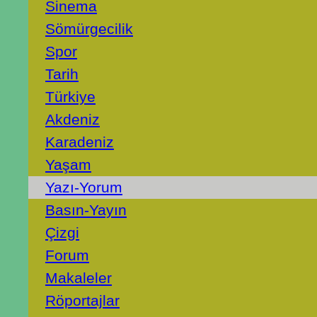
Sinema
Sömürgecilik
Spor
Tarih
Türkiye
Akdeniz
Karadeniz
Yaşam
Yazı-Yorum
Basın-Yayın
Çizgi
Forum
Makaleler
Röportajlar