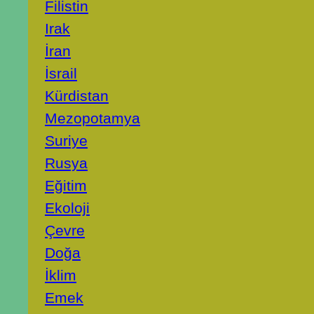
Filistin
Irak
İran
İsrail
Kürdistan
Mezopotamya
Suriye
Rusya
Eğitim
Ekoloji
Çevre
Doğa
İklim
Emek