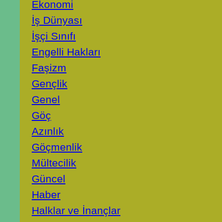
Ekonomi
İş Dünyası
İşçi Sınıfı
Engelli Hakları
Faşizm
Gençlik
Genel
Göç
Azınlık
Göçmenlik
Mültecilik
Güncel
Haber
Halklar ve İnançlar