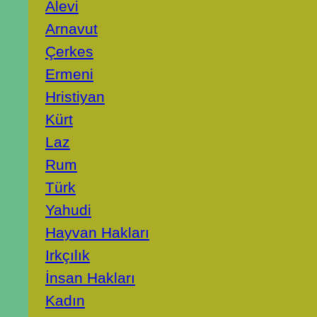
Alevi
Arnavut
Çerkes
Ermeni
Hristiyan
Kürt
Laz
Rum
Türk
Yahudi
Hayvan Hakları
Irkçılık
İnsan Hakları
Kadın