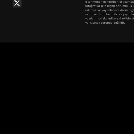
İstenmeden gönderilen el yazmala
fotoğraflar için hiçbir sorumluluk 
edilmez ve yayımlanacaklarının ga
verilmez. İsim belirtilerek yayıml
yazılar mutlaka editoryal ekibin 
yansıtmak zorunda değildir.