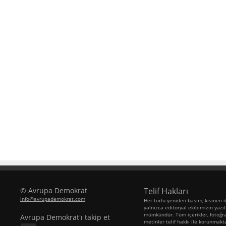
© Avrupa Demokrat
Telif Hakları
info@avrupademokrat.com
Her türlü yeniden basım, kısmen d
yalnızca editoryal ekibimizin yazılı
mümkündür. Tüm içerikler, fotoğra
Avrupa Demokrat'ı takip et
metinler telif hakkı ile korunmakt