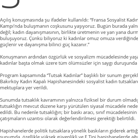
Açılış konuşmasında şu ifadeler kullanıldı: “Fransa Sosyalist Kadın
Kampı’nda buluşmanın coşkusunu yaşıyoruz. Bugün burada yalnı
değil; kadın dayanışmasının, birlikte üretmenin ve yan yana dur
buluşuyoruz. Çünkü biliyoruz ki kadınlar omuz omuza verdiğin
güçlenir ve dayanışma bilinci güç kazanır.”
Konuşmanın ardından özgürlük ve sosyalizm mücadelesinde yaşa
kadınlar başta olmak üzere tüm ölümsüzler için saygı duruşunda
Program kapsamında “Tutsak Kadınlar” başlıklı bir sunum gerçekl
Bakırköy Kadın Kapalı Hapishanesindeki sosyalist kadın tutsakla
mektuplara yer verildi.
Sunumda tutsaklık kavramının yalnızca fiziksel bir durum olmadığ
tutsaklığın mevcut düzene karşı yürütülen siyasal mücadele nedeni
edildi. Bu nedenle tutsaklığın; bir baskı aracı, sınıf mücadelesinin 
çatışmaların uzantısı olarak değerlendirilmesi gerektiği belirtildi.
Hapishanelerde politik tutsaklara yönelik baskıların giderek arttığ
sunumda, özellikle yüksek güvenlikli ve F Tipi hapishanelerde ağırl