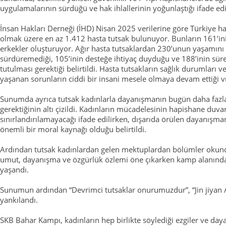
uygulamalarının sürdüğü ve hak ihlallerinin yoğunlaştığı ifade edi
İnsan Hakları Derneği (İHD) Nisan 2025 verilerine göre Türkiye ha
olmak üzere en az 1.412 hasta tutsak bulunuyor. Bunların 161’ini 
erkekler oluşturuyor. Ağır hasta tutsaklardan 230’unun yaşamını 
sürdüremediği, 105’inin desteğe ihtiyaç duyduğu ve 188’inin sürek
tutulması gerektiği belirtildi. Hasta tutsakların sağlık durumları 
yaşanan sorunların ciddi bir insani mesele olmaya devam ettiği v
Sunumda ayrıca tutsak kadınlarla dayanışmanın bugün daha fazl
gerektiğinin altı çizildi. Kadınların mücadelesinin hapishane duvar
sınırlandırılamayacağı ifade edilirken, dışarıda örülen dayanışman
önemli bir moral kaynağı olduğu belirtildi.
Ardından tutsak kadınlardan gelen mektuplardan bölümler okund
umut, dayanışma ve özgürlük özlemi öne çıkarken kamp alanınd
yaşandı.
Sunumun ardından “Devrimci tutsaklar onurumuzdur”, “Jin jiyan A
yankılandı.
SKB Bahar Kampı, kadınların hep birlikte söylediği ezgiler ve daya