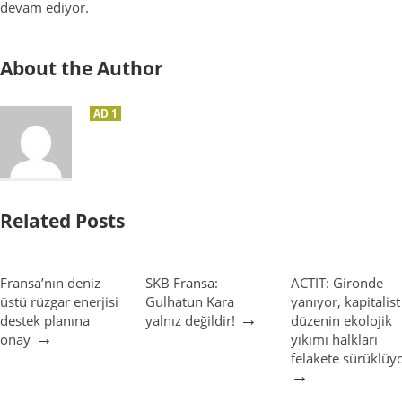
devam ediyor.
About the Author
AD 1
Related Posts
Fransa’nın deniz
SKB Fransa:
ACTIT: Gironde
üstü rüzgar enerjisi
Gulhatun Kara
yanıyor, kapitalist
→
destek planına
yalnız değildir!
düzenin ekolojik
→
onay
yıkımı halkları
felakete sürüklüy
→