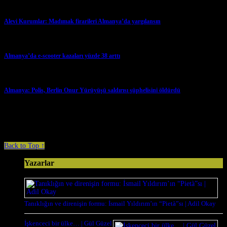
Alevi Kurumlar: Madımak firarileri Almanya’da yargılansın
→
Almanya’da e-scooter kazaları yüzde 38 arttı
→
Almanya: Polis, Berlin Onur Yürüyüşü saldırısı şüphelisini öldürdü
→
Comments are closed.
Back to Top ↑
Yazarlar
Tanıklığın ve direnişin formu: İsmail Yıldırım’ın “Pietà”sı | Adil Okay
İşkenceci bir ülke… | Gül Güzel