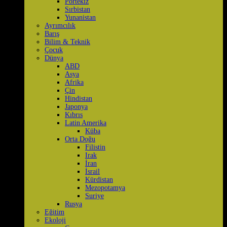
Portekiz
Sırbistan
Yunanistan
Ayrımcılık
Barış
Bilim & Teknik
Çocuk
Dünya
ABD
Asya
Afrika
Çin
Hindistan
Japonya
Kıbrıs
Latin Amerika
Küba
Orta Doğu
Filistin
Irak
İran
İsrail
Kürdistan
Mezopotamya
Suriye
Rusya
Eğitim
Ekoloji