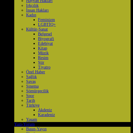
Hayvan Hakları
Irkçılık
İnsan Hakları
Kadın
Feminizm
LGBTİQ+
Kültür-Sanat
Belgesel
Biyografi
Edebiyat
Kitap
Müzik
Resim
Şiir
Tiyatro
Özel Haber
Sağlık
Savaş
Sinema
Sömürgecilik
Spor
Tarih
Türkiye
Akdeniz
Karadeniz
Yaşam
Yazı-Yorum
Basın-Yayın