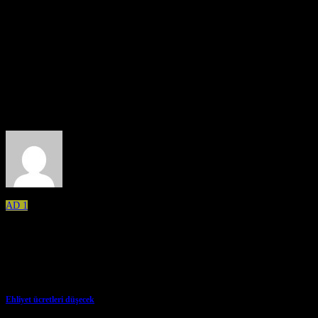
aktivist Barış Erhan’ın durumuna dikkat çekildi ve özgürlüğü için bildiriler
dağıtıldı.
Eylem sloganlarla sona erdi.
(Atılım Köln
)
About the Author
AD 1
Related Posts
Ehliyet ücretleri düşecek
→