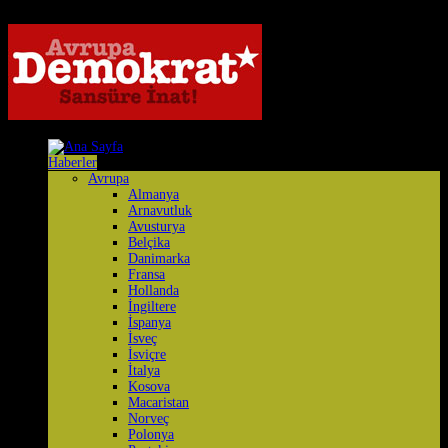
Haberler
Avrupa
Almanya
Arnavutluk
Avusturya
Belçika
Danimarka
Fransa
Hollanda
İngiltere
İspanya
İsveç
İsviçre
İtalya
Kosova
Macaristan
Norveç
Polonya