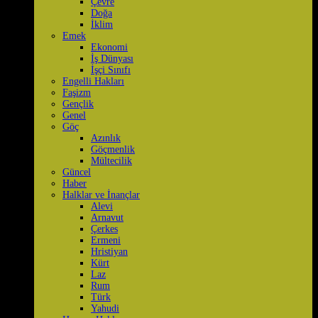
Çevre
Doğa
İklim
Emek
Ekonomi
İş Dünyası
İşçi Sınıfı
Engelli Hakları
Faşizm
Gençlik
Genel
Göç
Azınlık
Göçmenlik
Mültecilik
Güncel
Haber
Halklar ve İnançlar
Alevi
Arnavut
Çerkes
Ermeni
Hristiyan
Kürt
Laz
Rum
Türk
Yahudi