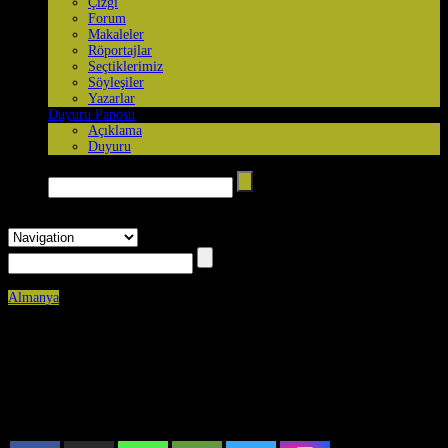
Çizgi
Forum
Makaleler
Röportajlar
Seçtiklerimiz
Söyleşiler
Yazarlar
Duyuru Panosu
Açıklama
Duyuru
Arama yap →
Almanya
Published on
Eylül 8th, 2025
0
Köln’de “Hasta tutsaklar derhal serbest bırakılsın” eylemi
düzenlendi