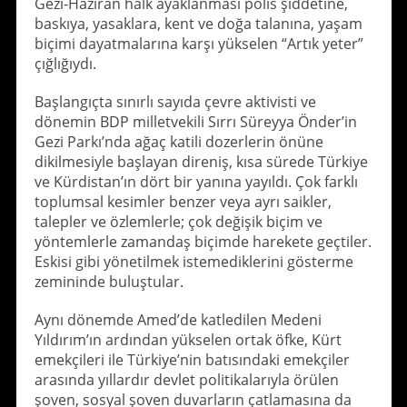
Gezi-Haziran halk ayaklanması polis şiddetine,
baskıya, yasaklara, kent ve doğa talanına, yaşam
biçimi dayatmalarına karşı yükselen “Artık yeter”
çığlığıydı.
Başlangıçta sınırlı sayıda çevre aktivisti ve
dönemin BDP milletvekili Sırrı Süreyya Önder’in
Gezi Parkı’nda ağaç katili dozerlerin önüne
dikilmesiyle başlayan direniş, kısa sürede Türkiye
ve Kürdistan’ın dört bir yanına yayıldı. Çok farklı
toplumsal kesimler benzer veya ayrı saikler,
talepler ve özlemlerle; çok değişik biçim ve
yöntemlerle zamandaş biçimde harekete geçtiler.
Eskisi gibi yönetilmek istemediklerini gösterme
zemininde buluştular.
Aynı dönemde Amed’de katledilen Medeni
Yıldırım’ın ardından yükselen ortak öfke, Kürt
emekçileri ile Türkiye’nin batısındaki emekçiler
arasında yıllardır devlet politikalarıyla örülen
şoven, sosyal şoven duvarların çatlamasına da