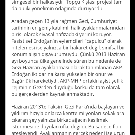
simgesel bir halkasıydı. Topçu Kışlası projesi tam
da bu iki yönelimin odağında duruyordu.
Aradan geçen 13 yıla rağmen Gezi, Cumhuriyet
tarihinin en geniş katılımlı halk ayaklanmalarından
birisi olarak siyasal hafızadaki yerini koruyor.
Faşist şef Erdoğan’ın eylemcileri “çapulcu” olarak
nitelemesi ise yalnızca bir hakaret değil, sınıfsal bir
konum alışın dışavurumuydu. Çünkü 2013 Haziran
ayı boyunca ülke genelinde süren bu nedenle de
Gezi-Haziran ayaklanması olarak tanımlanan AKP-
Erdoğan iktidarına karşı yükselen bir onur ve
özgürlük hareketiydi. AKP-MHP ortaklı faşist şeflik
rejiminin Gezi’den duyduğu korku da tam olarak
bu gerçeklerden kaynaklanmaktadır.
Haziran 2013’te Taksim Gezi Parkı’nda başlayan ve
yıldırım hızıyla onlarca kentte milyonları sokaklara
çıkaran şey yalnızca birkaç ağacın kesilmek
istenmesine duyulan öfke değildi. Bu sadece fitili
ateşleyendi. Ayaklanmanın gerçek nedeni ise uzun