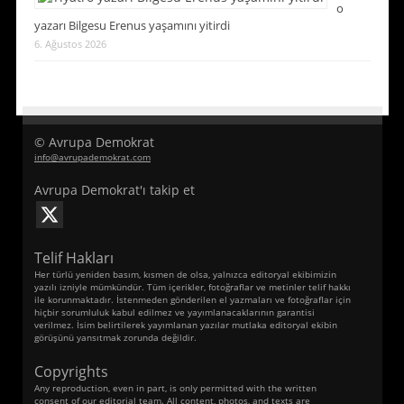
o
yazarı Bilgesu Erenus yaşamını yitirdi
6. Ağustos 2026
© Avrupa Demokrat
info@avrupademokrat.com
Avrupa Demokrat'ı takip et
Telif Hakları
Her türlü yeniden basım, kısmen de olsa, yalnızca editoryal ekibimizin
yazılı izniyle mümkündür. Tüm içerikler, fotoğraflar ve metinler telif hakkı
ile korunmaktadır. İstenmeden gönderilen el yazmaları ve fotoğraflar için
hiçbir sorumluluk kabul edilmez ve yayımlanacaklarının garantisi
verilmez. İsim belirtilerek yayımlanan yazılar mutlaka editoryal ekibin
görüşünü yansıtmak zorunda değildir.
Copyrights
Any reproduction, even in part, is only permitted with the written
consent of our editorial team. All content, photos, and texts are