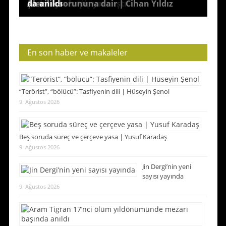
mesajı
olası Karadeniz | Hilmi Toy
kaybetti
mi? | Taner Akçam
nedeniyle hapis yatmıştı
Şenol
Alevilik sorununa dair | Cihan Yıldız
da anıldı
En son haber ve makaleler
“Terörist”, “bölücü”: Tasfiyenin dili | Hüseyin Şenol
9. Ağustos 2026
Beş soruda süreç ve çerçeve yasa | Yusuf Karadaş
9. Ağustos 2026
Jin Dergi’nin yeni
sayısı yayında
9. Ağustos 2026