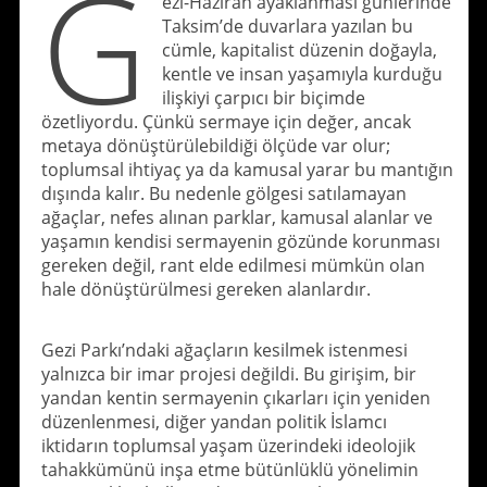
G
ezi-Haziran ayaklanması günlerinde
Taksim’de duvarlara yazılan bu
cümle, kapitalist düzenin doğayla,
kentle ve insan yaşamıyla kurduğu
ilişkiyi çarpıcı bir biçimde
özetliyordu. Çünkü sermaye için değer, ancak
metaya dönüştürülebildiği ölçüde var olur;
toplumsal ihtiyaç ya da kamusal yarar bu mantığın
dışında kalır. Bu nedenle gölgesi satılamayan
ağaçlar, nefes alınan parklar, kamusal alanlar ve
yaşamın kendisi sermayenin gözünde korunması
gereken değil, rant elde edilmesi mümkün olan
hale dönüştürülmesi gereken alanlardır.
Gezi Parkı’ndaki ağaçların kesilmek istenmesi
yalnızca bir imar projesi değildi. Bu girişim, bir
yandan kentin sermayenin çıkarları için yeniden
düzenlenmesi, diğer yandan politik İslamcı
iktidarın toplumsal yaşam üzerindeki ideolojik
tahakkümünü inşa etme bütünlüklü yönelimin