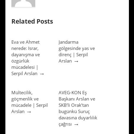
Related Posts
Eva ve Ahmet
Jandarma
nerede: Israr,
gölgesinde yas ve
dayanışma ve
direnç | Serpil
→
özgürlük
Arslan
mücadelesi |
→
Serpil Arslan
Mültecilik,
AVEG-KON Eş
göçmenlik ve
Başkanı Arslan ve
mücadele | Serpil
SKB’li Orak’tan
→
Arslan
bugünkü Suruç
davasına duyarlılık
→
çağrısı