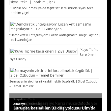
CHP’nin bölünmesi ya da faşist şeflik rejiminde siyasi tekel |
İbrahim Çiçek
“Demokratik Entegrasyon” Lozan Antlaşması’nı meşrulaştırır |
Halil Gündoğan
‘Kuyu Tipi’ne
karşı öneri |
Ziya Ulusoy
Sermayenin zircirlerini kırabilmektir özgürlük | Sibel Özbudun
– Temel Demirer
,
Sosyalizm
Tarih
Sömürgeci oligarşiye karşı mücadelede yer
,
,
,
Sosyalizm
Sosyalizm
Güncel
Makaleler
Sosyalizm
Makaleler
Makaleler
Almanya
Yazarlar
Seçtiklerimiz
Yazarlar
En çok okunanlar
Ateş Turan uğurlandı
Doğan Baş Hamburg’da toprağa verildi
Figen Yüksekdağ’dan LFI’ye dayanışma
Hafıza Köprüsü: İşte geldik gidiyoruz, şen
Namık Berktay, Muğla’da hayatını
Son ve en uzun Kürt ayaklanması yenildi
alan Ahmet Telli, Cigerxwîn yazısı
Ne CHP’ye ne de YENİ’sine… | Hüseyin
Suruç’ta katledilen 33 düş yolcusu Ulm’da
Makaleler