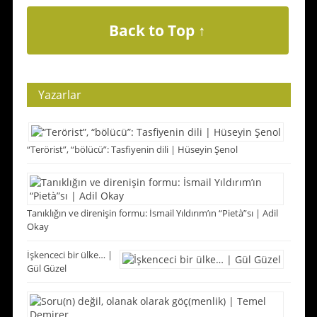
Back to Top ↑
Yazarlar
“Terörist”, “bölücü”: Tasfiyenin dili | Hüseyin Şenol
Tanıklığın ve direnişin formu: İsmail Yıldırım’ın “Pietà”sı | Adil
Okay
İşkenceci bir ülke… |
Gül Güzel