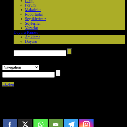
Çizgi
Forum
Makaleler
Röportajlar
Seçtiklerimiz
Söyleşiler
Yazarlar
Duyuru Panosu
Açıklama
Duyuru
Arama yap →
Ekoloji
Published on
Temmuz 6th, 2026
0
Aşırı sıcaklar yılda 500 bin can alıyor