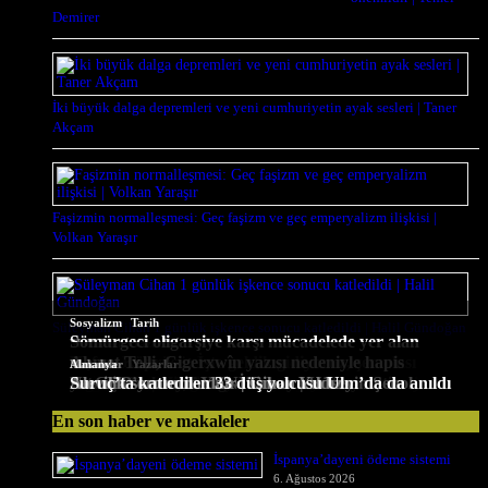
Demirer
İki büyük dalga depremleri ve yeni cumhuriyetin ayak sesleri | Taner
Akçam
Faşizmin normalleşmesi: Geç faşizm ve geç emperyalizm ilişkisi |
Volkan Yaraşır
,
Sosyalizm
Tarih
Süleyman Cihan 1 günlük işkence sonucu katledildi | Halil Gündoğan
Sömürgeci oligarşiye karşı mücadelede yer alan
,
Tarih
Makaleler
Yazarlar
89 yıl sonra Seyit Rıza ve arkadaşlarının idam
Hafıza Köprüsü: İşte geldik gidiyoruz, şen olası
Ahmet Telli, Cigerxwîn yazısı nedeniyle hapis
,
Sosyalizm
Sosyalizm
Güncel
Sosyalizm
Makaleler
Makaleler
Almanya
Yazarlar
En çok okunanlar
Ateş Turan uğurlandı
fotoğrafları ortaya çıktı
Doğan Baş Hamburg’da toprağa verildi
Figen Yüksekdağ’dan LFI’ye dayanışma mesajı
Karadeniz | Hilmi Toy
Namık Berktay, Muğla’da hayatını kaybetti
yatmıştı
Ne CHP’ye ne de YENİ’sine… | Hüseyin Şenol
Alevilik sorununa dair | Cihan Yıldız
Suruç’ta katledilen 33 düş yolcusu Ulm’da da anıldı
En son haber ve makaleler
İspanya’dayeni ödeme sistemi
6. Ağustos 2026