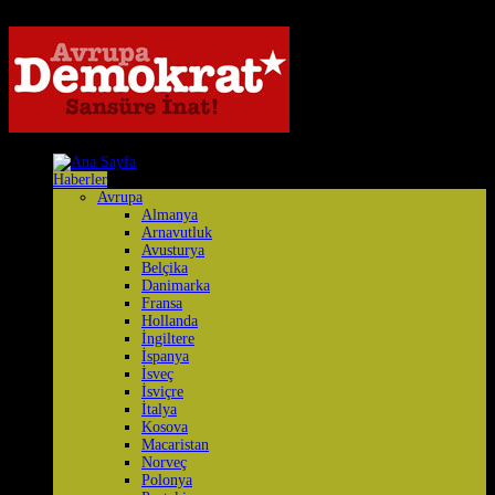
Haberler
Avrupa
Almanya
Arnavutluk
Avusturya
Belçika
Danimarka
Fransa
Hollanda
İngiltere
İspanya
İsveç
İsviçre
İtalya
Kosova
Macaristan
Norveç
Polonya