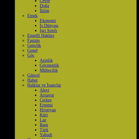
Çevre
Doğa
İklim
Emek
Ekonomi
İş Dünyası
İşçi Sınıfı
Engelli Hakları
Faşizm
Gençlik
Genel
Göç
Azınlık
Göçmenlik
Mültecilik
Güncel
Haber
Halklar ve İnançlar
Alevi
Arnavut
Çerkes
Ermeni
Hristiyan
Kürt
Laz
Rum
Türk
Yahudi