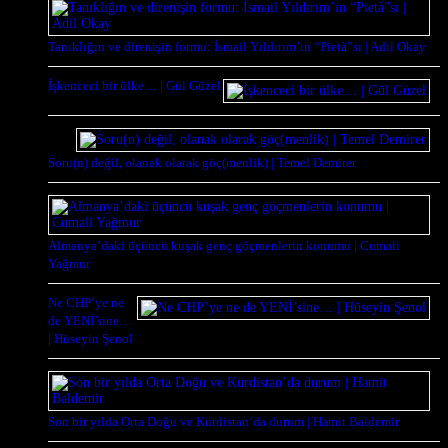
Tanıklığın ve direnişin formu: İsmail Yıldırım’ın “Pietà”sı | Adil Okay
İşkenceci bir ülke… | Gül Güzel
Soru(n) değil, olanak olarak göç(menlik) | Temel Demirer
Almanya’daki üçüncü kuşak genç göçmenlerin konumu | Cumali
Yağmur
Ne CHP’ye ne
de YENİ’sine…
| Hüseyin Şenol
Son bir yılda Orta Doğu ve Kürdistan’da durum | Hamit Baldemir