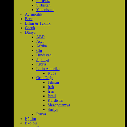
Portekiz
Sırbistan
Yunanistan
Ayrımcılık
Barış
Bilim & Teknik
Çocuk
Dünya
ABD
Asya
Afrika
Çin
Hindistan
Japonya
Kıbrıs
Latin Amerika
Küba
Orta Doğu
Filistin
Irak
İran
İsrail
Kürdistan
Mezopotamya
Suriye
Rusya
Eğitim
Ekoloji