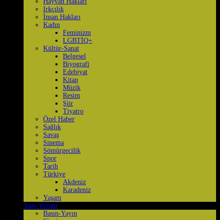
Hayvan Hakları
Irkçılık
İnsan Hakları
Kadın
Feminizm
LGBTİQ+
Kültür-Sanat
Belgesel
Biyografi
Edebiyat
Kitap
Müzik
Resim
Şiir
Tiyatro
Özel Haber
Sağlık
Savaş
Sinema
Sömürgecilik
Spor
Tarih
Türkiye
Akdeniz
Karadeniz
Yaşam
Yazı-Yorum
Basın-Yayın