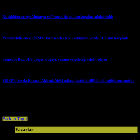
Kuraklığın arttığı Almanya ve Fransa’da su kısıtlamaları sıkılaştırıldı
→
Yenilenebilir enerji 2024’te küresel elektrik üretiminin yüzde 31,7’sini karşıladı
→
Sümeyye Boz: JES projesi doğayı, yaşamı ve geleceği tehdit ediyor
→
EMEP’li Sevda Karaca: Akdeniz’deki mikroplastik kirliliği halk sağlığı sorunudur
→
Comments are closed.
Back to Top ↑
Yazarlar