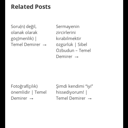
Related Posts
Soru(n) değil,
Sermayenin
olanak olarak
zircirlerini
göç(menlik) |
kırabilmektir
→
Temel Demirer
özgürlük | Sibel
Özbudun – Temel
→
Demirer
Fotoğraf(çılık)
Şimdi kendimi “iyi”
önemlidir | Temel
hissediyorum! |
→
→
Demirer
Temel Demirer