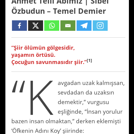
Ahmet Telli Abimiz | Sibel
Özbudun – Temel Demier
“Şiir ölümün gölgesidir,
yaşamın örtüsü.
[1]
Çocuğun savunmasıdır şiir.”
“K
avgadan uzak kalmışsan,
sevdadan da uzaksın
demektir,” vurgusu
eşliğinde, “İnsan yorulur
bazen insan olmaktan,” derken eklemişti
‘Öfkenin Adını Koy’ şiirinde: