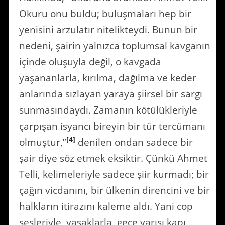
Okuru onu buldu; buluşmaları hep bir
yenisini arzulatır nitelikteydi. Bunun bir
nedeni, şairin yalnızca toplumsal kavganın
içinde oluşuyla değil, o kavgada
yaşananlarla, kırılma, dağılma ve keder
anlarında sızlayan yaraya şiirsel bir sargı
sunmasındaydı. Zamanın kötülükleriyle
çarpışan isyancı bireyin bir tür tercümanı
[4]
olmuştur,”
denilen ondan sadece bir
şair diye söz etmek eksiktir. Çünkü Ahmet
Telli, kelimeleriyle sadece şiir kurmadı; bir
çağın vicdanını, bir ülkenin direncini ve bir
halkların itirazını kaleme aldı. Yani cop
sesleriyle, yasaklarla, gece yarısı kapı