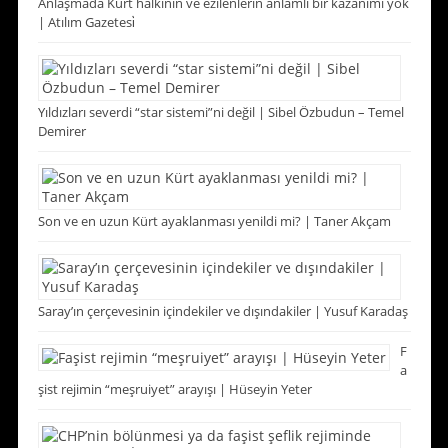
Anlaşmada Kürt halkının ve ezilenlerin anlamlı bir kazanımı yok
| Atılım Gazetesi̇
Yıldızları severdi “star sistemi”ni değil | Sibel Özbudun – Temel
Demirer
Son ve en uzun Kürt ayaklanması yenildi mi? | Taner Akçam
Saray’ın çerçevesinin içindekiler ve dışındakiler | Yusuf Karadaş
F
a
şist rejimin “meşruiyet” arayışı | Hüseyin Yeter