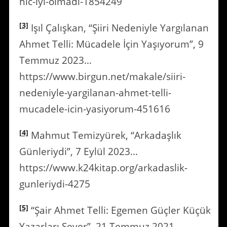
hic-iyi-olmadi-1854249
[3]
Işıl Çalışkan, “Şiiri Nedeniyle Yargılanan
Ahmet Telli: Mücadele İçin Yaşıyorum”, 9
Temmuz 2023…
https://www.birgun.net/makale/siiri-
nedeniyle-yargilanan-ahmet-telli-
mucadele-icin-yasiyorum-451616
[4]
Mahmut Temizyürek, “Arkadaşlık
Günleriydi”, 7 Eylül 2023…
https://www.k24kitap.org/arkadaslik-
gunleriydi-4275
[5]
“Şair Ahmet Telli: Egemen Güçler Küçük
Yazarları Sever”, 21 Temmuz 2021…