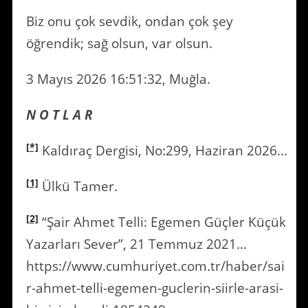
Biz onu çok sevdik, ondan çok şey
öğrendik; sağ olsun, var olsun.
3 Mayıs 2026 16:51:32, Muğla.
N O T L A R
[*]
Kaldıraç Dergisi, No:299, Haziran 2026…
[1]
Ülkü Tamer.
[2]
“Şair Ahmet Telli: Egemen Güçler Küçük
Yazarları Sever”, 21 Temmuz 2021…
https://www.cumhuriyet.com.tr/haber/sai
r-ahmet-telli-egemen-guclerin-siirle-arasi-