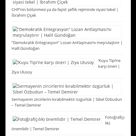
CHP’nin bölünmesi ya da faşist şeflik rejiminde siyasi tekel |
İbrahim Çiçek
“Demokratik Entegrasyon” Lozan Antlaşması’nı meşrulaştırır |
Halil Gündoğan
‘Kuyu Tipi’ne
karşı öneri |
Ziya Ulusoy
Sermayenin zircirlerini kırabilmektir özgürlük | Sibel Özbudun
– Temel Demirer
Fotoğraf(çı
lık)
önemlidir | Temel Demirer