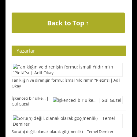
Back to Top ↑
Yazarlar
Tanıklığın ve direnişin formu: İsmail Yıldırım’ın “Pietà”sı | Adil
Okay
İşkenceci bir ülke… |
Gül Güzel
Soru(n) değil, olanak olarak göç(menlik) | Temel Demirer