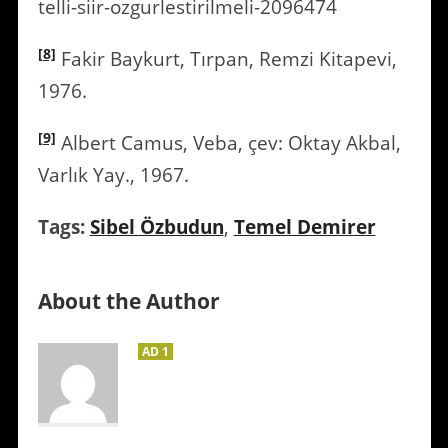
telli-siir-ozgurlestirilmeli-2096474
[8]
Fakir Baykurt, Tırpan, Remzi Kitapevi,
1976.
[9]
Albert Camus, Veba, çev: Oktay Akbal,
Varlık Yay., 1967.
Tags:
Sibel Özbudun
,
Temel Demirer
About the Author
AD 1