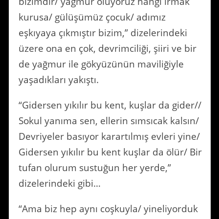
bizimdir/ yağmur oluyoruz hangi ırmak
kurusa/ gülüşümüz çocuk/ adımız
eşkıyaya çıkmıştır bizim,” dizelerindeki
üzere ona en çok, devrimciliği, şiiri ve bir
de yağmur ile gökyüzünün maviliğiyle
yaşadıkları yakıştı.
“Gidersen yıkılır bu kent, kuşlar da gider//
Sokul yanıma sen, ellerin sımsıcak kalsın/
Devriyeler basıyor karartılmış evleri yine/
Gidersen yıkılır bu kent kuşlar da ölür/ Bir
tufan olurum sustuğun her yerde,”
dizelerindeki gibi…
“Ama biz hep aynı coşkuyla/ yineliyorduk