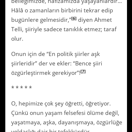
belleğimizde, hafızamızda yaşayanlardır…
Hâlâ o zamanların birbirini tekrar edip
[6]
bugünlere gelmesidir,”
diyen Ahmet
Telli, şiiriyle sadece tanıklık etmez; taraf
olur.
Onun için de “En politik şiirler aşk
şiirleridir” der ve ekler: “Bence şiiri
[7]
özgürleştirmek gerekiyor”!
* * * * *
O, hepimize çok şey öğretti, öğretiyor.
Çünkü onun yaşam felsefesi ölüme değil,
yaşatmaya, aşka, dayanışmaya, özgürlüğe
yoldaşlığı dair bir tefekkürdür.