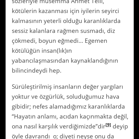
sözleriyle müsemma Ahmet Telli,
kötülerin kazanması için iyilerin seyirci
kalmasının yeterli olduğu karanlıklarda
sessiz kalanlara rağmen susmadı, diz
çökmedi, boyun eğmedi… Egemen
kötülüğün insan(lık)ın
yabancılaşmasından kaynaklandığının
bilincindeydi hep.
Sürüleştirilmiş insanların değer yargıları
yoktur ve özgürlük, soluduğumuz hava
gibidir; nefes alamadığımız karanlıklarda
“Hayatın anlamı, acıdan kaçınmakta değil,
[9]
ona nasıl karşılık verdiğimizde”dir
deyip
öyle davrandı o; diyeti neyse onu da