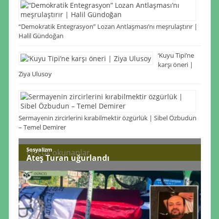
“Demokratik Entegrasyon” Lozan Antlaşması’nı meşrulaştırır |
Halil Gündoğan
‘Kuyu Tipi’ne
karşı öneri |
Ziya Ulusoy
Sermayenin zircirlerini kırabilmektir özgürlük | Sibel Özbudun
– Temel Demirer
Sosyalizm
En çok okunanlar
Ateş Turan uğurlandı