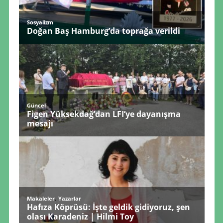
Sosyalizm
Doğan Baş Hamburg’da toprağa verildi
Güncel
Figen Yüksekdağ’dan LFI’ye dayanışma
mesajı
,
Makaleler
Yazarlar
Hafıza Köprüsü: İşte geldik gidiyoruz, şen
olası Karadeniz | Hilmi Toy