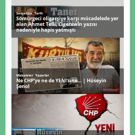
,
Sosyalizm
Tarih
Sömürgeci oligarşiye karşı mücadelede yer
alan Ahmet Telli, Cigerxwîn yazısı
nedeniyle hapis yatmıştı
,
Makaleler
Yazarlar
Ne CHP’ye ne de YENİ’sine… | Hüseyin
Şenol