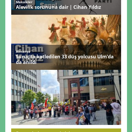
Makaleler
Alevilik sorununa dair | Cihan Yıldız
Almanya
Suruç’ta katledilen 33 düş yolcusu Ulm’da
da anıldı