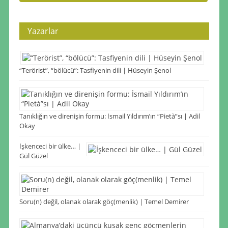
Yazarlar
“Terörist”, “bölücü”: Tasfiyenin dili | Hüseyin Şenol
Tanıklığın ve direnişin formu: İsmail Yıldırım’ın “Pietà”sı | Adil
Okay
İşkenceci bir ülke… |
Gül Güzel
Soru(n) değil, olanak olarak göç(menlik) | Temel Demirer