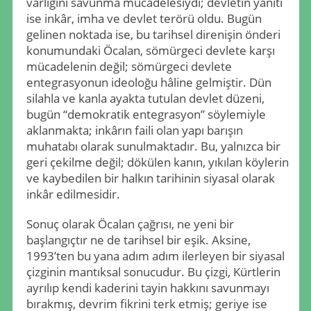
varlığını savunma mücadelesiydi; devletin yanıtı
ise inkâr, imha ve devlet terörü oldu. Bugün
gelinen noktada ise, bu tarihsel direnişin önderi
konumundaki Öcalan, sömürgeci devlete karşı
mücadelenin değil; sömürgeci devlete
entegrasyonun ideoloğu hâline gelmiştir. Dün
silahla ve kanla ayakta tutulan devlet düzeni,
bugün “demokratik entegrasyon” söylemiyle
aklanmakta; inkârın faili olan yapı barışın
muhatabı olarak sunulmaktadır. Bu, yalnızca bir
geri çekilme değil; dökülen kanın, yıkılan köylerin
ve kaybedilen bir halkın tarihinin siyasal olarak
inkâr edilmesidir.
Sonuç olarak Öcalan çağrısı, ne yeni bir
başlangıçtır ne de tarihsel bir eşik. Aksine,
1993’ten bu yana adım adım ilerleyen bir siyasal
çizginin mantıksal sonucudur. Bu çizgi, Kürtlerin
ayrılıp kendi kaderini tayin hakkını savunmayı
bırakmış, devrim fikrini terk etmiş; geriye ise