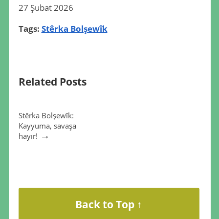
27 Şubat 2026
Tags:
Stêrka Bolşewîk
Related Posts
Stêrka Bolşewîk:
Kayyuma, savaşa
→
hayır!
Back to Top ↑