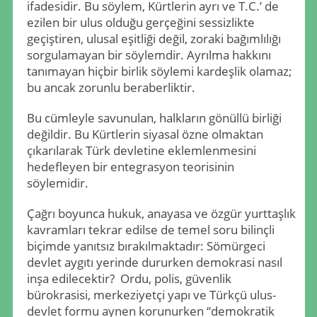
ifadesidir. Bu söylem, Kürtlerin ayrı ve T.C.’ de
ezilen bir ulus olduğu gerçeğini sessizlikte
geçiştiren, ulusal eşitliği değil, zoraki bağımlılığı
sorgulamayan bir söylemdir. Ayrılma hakkını
tanımayan hiçbir birlik söylemi kardeşlik olamaz;
bu ancak zorunlu beraberliktir.
Bu cümleyle savunulan, halkların gönüllü birliği
değildir. Bu Kürtlerin siyasal özne olmaktan
çıkarılarak Türk devletine eklemlenmesini
hedefleyen bir entegrasyon teorisinin
söylemidir.
Çağrı boyunca hukuk, anayasa ve özgür yurttaşlık
kavramları tekrar edilse de temel soru bilinçli
biçimde yanıtsız bırakılmaktadır: Sömürgeci
devlet aygıtı yerinde dururken demokrasi nasıl
inşa edilecektir? Ordu, polis, güvenlik
bürokrasisi, merkeziyetçi yapı ve Türkçü ulus-
devlet formu aynen korunurken “demokratik