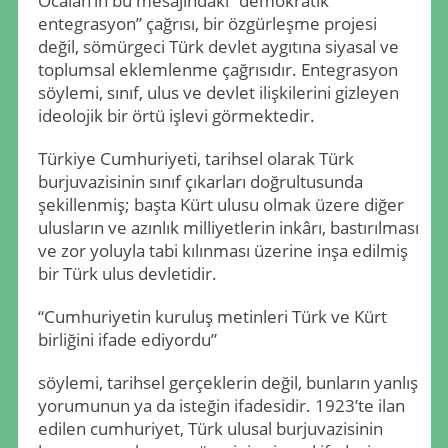
Öcalan’ın bu mesajındaki “demokratik
entegrasyon” çağrısı, bir özgürleşme projesi
değil, sömürgeci Türk devlet aygıtına siyasal ve
toplumsal eklemlenme çağrısıdır. Entegrasyon
söylemi, sınıf, ulus ve devlet ilişkilerini gizleyen
ideolojik bir örtü işlevi görmektedir.
Türkiye Cumhuriyeti, tarihsel olarak Türk
burjuvazisinin sınıf çıkarları doğrultusunda
şekillenmiş; başta Kürt ulusu olmak üzere diğer
ulusların ve azınlık milliyetlerin inkârı, bastırılması
ve zor yoluyla tabi kılınması üzerine inşa edilmiş
bir Türk ulus devletidir.
“Cumhuriyetin kuruluş metinleri Türk ve Kürt
birliğini ifade ediyordu”
söylemi, tarihsel gerçeklerin değil, bunların yanlış
yorumunun ya da isteğin ifadesidir. 1923’te ilan
edilen cumhuriyet, Türk ulusal burjuvazisinin