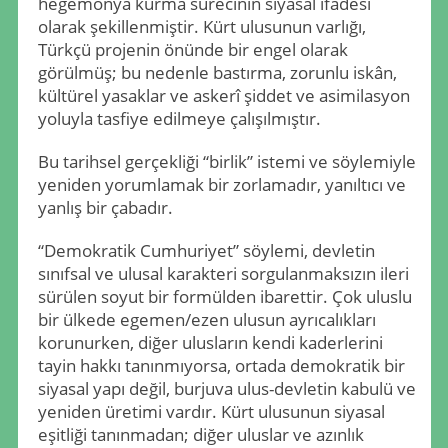
hegemonya kurma sürecinin siyasal ifadesi
olarak şekillenmiştir. Kürt ulusunun varlığı,
Türkçü projenin önünde bir engel olarak
görülmüş; bu nedenle bastırma, zorunlu iskân,
kültürel yasaklar ve askerî şiddet ve asimilasyon
yoluyla tasfiye edilmeye çalışılmıştır.
Bu tarihsel gerçekliği “birlik” istemi ve söylemiyle
yeniden yorumlamak bir zorlamadır, yanıltıcı ve
yanlış bir çabadır.
“Demokratik Cumhuriyet” söylemi, devletin
sınıfsal ve ulusal karakteri sorgulanmaksızın ileri
sürülen soyut bir formülden ibarettir. Çok uluslu
bir ülkede egemen/ezen ulusun ayrıcalıkları
korunurken, diğer ulusların kendi kaderlerini
tayin hakkı tanınmıyorsa, ortada demokratik bir
siyasal yapı değil, burjuva ulus-devletin kabulü ve
yeniden üretimi vardır. Kürt ulusunun siyasal
eşitliği tanınmadan; diğer uluslar ve azınlık