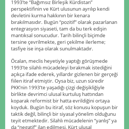
1993’te “Bağımsız Birleşik Kürdistan”
perspektifinin ve Kürt ulusunun ayrılıp kendi
devletini kurma hakkının bir kenara
bırakılmasıdır. Bugün “pozitif” olarak pazarlanan
entegrasyon siyaseti, tam da bu terk edişin
mantıksal sonucudur. Tarih bilinçli biçimde
tersine çevrilmekte, geri çekilme ilerleme;
tasfiye ise inşa olarak sunulmaktadır.
Öcalan, meclis heyetiyle yaptığı görüşmede
1993’te silahlı mücadeleyi bırakmak istediğini
açıkça ifade ederek, yıllardır gizlenen bir gerçeği
fiilen itiraf etmiştir. Oysa biz, uzun süredir
PKK’nin 1993’te yaşadığı çizgi değişikliğiyle
birlikte devrimci ulusal kurtuluş hattından
koparak reformist bir hatta evrildiğini ortaya
koyduk. Bugün bu itiraf, söz konusu kopuşun bir
taktik değil, bilinçli bir siyasal yönelim olduğunu
teyit etmektedir. Silahlı mücadelenin “yanlış” ya
da “negatif” ilan edilmesi, Kürt ulusal