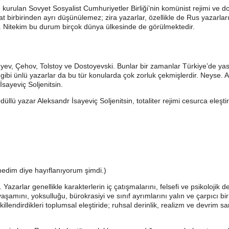
te kurulan Sovyet Sosyalist Cumhuriyetler Birliği’nin komünist rejimi ve
birbirinden ayrı düşünülemez; zira yazarlar, özellikle de Rus yazarları, 
r. Nitekim bu durum birçok dünya ülkesinde de görülmektedir.
yev, Çehov, Tolstoy ve Dostoyevski. Bunlar bir zamanlar Türkiye’de yas
bi ünlü yazarlar da bu tür konularda çok zorluk çekmişlerdir. Neyse. Adı
ayeviç Soljenitsin.
ü yazar Aleksandr İsayeviç Soljenitsin, totaliter rejimi cesurca eleştir
edim diye hayıflanıyorum şimdi.)
 Yazarlar genellikle karakterlerin iç çatışmalarını, felsefi ve psikolojik de
amını, yoksulluğu, bürokrasiyi ve sınıf ayrımlarını yalın ve çarpıcı bir ş
killendirdikleri toplumsal eleştiride; ruhsal derinlik, realizm ve devrim