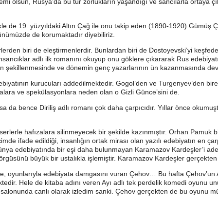
emi olsun, Rusya’da bu tür zorlukların yaşandığı ve sancılarla ortaya çık
kle de 19. yüzyıldaki Altın Çağ ile onu takip eden (1890-1920) Gümüş Ç
günümüzde de korumaktadır diyebiliriz.
lerden biri de eleştirmenlerdir. Bunlardan biri de Dostoyevski’yi keşfed
ancıklar adlı ilk romanını okuyup onu göklere çıkararak Rus edebiyatınd
tının şekillenmesinde ve dönemin genç yazarlarının ün kazanmasında deva
biyatının kurucuları addedilmektedir. Gogol’den ve Turgenyev’den birer
malara ve spekülasyonlara neden olan o Gizli Günce’sini de.
olsa da bence Diriliş adlı romanı çok daha çarpıcıdır. Yıllar önce okum
erle hafızalara silinmeyecek bir şekilde kazınmıştır. Orhan Pamuk bir 
içimde ifade edildiği, insanlığın ortak mirası olan yazılı edebiyatın en ça
dünya edebiyatında bir eşi daha bulunmayan Karamazov Kardeşler’i adeta
r örgüsünü büyük bir ustalıkla işlemiştir. Karamazov Kardeşler gerçekten 
 oyunlarıyla edebiyata damgasını vuran Çehov… Bu hafta Çehov’un Ay
dir. Hele de kitaba adını veren Ayı adlı tek perdelik komedi oyunu unut
iyatro salonunda canlı olarak izledim sanki. Çehov gerçekten de bu oyunu