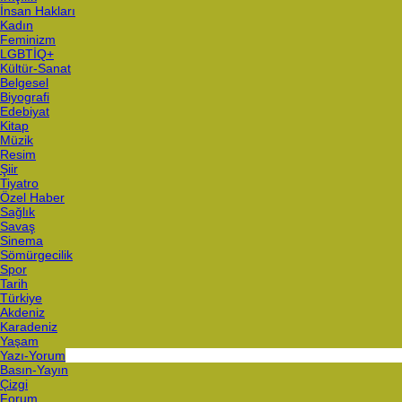
İnsan Hakları
Kadın
Feminizm
LGBTİQ+
Kültür-Sanat
Belgesel
Biyografi
Edebiyat
Kitap
Müzik
Resim
Şiir
Tiyatro
Özel Haber
Sağlık
Savaş
Sinema
Sömürgecilik
Spor
Tarih
Türkiye
Akdeniz
Karadeniz
Yaşam
Yazı-Yorum
Basın-Yayın
Çizgi
Forum