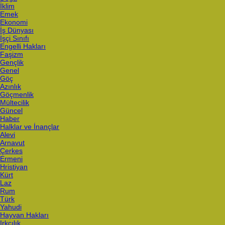
İklim
Emek
Ekonomi
İş Dünyası
İşçi Sınıfı
Engelli Hakları
Faşizm
Gençlik
Genel
Göç
Azınlık
Göçmenlik
Mültecilik
Güncel
Haber
Halklar ve İnançlar
Alevi
Arnavut
Çerkes
Ermeni
Hristiyan
Kürt
Laz
Rum
Türk
Yahudi
Hayvan Hakları
Irkçılık