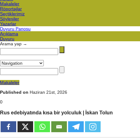
Makaleler
Röportajlar
Seçtiklerimiz
Söyleşiler
Yazarlar
Duyuru Panosu
Açıklama
Duyuru
Arama yap →
Makaleler
Published on
Haziran 21st, 2026
0
Rus edebiyatında kısa bir yolculuk | İskan Tolun