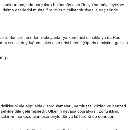
 doksanların başında parçalara bölünmüş olan Rusya’nın büyüleyici ve
daima eserlerini muhtelif rejimlerin çalkantılı siyasi süreçlerinde
aktı. Bunların eserlerini okuyanlar ya komünist olmakla ya da Rus
nı sık sık duyduğum, lakin eserlerini henüz (sipariş etmiştim, gecikti)
mişti:
rinliklerini ele alıp; ahlaki sorgulamaları, varoluşsal krizleri ve benzeri
ekilde dile getirmişlerdir. Ülkenin devasa coğrafyası, zorlu iklimi,
 sancılarını merkeze alan eserleriyle dünya kültürünü de derinden