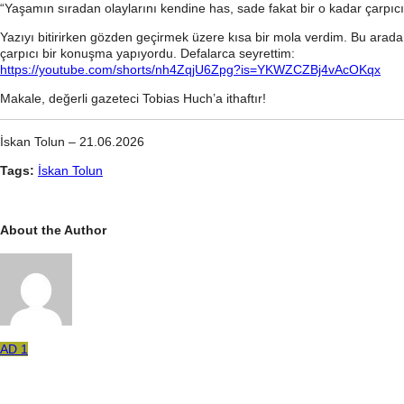
“Yaşamın sıradan olaylarını kendine has, sade fakat bir o kadar çarpıcı
Yazıyı bitirirken gözden geçirmek üzere kısa bir mola verdim. Bu arada 
çarpıcı bir konuşma yapıyordu. Defalarca seyrettim:
https://youtube.com/shorts/nh4ZqjU6Zpg?is=YKWZCZBj4vAcOKqx
Makale, değerli gazeteci Tobias Huch’a ithaftır!
İskan Tolun – 21.06.2026
Tags:
İskan Tolun
About the Author
AD 1