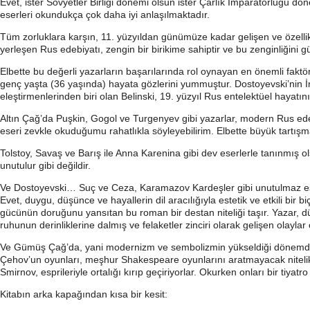
Evet, ister Sovyetler Birliği dönemi olsun ister Çarlık İmparatorluğu dön
eserleri okundukça çok daha iyi anlaşılmaktadır.
Tüm zorluklara karşın, 11. yüzyıldan günümüze kadar gelişen ve özelli
yerleşen Rus edebiyatı, zengin bir birikime sahiptir ve bu zenginliğini 
Elbette bu değerli yazarların başarılarında rol oynayan en önemli faktör
genç yaşta (36 yaşında) hayata gözlerini yummuştur. Dostoyevski’nin İns
eleştirmenlerinden biri olan Belinski, 19. yüzyıl Rus entelektüel haya
Altın Çağ’da Puşkin, Gogol ve Turgenyev gibi yazarlar, modern Rus ede
eseri zevkle okuduğumu rahatlıkla söyleyebilirim. Elbette büyük tartış
Tolstoy, Savaş ve Barış ile Anna Karenina gibi dev eserlerle tanınmış 
unutulur gibi değildir.
Ve Dostoyevski… Suç ve Ceza, Karamazov Kardeşler gibi unutulmaz eserl
Evet, duygu, düşünce ve hayallerin dil aracılığıyla estetik ve etkili bir b
gücünün doruğunu yansıtan bu roman bir destan niteliği taşır. Yazar, 
ruhunun derinliklerine dalmış ve felaketler zinciri olarak gelişen olayla
Ve Gümüş Çağ’da, yani modernizm ve sembolizmin yükseldiği dönemde,
Çehov’un oyunları, meşhur Shakespeare oyunlarını aratmayacak nitelikte
Smirnov, esprileriyle ortalığı kırıp geçiriyorlar. Okurken onları bir t
Kitabın arka kapağından kısa bir kesit: