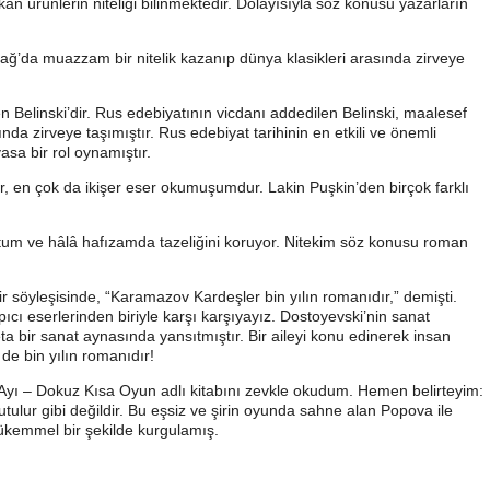
an ürünlerin niteliği bilinmektedir. Dolayısıyla söz konusu yazarların
ağ’da muazzam bir nitelik kazanıp dünya klasikleri arasında zirveye
en Belinski’dir. Rus edebiyatının vicdanı addedilen Belinski, maalesef
a zirveye taşımıştır. Rus edebiyat tarihinin en etkili ve önemli
sa bir rol oynamıştır.
, en çok da ikişer eser okumuşumdur. Lakin Puşkin’den birçok farklı
uştum ve hâlâ hafızamda tazeliğini koruyor. Nitekim söz konusu roman
söyleşisinde, “Karamazov Kardeşler bin yılın romanıdır,” demişti.
rpıcı eserlerinden biriyle karşı karşıyayız. Dostoyevski’nin sanat
 bir sanat aynasında yansıtmıştır. Bir aileyi konu edinerek insan
de bin yılın romanıdır!
ı – Dokuz Kısa Oyun adlı kitabını zevkle okudum. Hemen belirteyim:
ulur gibi değildir. Bu eşsiz ve şirin oyunda sahne alan Popova ile
 mükemmel bir şekilde kurgulamış.