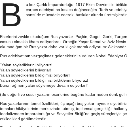
B
u kez Çarlık İmparatorluğu, 1917 Ekim Devrimi ile birlik
çarpıcı edebiyatına kısaca değineceğim. Tarih ve edebiyat 
sansürle mücadele ederek, baskılar altında üretmişlerdi
Eserlerini zevkle okuduğum Rus yazarlar: Puşkin, Gogol, Gorki, Turgen
casusu olmakla itham ediliyorlardı. Örneğin Yaşar Kemal ve Aziz Nesin gi
okumadığım bir Rus yazar daha var ki çok merak ediyorum: Aleksandr İs
Rus edebiyatının vazgeçilmez geleneklerini sürdüren Nobel Edebiyat Ödüll
“Yalan söylediklerini biliyoruz!
Yalan söylediklerini biliyorlar!
Yalan söylediklerini bildiğimizi biliyorlar!
Yalan söylediklerini bildiğimizi bildiklerini biliyoruz!
Buna rağmen yalan söylemeye devam ediyorlar!”
(Bu değerli ve cesur yazarın eserlerine bugüne kadar neden denk gelm
Rus yazarlarının temel özellikleri, üç aşağı beş yukarı aynıdır diyebiliriz.
temaları hikâyelerinin merkezinde tutmuş; toplumsal gerçekliği, halkın yaş
feodalizmden imparatorluğa ve Sovyetler Birliği’ne geçiş süreçleriyle şe
etkiledikleri görülmektedir.