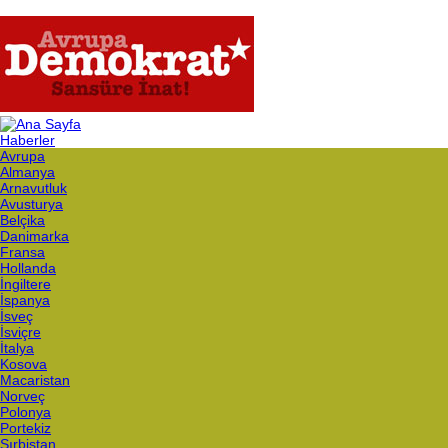
Haberler
Avrupa
Almanya
Arnavutluk
Avusturya
Belçika
Danimarka
Fransa
Hollanda
İngiltere
İspanya
İsveç
İsviçre
İtalya
Kosova
Macaristan
Norveç
Polonya
Portekiz
Sırbistan