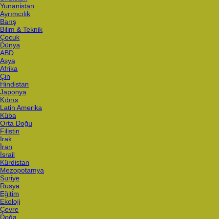
Yunanistan
Ayrımcılık
Barış
Bilim & Teknik
Çocuk
Dünya
ABD
Asya
Afrika
Çin
Hindistan
Japonya
Kıbrıs
Latin Amerika
Küba
Orta Doğu
Filistin
Irak
İran
İsrail
Kürdistan
Mezopotamya
Suriye
Rusya
Eğitim
Ekoloji
Çevre
Doğa