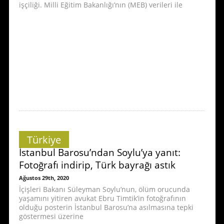
işçiliği. Milli Eğitim Bakanlığı’nın (MEB) verileri ile
Türkiye
İstanbul Barosu’ndan Soylu’ya yanıt:
Fotoğrafı indirip, Türk bayrağı astık
Ağustos 29th, 2020
İçişleri Bakanı Süleyman Soylu’nun, ölüm orucunda
yaşamını yitiren avukat Ebru Timtik’in fotoğrafının
olduğu posterin İstanbul Barosu’na asılmasına tepki
göstermesi üzerine