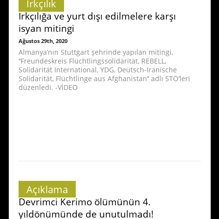
Irkçılık
Irkçılığa ve yurt dışı edilmelere karşı
isyan mitingi
Ağustos 29th, 2020
Almanya’nın Stuttgart şehrinde yapılan mitingi,
‘’Freundeskreis Flüchtlingssolidarität, REBELL,
Solidarität International, YDG, Deutsch-Iranische
Solidarität, Flüchtlinge aus Afghanistan‘‘ adlı STÖ’leri
düzenledi. -VİDEO
Açıklama
Devrimci Kerimo ölümünün 4.
yıldönümünde de unutulmadı!