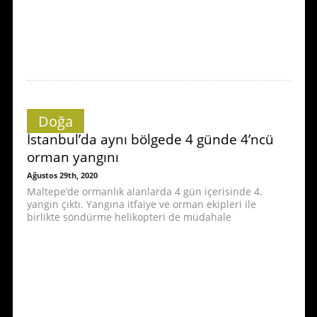
Doğa
İstanbul’da aynı bölgede 4 günde 4’ncü
orman yangını
Ağustos 29th, 2020
Maltepe’de ormanlık alanlarda 4 gün içerisinde 4.
yangın çıktı. Yangına itfaiye ve orman ekipleri ile
birlikte söndürme helikopteri de müdahale