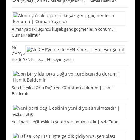
Soru(n) değil, olanak olarak göç(menlik) | Temel Demirer
Almanya’daki üçüncü kuşak genç göçmenlerin konumu |
Cumali Yağmur
Ne
CHP’ye
ne de YENİ’sine… | Hüseyin Şenol
Son bir yılda Orta Doğu ve Kürdistan’da durum | Hamit
Baldemir
Yeni parti değil, eskinin yeni diye sunulmasıdır | Aziz Tunç