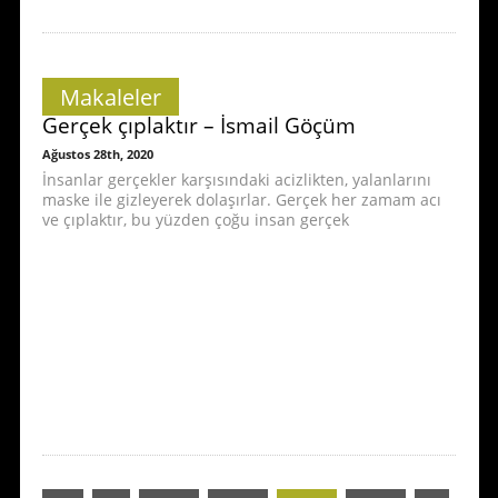
Makaleler
Gerçek çıplaktır – İsmail Göçüm
Ağustos 28th, 2020
İnsanlar gerçekler karşısındaki acizlikten, yalanlarını
maske ile gizleyerek dolaşırlar. Gerçek her zamam acı
ve çıplaktır, bu yüzden çoğu insan gerçek