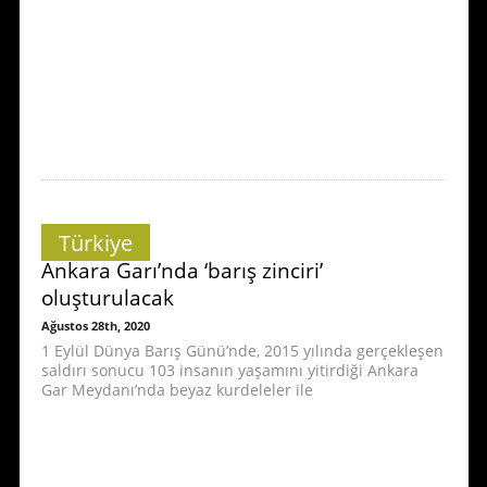
Türkiye
Ankara Garı’nda ‘barış zinciri’
oluşturulacak
Ağustos 28th, 2020
1 Eylül Dünya Barış Günü’nde, 2015 yılında gerçekleşen
saldırı sonucu 103 insanın yaşamını yitirdiği Ankara
Gar Meydanı’nda beyaz kurdeleler ile