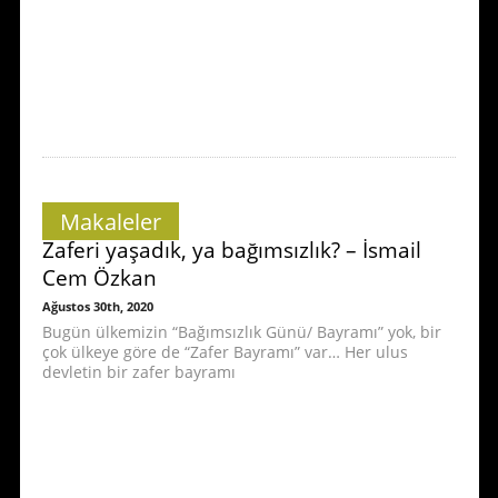
Makaleler
Zaferi yaşadık, ya bağımsızlık? – İsmail
Cem Özkan
Ağustos 30th, 2020
Bugün ülkemizin “Bağımsızlık Günü/ Bayramı” yok, bir
çok ülkeye göre de “Zafer Bayramı” var… Her ulus
devletin bir zafer bayramı