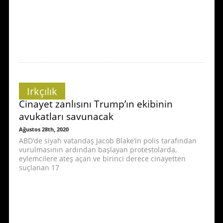
Irkçılık
Cinayet zanlısını Trump’ın ekibinin
avukatları savunacak
Ağustos 28th, 2020
ABD’de siyah vatandaş Jacob Blake’in polis tarafından
vurulmasının ardından başlayan protestolarda,
eylemcilere ateş açan ve birinci derece cinayetten
suçlanan 17