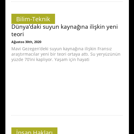
Bilim-Teknik
Dünya’daki suyun kaynağına ilişkin yeni
teori
Ağustos 30th, 2020
Mavi Gezegen’deki suyun kaynağına ilişkin Fransız
araştırmacılar yeni bir teori ortaya attı. Su yeryüzünün
yüzde 70’ini kaplıyor. Yaşam için hayati
İnsan Hakları