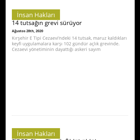
İnsan Hakları
14 tutsağın grevi sürüyor
Ağustos 28th, 2020
Kırşehir E Tipi Cezaevi’ndeki 14 tutsak, maruz kaldıkları
keyfi uygulamalara karşı 102 gündür açlık grevinde.
Cezaevi yönetiminin dayattığı askeri sayım
İnsan Hakları