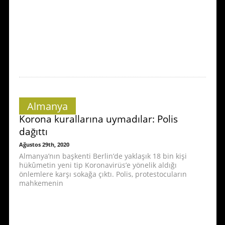
Almanya
Korona kurallarına uymadılar: Polis
dağıttı
Ağustos 29th, 2020
Almanya’nın başkenti Berlin’de yaklaşık 18 bin kişi
hükûmetin yeni tip Koronavirüs’e yönelik aldığı
önlemlere karşı sokağa çıktı. Polis, protestocuların
mahkemenin