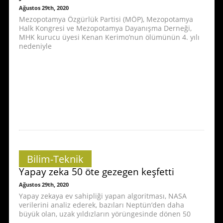
Ağustos 29th, 2020
Mezopotamya Özgürlük Partisi (MÖP), Mezopotamya
Halk Kongresi ve Mezopotamya Dayanışma Derneği,
MHK kurucu üyesi Kenan Kerimo’nun ölümünün 4. yılı
nedeniyle
Bilim-Teknik
Yapay zeka 50 öte gezegen keşfetti
Ağustos 29th, 2020
Yapay zekaya ev sahipliği yapan algoritması, NASA
verilerini analiz ederek, bazıları Neptün’den daha
büyük olan, uzak yıldızların yörüngesinde dönen 50