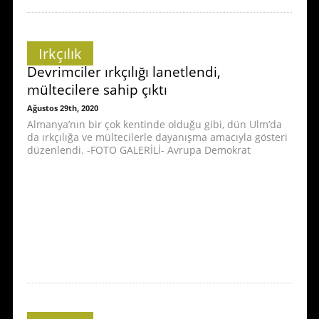
Irkçılık
Devrimciler ırkçılığı lanetlendi,
mültecilere sahip çıktı
Ağustos 29th, 2020
Almanya’nın bir çok kentinde olduğu gibi, dün Ulm’da
da ırkçılığa ve mültecilerle dayanışma amacıyla gösteri
düzenlendi. -FOTO GALERİLİ- Avrupa Demokrat