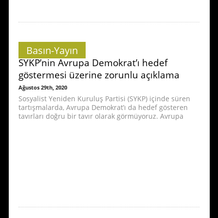
Basın-Yayın
SYKP’nin Avrupa Demokrat’ı hedef
göstermesi üzerine zorunlu açıklama
Ağustos 29th, 2020
Sosyalist Yeniden Kuruluş Partisi (SYKP) içinde süren
tartışmalarda, Avrupa Demokrat’ı da hedef gösteren
tavırları doğru bir tavır olarak görmüyoruz. Avrupa