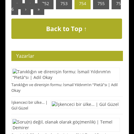
«
‹
752
753
754
755
75
6
›
»
Back to Top ↑
Yazarlar
Tanıklığın ve direnişin formu: İsmail Yıldırım’ın “Pietà”sı | Adil
Okay
İşkenceci bir ülke… |
Gül Güzel