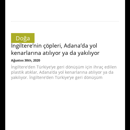
Doğa
İngiltere’nin çöpleri, Adana’da yol
kenarlarına atılıyor ya da yakılıyor
Ağustos 30th, 2020
İngiltere’den Türkiye’ye geri dönüşüm için ihraç edilen
plastik atıklar, Adana’da yol kenarlarına atılıyor ya da
yakılıyor. İngiltere’den Türkiye’ye geri dönüşüm