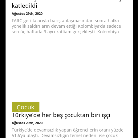
katledildi
Ağustos 29th, 2020
FARC gerillalarıyla barış anlaşmasından sonra halka
yönelik saldırıların devam ettiği Kolombiya’da sadece
son üç haftada 9 ayrı katliam gerçekleşti. Kolombiya
Çocuk
Türkiye’de her beş çocuktan biri işçi
Ağustos 29th, 2020
Türkiye’de devamsızlık yapan öğrencilerin oranı yüzde
51,6’ya ulaştı. Devamsızlığın temel nedeni ise çocuk