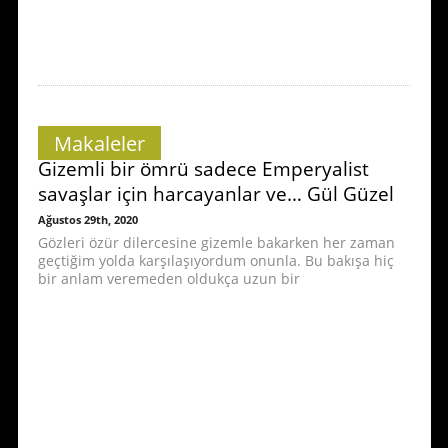
Makaleler
Gizemli bir ömrü sadece Emperyalist
savaşlar için harcayanlar ve… Gül Güzel
Ağustos 29th, 2020
Gözleri özür dilercesine gizemle bakarken her zaman
geçtiğim yolda karşılaşıyordum onunla. Bu bakışa hiç
bir anlam veremeden oldukça uzun bir