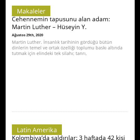
Makaleler
Cehennemin tapusunu alan adam:
Martin Luther – Hüseyin Y.
Ağustos 29th, 2020
Martin Luther. İnsanlık tarihinin gördüğü bütün
dinlerin temel ve ortak özelliği toplumu baskı altında
tutmak için elindeki tek silahı; tanrı,
Latin Amerika
Kolombiya’da saldırılar: 3 haftada 42 kişi