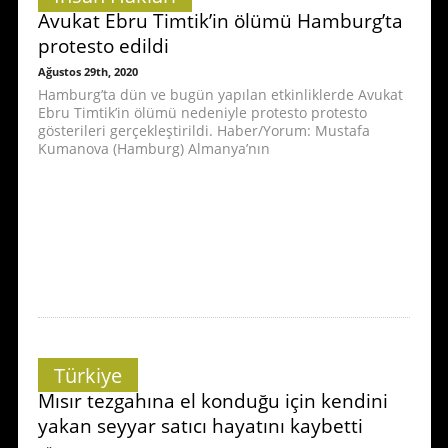
Avukat Ebru Timtik’in ölümü Hamburg’ta
protesto edildi
Ağustos 29th, 2020
Hamburg’ta dün ve bugün yapılan etkinliklerde Avukat
Ebru Timtik’in ölümü nedeniyle protesto protesto
gösterileri gerçekleştirildi. Haber/Yorum: Mustafa
Kumanova (Hamburg) Almanya’nın
Türkiye
Mısır tezgahına el konduğu için kendini
yakan seyyar satıcı hayatını kaybetti