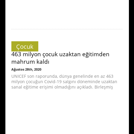
Çocuk
463 milyon çocuk uzaktan eğitimden
mahrum kaldı
Ağustos 28th, 2020
UNICEF son raporunda, dünya genelinde en az 463
milyon çocuğun Covid-19 salgını döneminde uzaktan
sanal eğitime erişimi olmadığını açıkladı. Birleşmiş