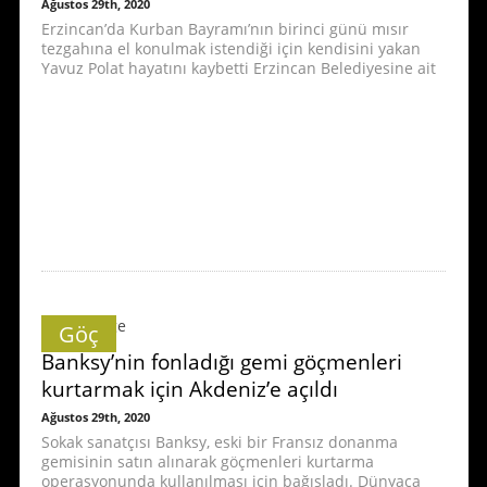
Ağustos 29th, 2020
Erzincan’da Kurban Bayramı’nın birinci günü mısır
tezgahına el konulmak istendiği için kendisini yakan
Yavuz Polat hayatını kaybetti Erzincan Belediyesine ait
Göç
Banksy’nin fonladığı gemi göçmenleri
kurtarmak için Akdeniz’e açıldı
Ağustos 29th, 2020
Sokak sanatçısı Banksy, eski bir Fransız donanma
gemisinin satın alınarak göçmenleri kurtarma
operasyonunda kullanılması için bağışladı. Dünyaca