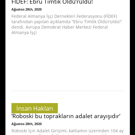
FİDEF: Ebru Timtik Öldü’rüldü!
Ağustos 28th, 2020
Federal Almanya İşçi Dernekleri Federasyonu (FİDEF)
tarafından yapılan açıklamda “Ebru Timtik Öldü’rüldü!”
dendi. Avrupa Demokrat Haber Merkezi Federal
Almanya İşçi
İnsan Hakları
‘Roboski bu toprakların adalet arayışıdır’
Ağustos 28th, 2020
Roboski İçin Adalet Girişimi, katliamın üzerinden 104 ay