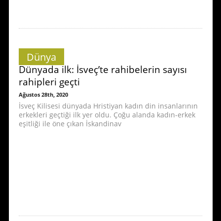
Dünya
Dünyada ilk: İsveç’te rahibelerin sayısı
rahipleri geçti
Ağustos 28th, 2020
İsveç Kilisesi dünyada Hristiyan kadın din insanlarının
erkekleri geçtiği ilk yer oldu. Çoğu alanda kadın-erkek
eşitliği ile öne çıkan İskandinav