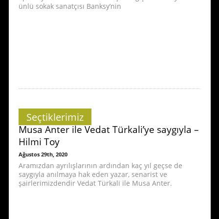
ünlü sokak sanatçısı Banksy’nin
Seçtiklerimiz
Musa Anter ile Vedat Türkali’ye saygıyla –
Hilmi Toy
Ağustos 29th, 2020
Aramızdan ayrılışlarının ardından kaç yıl geçse de
saygıyla anılmaya hak eden yazar, senarist ve
şairlerimizdendir Vedat Türkali ile Musa Anter.