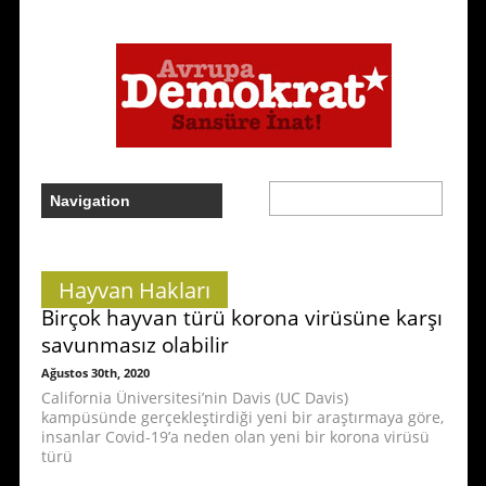
Hayvan Hakları
Birçok hayvan türü korona virüsüne karşı
savunmasız olabilir
Ağustos 30th, 2020
California Üniversitesi’nin Davis (UC Davis)
kampüsünde gerçekleştirdiği yeni bir araştırmaya göre,
insanlar Covid-19’a neden olan yeni bir korona virüsü
türü