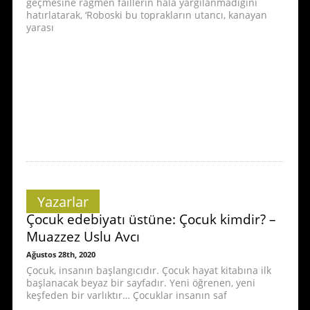
geçmesine rağmen faillerin hala yargılanmadığını
hatırlatarak, ‘Roboski bu toprakların utancı, kanayan
yarası
Yazarlar
Çocuk edebiyatı üstüne: Çocuk kimdir? –
Muazzez Uslu Avcı
Ağustos 28th, 2020
Çocuk, insanın başlangıcıdır. Çocuk hayat kitabına ilk
başlanacak beyaz bir sayfadır. Yeni öğrenen, yeni
keşfeden bir varlıktır… Çocuklar insanın saf