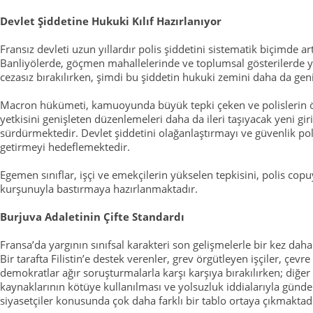
Devlet Şiddetine Hukuki Kılıf Hazırlanıyor
Fransız devleti uzun yıllardır polis şiddetini sistematik biçimde ar
Banliyölerde, göçmen mahallelerinde ve toplumsal gösterilerde ya
cezasız bırakılırken, şimdi bu şiddetin hukuki zemini daha da gen
Macron hükümeti, kamuoyunda büyük tepki çeken ve polislerin 
yetkisini genişleten düzenlemeleri daha da ileri taşıyacak yeni gir
sürdürmektedir. Devlet şiddetini olağanlaştırmayı ve güvenlik polit
getirmeyi hedeflemektedir.
Egemen sınıflar, işçi ve emekçilerin yükselen tepkisini, polis copu
kurşunuyla bastırmaya hazırlanmaktadır.
Burjuva Adaletinin Çifte Standardı
Fransa’da yargının sınıfsal karakteri son gelişmelerle bir kez daha
Bir tarafta Filistin’e destek verenler, grev örgütleyen işçiler, çevre
demokratlar ağır soruşturmalarla karşı karşıya bırakılırken; diğer
kaynaklarının kötüye kullanılması ve yolsuzluk iddialarıyla günde
siyasetçiler konusunda çok daha farklı bir tablo ortaya çıkmaktadı