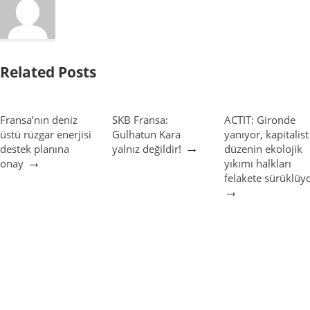
Related Posts
Fransa’nın deniz
SKB Fransa:
ACTIT: Gironde
üstü rüzgar enerjisi
Gulhatun Kara
yanıyor, kapitalist
→
destek planına
yalnız değildir!
düzenin ekolojik
→
onay
yıkımı halkları
felakete sürüklüy
→