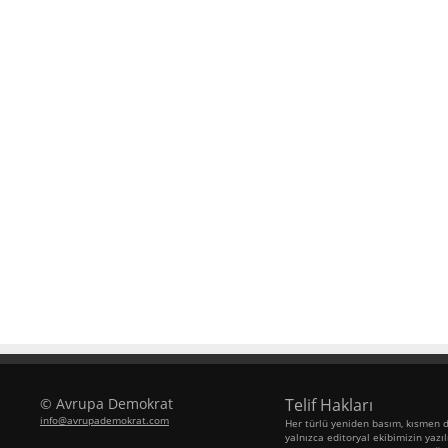
© Avrupa Demokrat
Telif Hakları
info@avrupademokrat.com
Her türlü yeniden basım, kısmen d
yalnızca editoryal ekibimizin yazılı