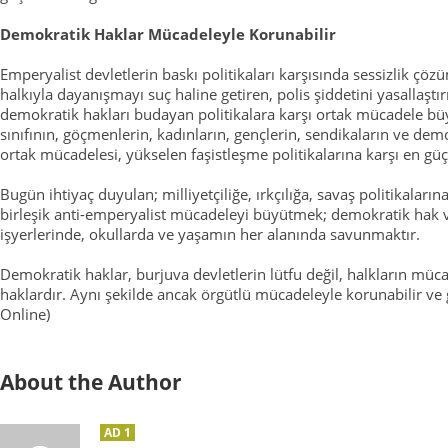
Demokratik Haklar Mücadeleyle Korunabilir
Emperyalist devletlerin baskı politikaları karşısında sessizlik çözüm
halkıyla dayanışmayı suç haline getiren, polis şiddetini yasallaşt
demokratik hakları budayan politikalara karşı ortak mücadele büy
sınıfının, göçmenlerin, kadınların, gençlerin, sendikaların ve demo
ortak mücadelesi, yükselen faşistleşme politikalarına karşı en güçl
Bugün ihtiyaç duyulan; milliyetçiliğe, ırkçılığa, savaş politikaların
birleşik anti-emperyalist mücadeleyi büyütmek; demokratik hak v
işyerlerinde, okullarda ve yaşamın her alanında savunmaktır.
Demokratik haklar, burjuva devletlerin lütfu değil, halkların müc
haklardır. Aynı şekilde ancak örgütlü mücadeleyle korunabilir ve gel
Online)
About the Author
AD 1