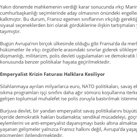
Yakın dönemde mahkemenin verdiği karar sonucunda ırkçı Marin
cumhurbaşkanlığı seçimlerinde aday olmasının önündeki engelle
kalkmıştır. Bu durum, Fransız egemen sınıflarının ırkçılığı gerekti
siyasal seçeneklerden biri olarak gördüklerine ilişkin tartışmala
taşımıştır.
Bugün Avrupa’nın birçok ülkesinde olduğu gibi Fransa’da da merk
hükümetler ile ırkçı örgütlerle arasındaki sınırlar giderek silikl
düşmanlığı, militarizm, polis devleti uygulamaları ve demokratik 
konusunda benzer politikalar hayata geçirilmektedir.
Emperyalist Krizin Faturası Halklara Kesiliyor
Silahlanmaya ayrılan milyarlarca euro, NATO politikaları, savaş
sıkma programları işçi sınıfını daha ağır sömürü koşullarına iterke
gelişen toplumsal muhalefet ise polis zoruyla bastırılmak istenme
Burjuva devlet, bir yandan emperyalist savaş politikalarını büyü
içeride demokratik hakları budamakta; sendikal mücadeleyi, göçm
eylemlerini ve anti-emperyalist dayanışmayı baskı altına almakta
yaşanan gelişmeler yalnızca Fransız halkını değil, Avrupa’da yaş
göçmenleri ilgilendirmektedir.