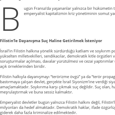
B
ugün Fransa’da yaşananlar yalnızca bir hükümetin te
emperyalist kapitalizmin kriz yönetiminin somut ya
Filistin’le Dayanışma Suç Haline Getirilmek İsteniyor
İsrail’in Filistin halkına yönelik sürdürdüğü katliam ve soykırım po
yükselten milletvekilleri, sendikacılar, demokratik kitle örgütleri
soruşturmalar açılması, davalar yürütülmesi ve cezai yaptırımla
açık örneklerinden biridir.
Filistin halkıyla dayanışmayı “terörizme övgü” ya da “terör propa
bastırmaya çalışan devlet, gerçekte İsrail Siyonizm’ine verdiği si
amaçlamaktadır. Soykırıma karşı çıkmak suç değildir. Suç olan, ha
meşrulaştırmak ve buna sessiz kalmaktır.
Emperyalist devletler bugün yalnızca Filistin halkını değil, Filisti
milyonları da hedef almaktadır. Demokratik haklar, ifade özgürlü
giderek daha fazla kriminalize edilmektedir.