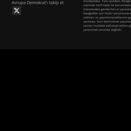
mümkündür. Tüm içerikler, fotoğra
Avrupa Demokrat'ı takip et
metinler telif hakkı ile korunmakt
İstenmeden gönderilen el yazmala
fotoğraflar için hiçbir sorumluluk 
edilmez ve yayımlanacaklarının ga
verilmez. İsim belirtilerek yayıml
yazılar mutlaka editoryal ekibin 
yansıtmak zorunda değildir.