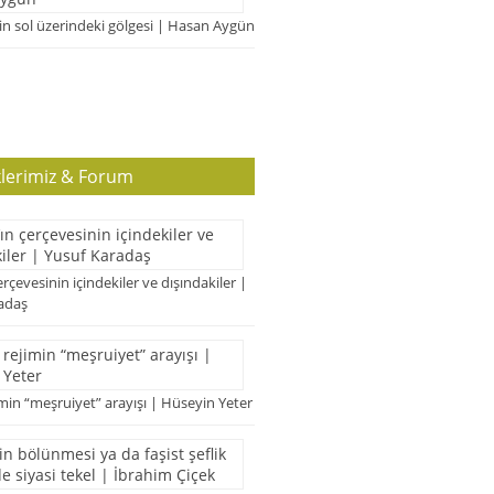
n sol üzerindeki gölgesi | Hasan Aygün
klerimiz & Forum
erçevesinin içindekiler ve dışındakiler |
adaş
imin “meşruiyet” arayışı | Hüseyin Yeter