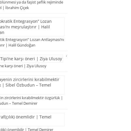
lünmesi ya da faşist şeflik rejiminde
el | İbrahim Çiçek
ik Entegrasyon” Lozan Antlaşması’nı
ırır | Halil Gündoğan
‘
ne karşı öneri | Ziya Ulusoy
 zircirlerini kırabilmektir özgürlük |
udun – Temel Demirer
ılık) önemlidir | Temel Demirer