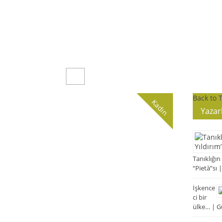
Back to 
Kadın
Yazar
Tanıklığın
“Pietà”sı 
İşkence
ci bir
ülke… | G