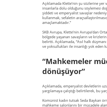
Açıklamada Klette’nin şu sözlerine yer
insanlarla dolu olduğunu söylemesi doğru
şiddeti ve emperyalist savaşlar nedeni
kullanmak, sefaletin araçsallaştırılması
amaçlamaktadır.”
SKB Avrupa, Klette’nin Avrupa’dan Orta
bölgede yaşanan savaşların ve krizlerin a
belirtti. Açıklamada, “Asıl halk düşmanı o
ve yoksullukları ile insanlığı yok eden 
“Mahkemeler müc
dönüşüyor”
Açıklamada, emperyalist devletlerin uzun
yargılamaya çalıştığı belirtilerek, bu ya
Komünist kadın tutsak Seda Baykan örne
mahkeme salonlarını bir mücadele alan