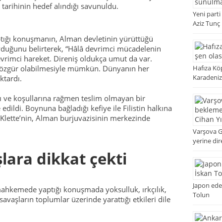
tarihinin hedef alındığı savunuldu.
Yeni parti
Aziz Tunç
tığı konuşmanın, Alman devletinin yürüttüğü
oyduğunu belirterek, “Hâlâ devrimci mücadelenin
evrimci hareket. Direniş oldukça umut da var.
Hafıza Köp
 özgür olabilmesiyle mümkün. Dünyanın her
Karadeniz
ktardı.
şı ve koşullarına rağmen teslim olmayan bir
 edildi. Boynuna bağladığı kefiye ile Filistin halkına
 Klette’nin, Alman burjuvazisinin merkezinde
Varşova 
yerine dir
lara dikkat çekti
Japon edeb
mahkemede yaptığı konuşmada yoksulluk, ırkçılık,
Tolun
savaşların toplumlar üzerinde yarattığı etkileri dile