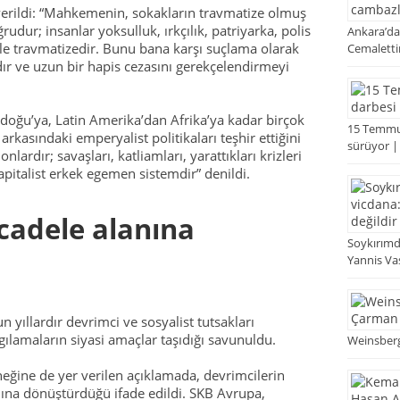
 verildi: “Mahkemenin, sokakların travmatize olmuş
dur; insanlar yoksulluk, ırkçılık, patriyarka, polis
Ankara’da
yle travmatizedir. Bunu bana karşı suçlama olarak
Cemaletti
dır ve uzun bir hapis cezasını gerekçelendirmeyi
doğu’ya, Latin Amerika’dan Afrika’ya kadar birçok
15 Temmuz
rkasındaki emperyalist politikaları teşhir ettiğini
sürüyor |
nlardır; savaşları, katliamları, yarattıkları krizleri
kapitalist erkek egemen sistemdir” denildi.
adele alanına
Soykırımd
Yannis Vasi
 yıllardır devrimci ve sosyalist tutsakları
rgılamaların siyasi amaçlar taşıdığı savunuldu.
Weinsberg’
ğine de yer verilen açıklamada, devrimcilerin
ına dönüştürdüğü ifade edildi. SKB Avrupa,