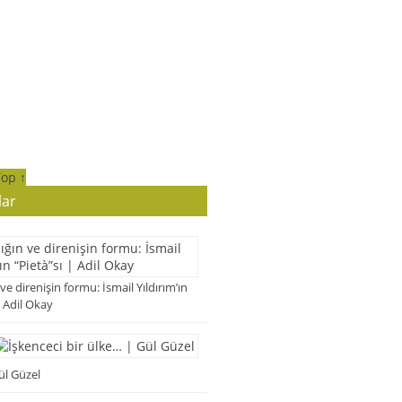
Top ↑
lar
 ve direnişin formu: İsmail Yıldırım’ın
| Adil Okay
ül Güzel