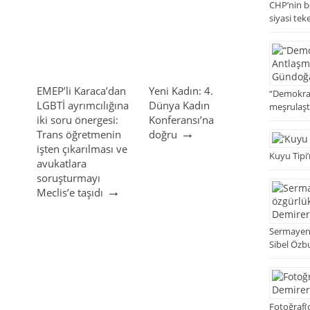
CHP’nin bö
siyasi tek
EMEP’li Karaca’dan
Yeni Kadın: 4.
“Demokrat
LGBTİ ayrımcılığına
Dünya Kadın
meşrulaşt
iki soru önergesi:
Konferansı’na
→
Trans öğretmenin
doğru
işten çıkarılması ve
Kuyu Tipi’
avukatlara
soruşturmayı
→
Meclis’e taşıdı
Sermayenin
Sibel Özb
Fotoğraf(ç