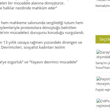
leri bir mücadele alanına dönüştürür,
Kemalizmi
 ve halklar nezdinde mahkûm eder”
 da hem mahkeme salonunda sergilediği tutum hem
eylemleriyle protestolara dönüştüğü belirtilen
tte’nin mücadeleci duruşunu koruduğu vurgulandı.
Seçti
n 13 yıllık cezaya rağmen yüzündeki direngen ve
evrimcileri, sosyalist kadınları teslim
te’ye özgürlük” ve “Yaşasın devrimci mücadele”
Saray’ın ç
Yusuf Kar
Faşist rej