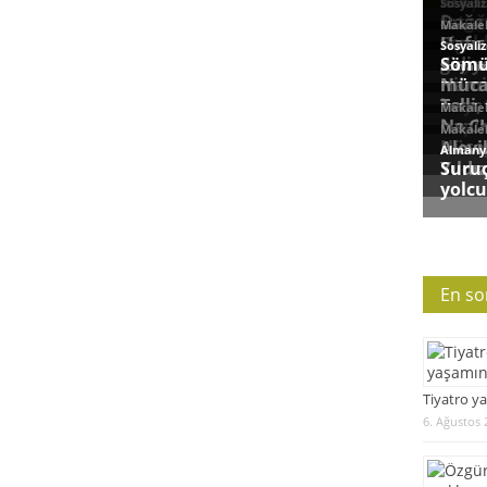
En so
Tiyatro ya
6. Ağustos 