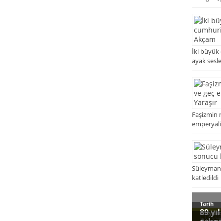
İki büyük
ayak sesl
Faşizmin 
emperyaliz
Süleyman 
katledildi
En ço