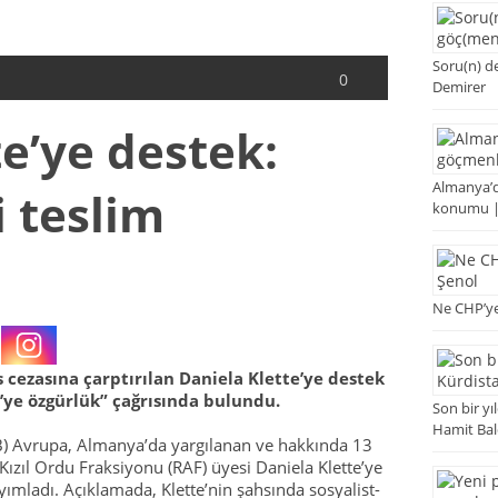
Soru(n) de
0
Demirer
e’ye destek:
Almanya’d
i teslim
konumu |
Ne CHP’ye
 cezasına çarptırılan Daniela Klette’ye destek
’ye özgürlük” çağrısında bulundu.
Son bir y
Hamit Ba
SKB) Avrupa, Almanya’da yargılanan ve hakkında 13
i Kızıl Ordu Fraksiyonu (RAF) üyesi Daniela Klette’ye
yayımladı. Açıklamada, Klette’nin şahsında sosyalist-