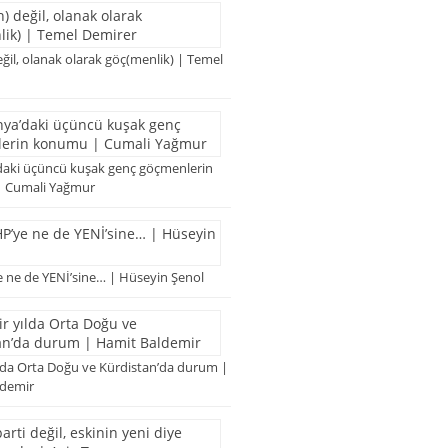
ğil, olanak olarak göç(menlik) | Temel
aki üçüncü kuşak genç göçmenlerin
 Cumali Yağmur
 ne de YENİ’sine… | Hüseyin Şenol
ılda Orta Doğu ve Kürdistan’da durum |
ldemir