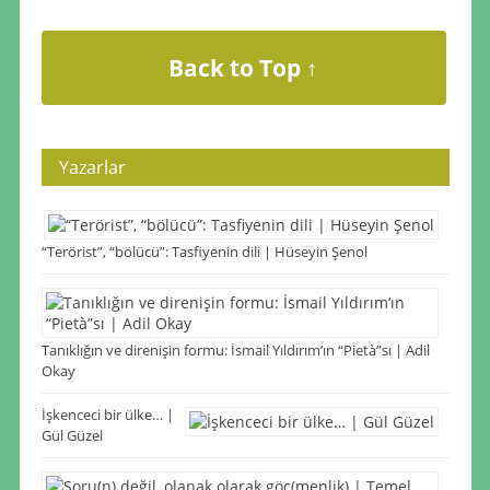
Back to Top ↑
Yazarlar
“Terörist”, “bölücü”: Tasfiyenin dili | Hüseyin Şenol
Tanıklığın ve direnişin formu: İsmail Yıldırım’ın “Pietà”sı | Adil
Okay
İşkenceci bir ülke… |
Gül Güzel