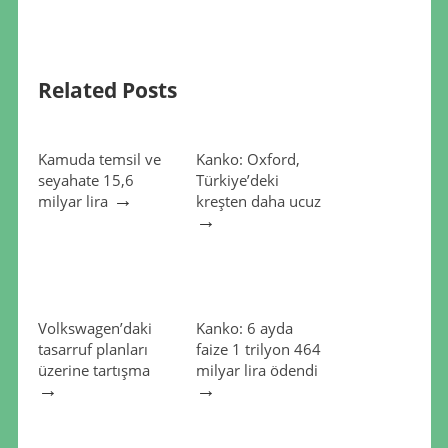
Related Posts
Kamuda temsil ve
Kanko: Oxford,
seyahate 15,6
Türkiye’deki
→
milyar lira
kreşten daha ucuz
→
Volkswagen’daki
Kanko: 6 ayda
tasarruf planları
faize 1 trilyon 464
üzerine tartışma
milyar lira ödendi
→
→