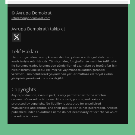
© Avrupa Demokrat
info@avrupademokrat.com
Avrupa Demokrat'ı takip et
Telif Hakları
Her türlü yeniden basım, kısmen de olsa, yalnızca editoryal ekibimizin
yazılı izniyle mümkündür. Tüm içerikler, fotoğraflar ve metinler telif hakkı
ile korunmaktadır. İstenmeden gönderilen el yazmaları ve fotoğraflar için
hiçbir sorumluluk kabul edilmez ve yayımlanacaklarının garantisi
verilmez. İsim belirtilerek yayımlanan yazılar mutlaka editoryal ekibin
görüşünü yansıtmak zorunda değildir.
Copyrights
Any reproduction, even in part, is only permitted with the written
consent of our editorial team. All content, photos, and texts are
protected by copyright. No liability is accepted for unsolicited
manuscripts and photos, and their publication is not guaranteed. Articles
published under an author’s name do not necessarily reflect the views of
the editorial team.