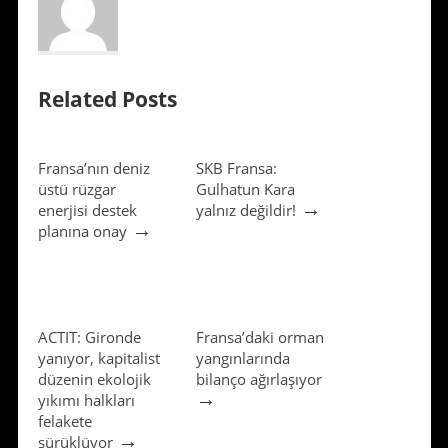
Related Posts
Fransa’nın deniz
SKB Fransa:
üstü rüzgar
Gulhatun Kara
→
enerjisi destek
yalnız değildir!
→
planına onay
ACTIT: Gironde
Fransa’daki orman
yanıyor, kapitalist
yangınlarında
düzenin ekolojik
bilanço ağırlaşıyor
→
yıkımı halkları
felakete
→
sürüklüyor