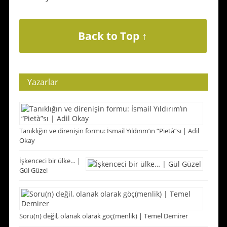
Back to Top ↑
Yazarlar
Tanıklığın ve direnişin formu: İsmail Yıldırım’ın “Pietà”sı | Adil
Okay
İşkenceci bir ülke… |
Gül Güzel
Soru(n) değil, olanak olarak göç(menlik) | Temel Demirer