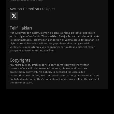
Avrupa Demokrat'ı takip et
Telif Hakları
Her türlü yeniden basım, kısmen de olsa, yalnızca editoryal ekibimizin
yazılı izniyle mümkündür. Tüm içerikler, fotoğraflar ve metinler telif hakkı
ile korunmaktadır. İstenmeden gönderilen el yazmaları ve fotoğraflar için
hiçbir sorumluluk kabul edilmez ve yayımlanacaklarının garantisi
verilmez. İsim belirtilerek yayımlanan yazılar mutlaka editoryal ekibin
görüşünü yansıtmak zorunda değildir.
Copyrights
Any reproduction, even in part, is only permitted with the written
consent of our editorial team. All content, photos, and texts are
protected by copyright. No liability is accepted for unsolicited
manuscripts and photos, and their publication is not guaranteed. Articles
published under an author’s name do not necessarily reflect the views of
the editorial team.