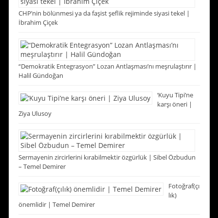
CHP’nin bölünmesi ya da faşist şeflik rejiminde siyasi tekel |
İbrahim Çiçek
“Demokratik Entegrasyon” Lozan Antlaşması’nı meşrulaştırır |
Halil Gündoğan
‘Kuyu Tipi’ne
karşı öneri |
Ziya Ulusoy
Sermayenin zircirlerini kırabilmektir özgürlük | Sibel Özbudun
– Temel Demirer
Fotoğraf(çı
lık)
önemlidir | Temel Demirer