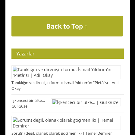
Back to Top ↑
Yazarlar
Tanıklığın ve direnişin formu: İsmail Yıldırım’ın “Pietà”sı | Adil
Okay
İşkenceci bir ülke… |
Gül Güzel
Soru(n) değil, olanak olarak göç(menlik) | Temel Demirer