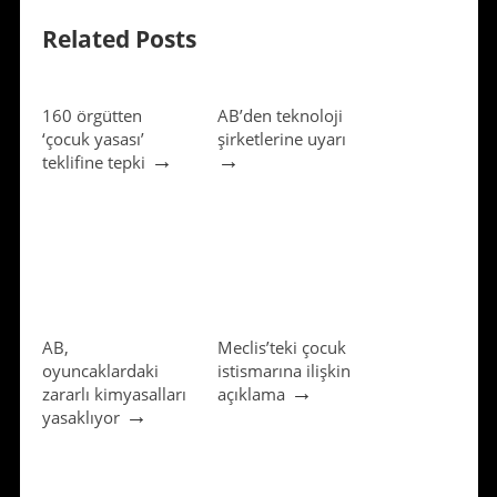
Related Posts
160 örgütten
AB’den teknoloji
‘çocuk yasası’
şirketlerine uyarı
→
→
teklifine tepki
AB,
Meclis’teki çocuk
oyuncaklardaki
istismarına ilişkin
→
zararlı kimyasalları
açıklama
→
yasaklıyor