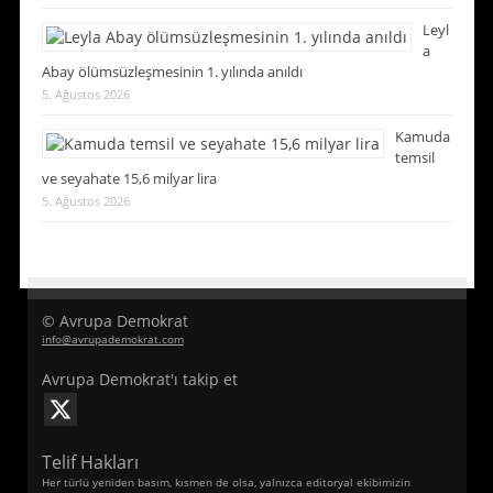
Leyl
a
Abay ölümsüzleşmesinin 1. yılında anıldı
5. Ağustos 2026
Kamuda
temsil
ve seyahate 15,6 milyar lira
5. Ağustos 2026
© Avrupa Demokrat
info@avrupademokrat.com
Avrupa Demokrat'ı takip et
Telif Hakları
Her türlü yeniden basım, kısmen de olsa, yalnızca editoryal ekibimizin