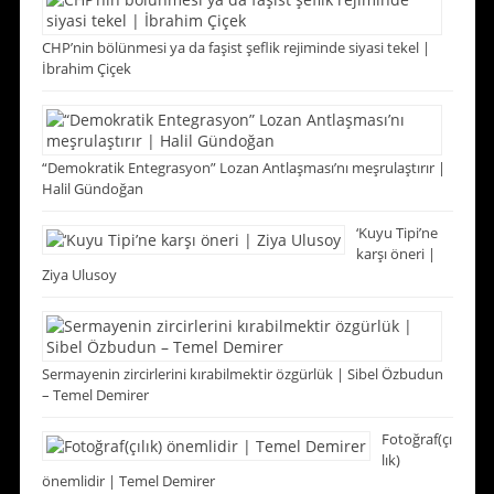
CHP’nin bölünmesi ya da faşist şeflik rejiminde siyasi tekel |
İbrahim Çiçek
“Demokratik Entegrasyon” Lozan Antlaşması’nı meşrulaştırır |
Halil Gündoğan
‘Kuyu Tipi’ne
karşı öneri |
Ziya Ulusoy
Sermayenin zircirlerini kırabilmektir özgürlük | Sibel Özbudun
– Temel Demirer
Fotoğraf(çı
lık)
önemlidir | Temel Demirer