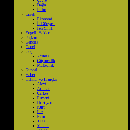
Çevre
Doğa
İklim
Emek
Ekonomi
İş Dünyası
İşçi Sınıfı
Engelli Hakları
Faşizm
Gençlik
Genel
Göç
Azınlık
Göçmenlik
Mültecilik
Güncel
Haber
Halklar ve İnançlar
Alevi
Arnavut
Çerkes
Ermeni
Hristiyan
Kürt
Laz
Rum
Türk
Yahudi