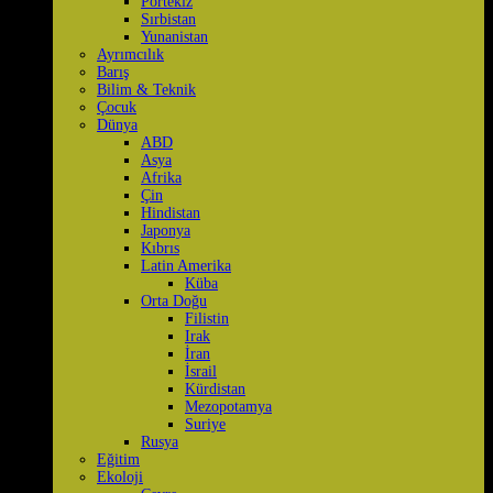
Portekiz
Sırbistan
Yunanistan
Ayrımcılık
Barış
Bilim & Teknik
Çocuk
Dünya
ABD
Asya
Afrika
Çin
Hindistan
Japonya
Kıbrıs
Latin Amerika
Küba
Orta Doğu
Filistin
Irak
İran
İsrail
Kürdistan
Mezopotamya
Suriye
Rusya
Eğitim
Ekoloji