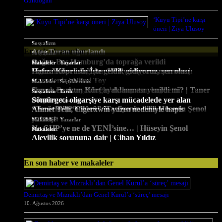
Gündoğan
‘Kuyu Tipi’ne karşı
öneri | Ziya Ulusoy
Sosyalizm
En çok okunanlar
Ateş Turan uğurlandı
Sosyalizm
Doğan Baş Hamburg’da toprağa verildi
,
Güncel
Makaleler
Yazarlar
Figen Yüksekdağ’dan LFI’ye dayanışma mesajı
Hafıza Köprüsü: İşte geldik gidiyoruz, şen olası
Karadeniz | Hilmi Toy
,
Sosyalizm
Makaleler
Seçtiklerimiz
Namık Berktay, Muğla’da hayatını kaybetti
Son ve en uzun Kürt ayaklanması yenildi mi? | Taner
,
Sosyalizm
Tarih
Akçam
Sömürgeci oligarşiye karşı mücadelede yer alan
,
Makaleler
Yazarlar
“Terörist”, “bölücü”: Tasfiyenin dili | Hüseyin Şenol
Ahmet Telli, Cigerxwîn yazısı nedeniyle hapis
yatmıştı
,
Makaleler
Yazarlar
Ne CHP’ye ne de YENİ’sine… | Hüseyin Şenol
Makaleler
Alevilik sorununa dair | Cihan Yıldız
En son haber ve makaleler
Demirtaş ve Mızraklı’dan Genel Kurul’a ‘süreç’ mesajı
10. Ağustos 2026