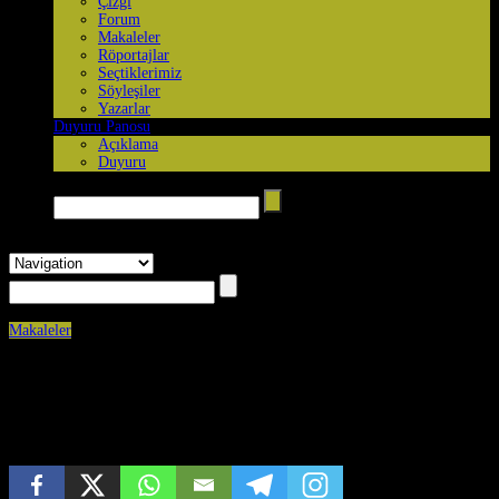
Çizgi
Forum
Makaleler
Röportajlar
Seçtiklerimiz
Söyleşiler
Yazarlar
Duyuru Panosu
Açıklama
Duyuru
Arama yap →
Makaleler
Published on
Mayıs 14th, 2026
0
Ezilenlerin devrimcileşmesi kurtaracaktır | Aziz Tunç