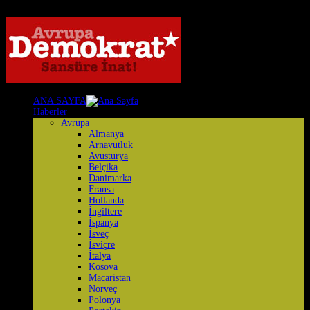
ANA SAYFA
Haberler
Avrupa
Almanya
Arnavutluk
Avusturya
Belçika
Danimarka
Fransa
Hollanda
İngiltere
İspanya
İsveç
İsviçre
İtalya
Kosova
Macaristan
Norveç
Polonya