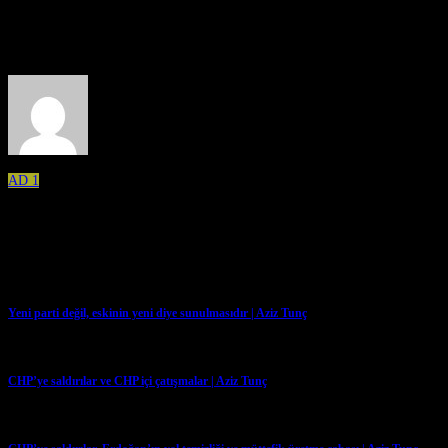
About the Author
AD 1
Related Posts
Yeni parti değil, eskinin yeni diye sunulmasıdır | Aziz Tunç
→
CHP’ye saldırılar ve CHP içi çatışmalar | Aziz Tunç
→