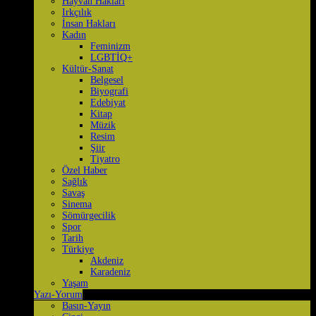
Hayvan Hakları
Irkçılık
İnsan Hakları
Kadın
Feminizm
LGBTİQ+
Kültür-Sanat
Belgesel
Biyografi
Edebiyat
Kitap
Müzik
Resim
Şiir
Tiyatro
Özel Haber
Sağlık
Savaş
Sinema
Sömürgecilik
Spor
Tarih
Türkiye
Akdeniz
Karadeniz
Yaşam
Yazı-Yorum
Basın-Yayın