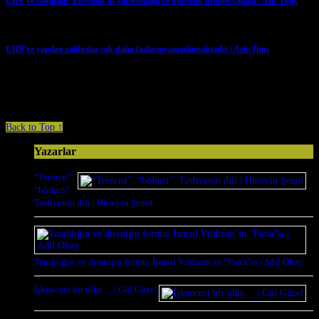
CHP’ye saldırılar, Erdoğan’ın yol temizliği ve müttefik üretme çabası | Aziz Tunç
→
CHP’ye yapılan saldırılar çok daha fazlasını amaçlamaktadır | Aziz Tunç
→
Comments are closed.
Back to Top ↑
Yazarlar
“Terörist”,
“bölücü”:
Tasfiyenin dili | Hüseyin Şenol
Tanıklığın ve direnişin formu: İsmail Yıldırım’ın “Pietà”sı | Adil Okay
İşkenceci bir ülke… | Gül Güzel