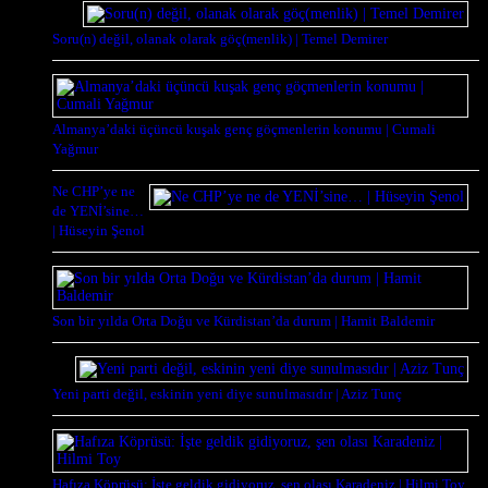
Soru(n) değil, olanak olarak göç(menlik) | Temel Demirer
Almanya’daki üçüncü kuşak genç göçmenlerin konumu | Cumali
Yağmur
Ne CHP’ye ne
de YENİ’sine…
| Hüseyin Şenol
Son bir yılda Orta Doğu ve Kürdistan’da durum | Hamit Baldemir
Yeni parti değil, eskinin yeni diye sunulmasıdır | Aziz Tunç
Hafıza Köprüsü: İşte geldik gidiyoruz, şen olası Karadeniz | Hilmi Toy