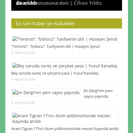
mesajı
olası Karadeniz | Hilmi Toy
kaybetti
mi? | Taner Akçam
nedeniyle hapis yatmıştı
Şenol
Alevilik sorununa dair | Cihan Yıldız
da anıldı
En son haber ve makaleler
“Terörist”, “bölücü”: Tasfiyenin dili | Hüseyin Şenol
9. Ağustos 2026
Beş soruda süreç ve çerçeve yasa | Yusuf Karadaş
9. Ağustos 2026
Jin Dergi’nin yeni
sayısı yayında
9. Ağustos 2026
Aram Tigran 17’nci ölüm yıldönümünde mezarı başında anıldı