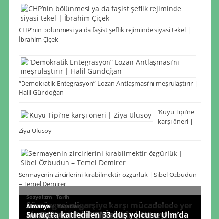
CHP’nin bölünmesi ya da faşist şeflik rejiminde siyasi tekel |
İbrahim Çiçek
“Demokratik Entegrasyon” Lozan Antlaşması’nı meşrulaştırır |
Halil Gündoğan
‘Kuyu Tipi’ne
karşı öneri |
Ziya Ulusoy
Sermayenin zircirlerini kırabilmektir özgürlük | Sibel Özbudun
– Temel Demirer
,
Sosyalizm
Tarih
Sömürgeci oligarşiye karşı mücadelede yer
,
,
,
Sosyalizm
Sosyalizm
Güncel
Makaleler
Sosyalizm
Makaleler
Makaleler
Almanya
Yazarlar
Seçtiklerimiz
Yazarlar
En çok okunanlar
Ateş Turan uğurlandı
Doğan Baş Hamburg’da toprağa verildi
Figen Yüksekdağ’dan LFI’ye dayanışma
Hafıza Köprüsü: İşte geldik gidiyoruz, şen
Namık Berktay, Muğla’da hayatını
Son ve en uzun Kürt ayaklanması yenildi
alan Ahmet Telli, Cigerxwîn yazısı
Ne CHP’ye ne de YENİ’sine… | Hüseyin
Suruç’ta katledilen 33 düş yolcusu Ulm’da
Makaleler