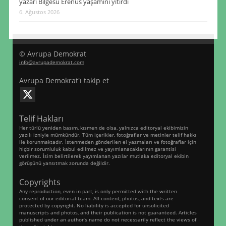
yazarı Bilgesu Erenus yaşamını yitirdi
6. Ağustos 2026
© Avrupa Demokrat
info@avrupademokrat.com
Avrupa Demokrat'ı takip et
Telif Hakları
Her türlü yeniden basım, kısmen de olsa, yalnızca editoryal ekibimizin
yazılı izniyle mümkündür. Tüm içerikler, fotoğraflar ve metinler telif hakkı
ile korunmaktadır. İstenmeden gönderilen el yazmaları ve fotoğraflar için
hiçbir sorumluluk kabul edilmez ve yayımlanacaklarının garantisi
verilmez. İsim belirtilerek yayımlanan yazılar mutlaka editoryal ekibin
görüşünü yansıtmak zorunda değildir.
Copyrights
Any reproduction, even in part, is only permitted with the written
consent of our editorial team. All content, photos, and texts are
protected by copyright. No liability is accepted for unsolicited
manuscripts and photos, and their publication is not guaranteed. Articles
published under an author’s name do not necessarily reflect the views of