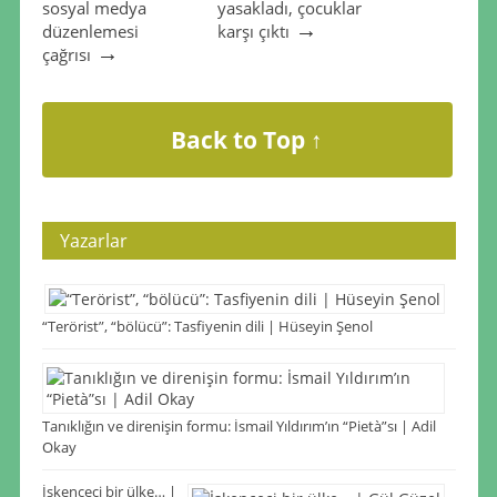
sosyal medya
yasakladı, çocuklar
→
düzenlemesi
karşı çıktı
→
çağrısı
Back to Top ↑
Yazarlar
“Terörist”, “bölücü”: Tasfiyenin dili | Hüseyin Şenol
Tanıklığın ve direnişin formu: İsmail Yıldırım’ın “Pietà”sı | Adil
Okay
İşkenceci bir ülke… |