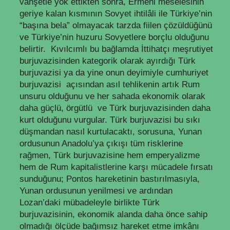
vahşetle yok ettikten sonra, Ermeni meselesinin
geriye kalan kısmının Sovyet ihtilâli ile Türkiye’nin
“başına bela” olmayacak tarzda fiilen çözüldüğünü
ve Türkiye’nin huzuru Sovyetlere borçlu olduğunu
belirtir. Kıvılcımlı bu bağlamda İttihatçı meşrutiyet
burjuvazisinden kategorik olarak ayırdığı Türk
burjuvazisi ya da yine onun deyimiyle cumhuriyet
burjuvazisi açısından asıl tehlikenin artık Rum
unsuru olduğunu ve her sahada ekonomik olarak
daha güçlü, örgütlü ve Türk burjuvazisinden daha
kurt olduğunu vurgular. Türk burjuvazisi bu sıkı
düşmandan nasıl kurtulacaktı, sorusuna, Yunan
ordusunun Anadolu’ya çıkışı tüm risklerine
rağmen, Türk burjuvazisine hem emperyalizme
hem de Rum kapitalistlerine karşı mücadele fırsatı
sunduğunu; Pontos hareketinin bastırılmasıyla,
Yunan ordusunun yenilmesi ve ardından
Lozan’daki mübadeleyle birlikte Türk
burjuvazisinin, ekonomik alanda daha önce sahip
olmadığı ölçüde bağımsız hareket etme imkânı