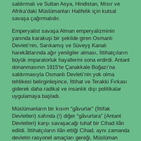
saldırmalı ve Sultan Asya, Hindistan, Mısır ve
Afrika’daki Müslümanları Halifelik için kutsal
savaşa çağırmalıdır.
Emperyalist savaşa Alman emperyalizminin
yanında karakuşi bir şekilde giren Osmanlı
Devleti’nin, Sarıkamış ve Süveyş Kanalı
harekâtlarında ağır yenilgiler alması, İttihatçıların
büyük imparatorluk hayallerini sona erdirdi. Antant
donanmasının 1915’te Çanakkale Boğazı’na
saldırmasıyla Osmanlı Devleti’nin yok olma
tehlikesi belirginleşince, İttihat ve Terakki Fırkası
giderek daha radikal ve insanlık dışı politikalar
uygulamaya başladı.
Müslümanların bir kısım “gâvurlar” (İttifak
Devletleri) safında (!) diğer “gâvurlara” (Antant
Devletleri) karşı savaşacağı tuhaf bir Cihad ilân
edildi. İttihatçıların ilân ettiği Cihad, aynı zamanda
devletin rasyonel amaçları gereği, Müslüman