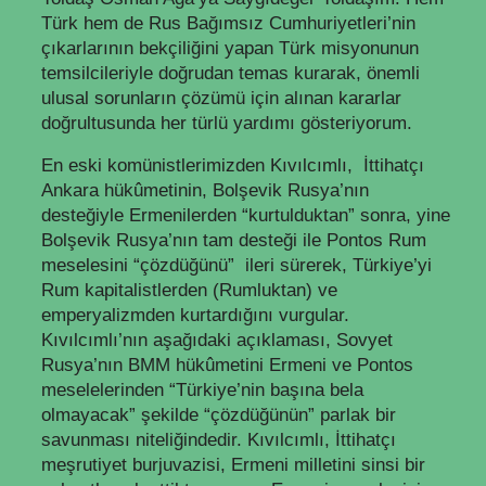
Türk hem de Rus Bağımsız Cumhuriyetleri’nin
çıkarlarının bekçiliğini yapan Türk misyonunun
temsilcileriyle doğrudan temas kurarak, önemli
ulusal sorunların çözümü için alınan kararlar
doğrultusunda her türlü yardımı gösteriyorum.
En eski komünistlerimizden Kıvılcımlı, İttihatçı
Ankara hükûmetinin, Bolşevik Rusya’nın
desteğiyle Ermenilerden “kurtulduktan” sonra, yine
Bolşevik Rusya’nın tam desteği ile Pontos Rum
meselesini “çözdüğünü” ileri sürerek, Türkiye’yi
Rum kapitalistlerden (Rumluktan) ve
emperyalizmden kurtardığını vurgular.
Kıvılcımlı’nın aşağıdaki açıklaması, Sovyet
Rusya’nın BMM hükûmetini Ermeni ve Pontos
meselelerinden “Türkiye’nin başına bela
olmayacak” şekilde “çözdüğünün” parlak bir
savunması niteliğindedir. Kıvılcımlı, İttihatçı
meşrutiyet burjuvazisi, Ermeni milletini sinsi bir