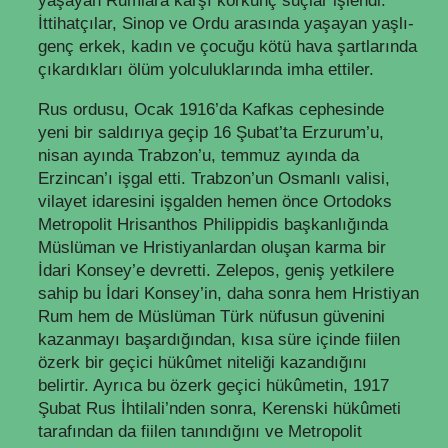
yaşayan Rumlara karşı korkunç suçlar işlendi.
İttihatçılar, Sinop ve Ordu arasında yaşayan yaşlı-
genç erkek, kadın ve çocuğu kötü hava şartlarında
çıkardıkları ölüm yolculuklarında imha ettiler.
Rus ordusu, Ocak 1916’da Kafkas cephesinde
yeni bir saldırıya geçip 16 Şubat’ta Erzurum’u,
nisan ayında Trabzon’u, temmuz ayında da
Erzincan’ı işgal etti. Trabzon’un Osmanlı valisi,
vilayet idaresini işgalden hemen önce Ortodoks
Metropolit Hrisanthos Philippidis başkanlığında
Müslüman ve Hristiyanlardan oluşan karma bir
İdari Konsey’e devretti. Zelepos, geniş yetkilere
sahip bu İdari Konsey’in, daha sonra hem Hristiyan
Rum hem de Müslüman Türk nüfusun güvenini
kazanmayı başardığından, kısa süre içinde fiilen
özerk bir geçici hükûmet niteliği kazandığını
belirtir. Ayrıca bu özerk geçici hükûmetin, 1917
Şubat Rus İhtilali’nden sonra, Kerenski hükûmeti
tarafından da fiilen tanındığını ve Metropolit