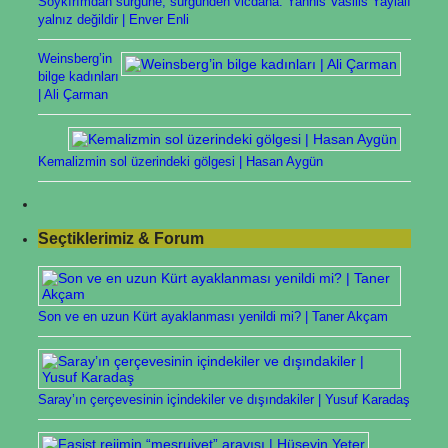
Soykırımdan sürgüne, sürgünden vicdana: Yannis Vasilis Yaylalı
yalnız değildir | Enver Enli
Weinsberg’in
bilge kadınları
| Ali Çarman
Kemalizmin sol üzerindeki gölgesi | Hasan Aygün
Seçtiklerimiz & Forum
Son ve en uzun Kürt ayaklanması yenildi mi? | Taner Akçam
Saray’ın çerçevesinin içindekiler ve dışındakiler | Yusuf Karadaş