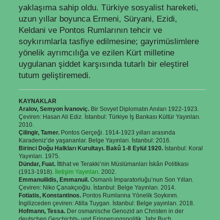
yaklaşıma sahip oldu. Türkiye sosyalist hareketi,
uzun yıllar boyunca Ermeni, Süryani, Ezidi,
Keldani ve Pontos Rumlarının tehcir ve
soykırımlarla tasfiye edilmesine; gayrimüslimlere
yönelik ayrımcılığa ve ezilen Kürt milletine
uygulanan şiddet karşısında tutarlı bir eleştirel
tutum geliştiremedi.
KAYNAKLAR
Aralov, Semyon İvanoviç.
Bir Sovyet Diplomatın Anıları 1922-1923.
Çeviren: Hasan Ali Ediz. İstanbul: Türkiye İş Bankası Kültür Yayınları.
2010.
Çilingir, Tamer.
Pontos Gerçeği. 1914-1923 yılları arasında
Karadeniz’de yaşananlar. Belge Yayınları. İstanbul: 2016.
Birinci Doğu Halkları Kurultayı. Bakû 1-8 Eylül 1920.
İstanbul: Koral
Yayınları. 1975.
Dündar, Fuat.
İttihat ve Terakki’nin Müslümanları İskân Politikası
(1913-1918).
İletişim Yayınları
. 2002.
Emmanuilidis, Emmanuil.
Osmanlı İmparatorluğu’nun Son Yılları.
Çeviren: Niko Çanakçıoğlu. İstanbul: Belge Yayınları. 2014.
Fotiatis, Konstantinos.
Pontos Rumlarına Yönelik Soykırım.
İngilizceden çeviren: Atilla Tuygan. İstanbul: Belge yayınları. 2018.
Hofmann, Tessa.
Der osmanische Genozid an Christen in der
deutschen Geschichts- und Erinnerungspolitik. Jahr Buch