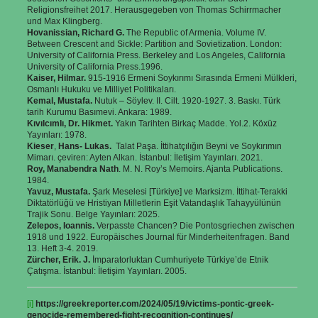
Religionsfreihet 2017. Herausgegeben von Thomas Schirrmacher
und Max Klingberg.
Hovanissian, Richard G.
The Republic of Armenia. Volume IV.
Between Crescent and Sickle: Partition and Sovietization. London:
University of California Press. Berkeley and Los Angeles, California
University of California Press.1996.
Kaiser, Hilmar.
915-1916 Ermeni Soykırımı Sırasında Ermeni Mülkleri,
Osmanlı Hukuku ve Milliyet Politikaları.
Kemal, Mustafa.
Nutuk – Söylev. II. Cilt. 1920-1927. 3. Baskı. Türk
tarih Kurumu Basımevi. Ankara: 1989.
Kıvılcımlı, Dr. Hikmet.
Yakın Tarihten Birkaç Madde. Yol.2. Köxüz
Yayınları: 1978.
Kieser
,
Hans- Lukas.
Talat Paşa. İttihatçılığın Beyni ve Soykırımın
Mimarı. çeviren: Ayten Alkan. İstanbul: İletişim Yayınları. 2021.
Roy, Manabendra Nath
. M. N. Roy’s Memoirs. Ajanta Publications.
1984.
Yavuz, Mustafa.
Şark Meselesi [Türkiye] ve Marksizm. İttihat-Terakki
Diktatörlüğü ve Hristiyan Milletlerin Eşit Vatandaşlık Tahayyülünün
Trajik Sonu. Belge Yayınları: 2025.
Zelepos, Ioannis.
Verpasste Chancen? Die Pontosgriechen zwischen
1918 und 1922. Europäisches Journal für Minderheitenfragen. Band
13. Heft 3-4. 2019.
Zürcher, Erik. J.
İmparatorluktan Cumhuriyete Türkiye’de Etnik
Çatışma. İstanbul: İletişim Yayınları. 2005.
[i]
https://greekreporter.com/2024/05/19/victims-pontic-greek-
genocide-remembered-fight-recognition-continues/