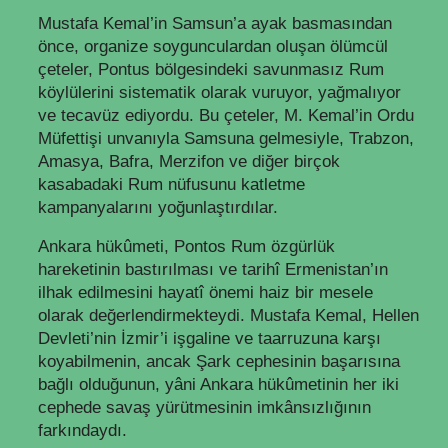
Mustafa Kemal’in Samsun’a ayak basmasından
önce, organize soygunculardan oluşan ölümcül
çeteler, Pontus bölgesindeki savunmasız Rum
köylülerini sistematik olarak vuruyor, yağmalıyor
ve tecavüz ediyordu. Bu çeteler, M. Kemal’in Ordu
Müfettişi unvanıyla Samsuna gelmesiyle, Trabzon,
Amasya, Bafra, Merzifon ve diğer birçok
kasabadaki Rum nüfusunu katletme
kampanyalarını yoğunlaştırdılar.
Ankara hükûmeti, Pontos Rum özgürlük
hareketinin bastırılması ve tarihî Ermenistan’ın
ilhak edilmesini hayatî önemi haiz bir mesele
olarak değerlendirmekteydi. Mustafa Kemal, Hellen
Devleti’nin İzmir’i işgaline ve taarruzuna karşı
koyabilmenin, ancak Şark cephesinin başarısına
bağlı olduğunun, yâni Ankara hükûmetinin her iki
cephede savaş yürütmesinin imkânsızlığının
farkındaydı.