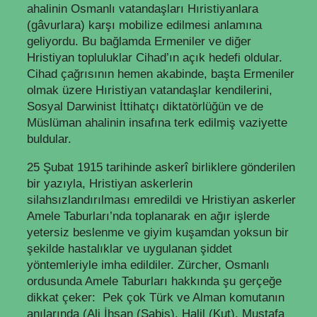
ahalinin Osmanlı vatandaşları Hıristiyanlara
(gâvurlara) karşı mobilize edilmesi anlamına
geliyordu. Bu bağlamda Ermeniler ve diğer
Hristiyan topluluklar Cihad’ın açık hedefi oldular.
Cihad çağrısının hemen akabinde, başta Ermeniler
olmak üzere Hıristiyan vatandaşlar kendilerini,
Sosyal Darwinist İttihatçı diktatörlüğün ve de
Müslüman ahalinin insafına terk edilmiş vaziyette
buldular.
25 Şubat 1915 tarihinde askerî birliklere gönderilen
bir yazıyla, Hristiyan askerlerin
silahsızlandırılması emredildi ve Hristiyan askerler
Amele Taburları’nda toplanarak en ağır işlerde
yetersiz beslenme ve giyim kuşamdan yoksun bir
şekilde hastalıklar ve uygulanan şiddet
yöntemleriyle imha edildiler. Zürcher, Osmanlı
ordusunda Amele Taburları hakkında şu gerçeğe
dikkat çeker: Pek çok Türk ve Alman komutanın
anılarında (Ali İhsan (Sabis), Halil (Kut), Mustafa