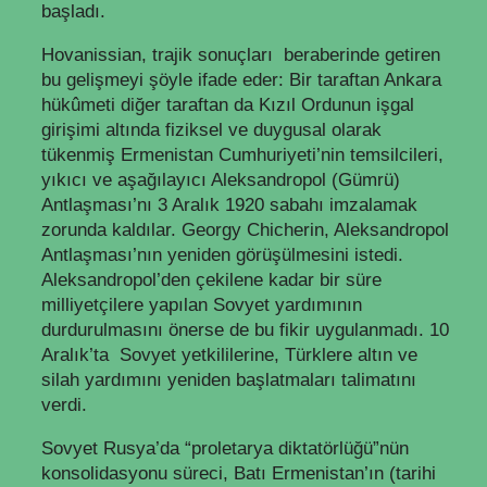
başladı.
Hovanissian, trajik sonuçları beraberinde getiren
bu gelişmeyi şöyle ifade eder: Bir taraftan Ankara
hükûmeti diğer taraftan da Kızıl Ordunun işgal
girişimi altında fiziksel ve duygusal olarak
tükenmiş Ermenistan Cumhuriyeti’nin temsilcileri,
yıkıcı ve aşağılayıcı Aleksandropol (Gümrü)
Antlaşması’nı 3 Aralık 1920 sabahı imzalamak
zorunda kaldılar. Georgy Chicherin, Aleksandropol
Antlaşması’nın yeniden görüşülmesini istedi.
Aleksandropol’den çekilene kadar bir süre
milliyetçilere yapılan Sovyet yardımının
durdurulmasını önerse de bu fikir uygulanmadı. 10
Aralık’ta Sovyet yetkililerine, Türklere altın ve
silah yardımını yeniden başlatmaları talimatını
verdi.
Sovyet Rusya’da “proletarya diktatörlüğü”nün
konsolidasyonu süreci, Batı Ermenistan’ın (tarihi