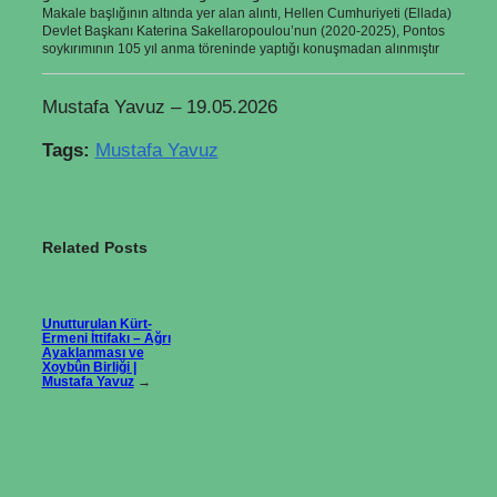
Makale başlığının altında yer alan alıntı, Hellen Cumhuriyeti (Ellada)
Devlet Başkanı Katerina Sakellaropoulou’nun (2020-2025), Pontos
soykırımının 105 yıl anma töreninde yaptığı konuşmadan alınmıştır
Mustafa Yavuz – 19.05.2026
Tags:
Mustafa Yavuz
Related Posts
Unutturulan Kürt-
Ermeni İttifakı – Ağrı
Ayaklanması ve
Xoybûn Birliği |
Mustafa Yavuz
→