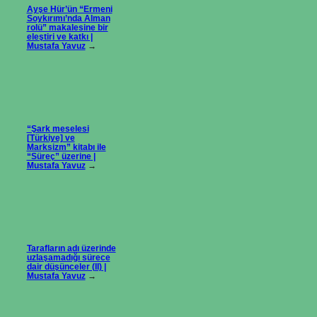
Ayşe Hür’ün “Ermeni
Soykırımı’nda Alman
rolü” makalesine bir
eleştiri ve katkı |
Mustafa Yavuz
→
“Şark meselesi
[Türkiye] ve
Marksizm” kitabı ile
“Süreç” üzerine |
Mustafa Yavuz
→
Tarafların adı üzerinde
uzlaşamadığı sürece
dair düşünceler (II) |
Mustafa Yavuz
→