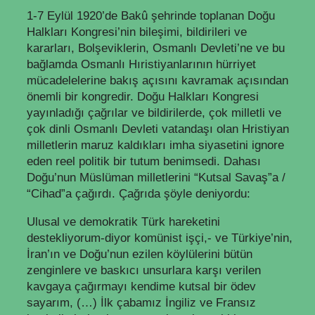
1-7 Eylül 1920’de Bakû şehrinde toplanan Doğu
Halkları Kongresi’nin bileşimi, bildirileri ve
kararları, Bolşeviklerin, Osmanlı Devleti’ne ve bu
bağlamda Osmanlı Hıristiyanlarının hürriyet
mücadelelerine bakış açısını kavramak açısından
önemli bir kongredir. Doğu Halkları Kongresi
yayınladığı çağrılar ve bildirilerde, çok milletli ve
çok dinli Osmanlı Devleti vatandaşı olan Hristiyan
milletlerin maruz kaldıkları imha siyasetini ignore
eden reel politik bir tutum benimsedi. Dahası
Doğu’nun Müslüman milletlerini “Kutsal Savaş”a /
“Cihad”a çağırdı. Çağrıda şöyle deniyordu:
Ulusal ve demokratik Türk hareketini
destekliyorum-diyor komünist işçi,- ve Türkiye’nin,
İran’ın ve Doğu’nun ezilen köylülerini bütün
zenginlere ve baskıcı unsurlara karşı verilen
kavgaya çağırmayı kendime kutsal bir ödev
sayarım, (…) İlk çabamız İngiliz ve Fransız