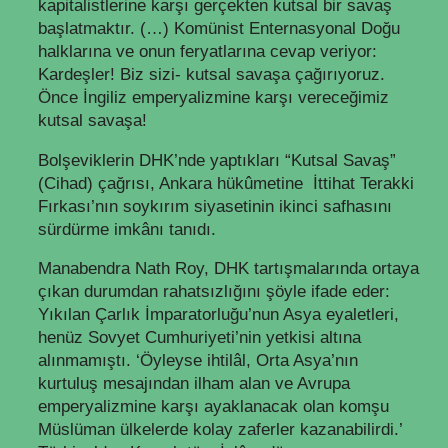
kapitalistlerine karşı gerçekten kutsal bir savaş
başlatmaktır. (…) Komünist Enternasyonal Doğu
halklarına ve onun feryatlarına cevap veriyor:
Kardeşler! Biz sizi- kutsal savaşa çağırıyoruz.
Önce İngiliz emperyalizmine karşı vereceğimiz
kutsal savaşa!
Bolşeviklerin DHK’nde yaptıkları “Kutsal Savaş”
(Cihad) çağrısı, Ankara hükûmetine İttihat Terakki
Fırkası’nın soykırım siyasetinin ikinci safhasını
sürdürme imkânı tanıdı.
Manabendra Nath Roy, DHK tartışmalarında ortaya
çıkan durumdan rahatsızlığını şöyle ifade eder:
Yıkılan Çarlık İmparatorluğu’nun Asya eyaletleri,
henüz Sovyet Cumhuriyeti’nin yetkisi altına
alınmamıştı. ‘Öyleyse ihtilâl, Orta Asya’nın
kurtuluş mesajından ilham alan ve Avrupa
emperyalizmine karşı ayaklanacak olan komşu
Müslüman ülkelerde kolay zaferler kazanabilirdi.’