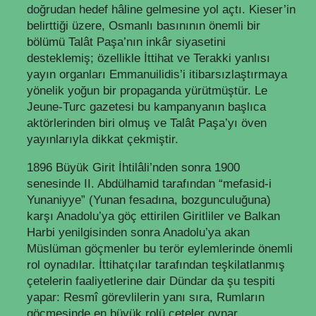
doğrudan hedef hâline gelmesine yol açtı. Kieser’in
belirttiği üzere, Osmanlı basınının önemli bir
bölümü Talât Paşa’nın inkâr siyasetini
desteklemiş; özellikle İttihat ve Terakki yanlısı
yayın organları Emmanuilidis’i itibarsızlaştırmaya
yönelik yoğun bir propaganda yürütmüştür. Le
Jeune-Turc gazetesi bu kampanyanın başlıca
aktörlerinden biri olmuş ve Talât Paşa’yı öven
yayınlarıyla dikkat çekmiştir.
1896 Büyük Girit İhtilâli’nden sonra 1900
senesinde II. Abdülhamid tarafından “mefasid-i
Yunaniyye” (Yunan fesadına, bozgunculuğuna)
karşı Anadolu’ya göç ettirilen Giritliler ve Balkan
Harbi yenilgisinden sonra Anadolu’ya akan
Müslüman göçmenler bu terör eylemlerinde önemli
rol oynadılar. İttihatçılar tarafından teşkilatlanmış
çetelerin faaliyetlerine dair Dündar da şu tespiti
yapar: Resmî görevlilerin yanı sıra, Rumların
göçmesinde en büyük rolü çeteler oynar.