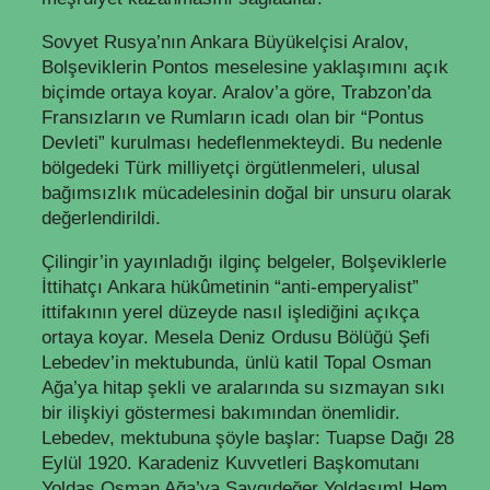
Sovyet Rusya’nın Ankara Büyükelçisi Aralov,
Bolşeviklerin Pontos meselesine yaklaşımını açık
biçimde ortaya koyar. Aralov’a göre, Trabzon’da
Fransızların ve Rumların icadı olan bir “Pontus
Devleti” kurulması hedeflenmekteydi. Bu nedenle
bölgedeki Türk milliyetçi örgütlenmeleri, ulusal
bağımsızlık mücadelesinin doğal bir unsuru olarak
değerlendirildi.
Çilingir’in yayınladığı ilginç belgeler, Bolşeviklerle
İttihatçı Ankara hükûmetinin “anti-emperyalist”
ittifakının yerel düzeyde nasıl işlediğini açıkça
ortaya koyar. Mesela Deniz Ordusu Bölüğü Şefi
Lebedev’in mektubunda, ünlü katil Topal Osman
Ağa’ya hitap şekli ve aralarında su sızmayan sıkı
bir ilişkiyi göstermesi bakımından önemlidir.
Lebedev, mektubuna şöyle başlar: Tuapse Dağı 28
Eylül 1920. Karadeniz Kuvvetleri Başkomutanı
Yoldaş Osman Ağa’ya Saygıdeğer Yoldaşım! Hem