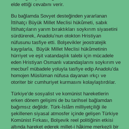
elde ettiği cevabını verir.
Bu bağlamda Sovyet desteğinden yararlanan
İttihatçı Büyük Millet Meclisi hükûmeti, sabık
İttihatçıların yarım bıraktıkları soykırım siyasetini
sürdürerek, Anadolu’nun otokton Hristiyan
nüfusunu tasfiye etti. Bolşevikler jeostratejik
kaygılarla, Büyük Millet Meclisi hükûmetinin
hürriyet ve eşit vatandaşlık talebi için mücadele
eden Hristiyan Osmanlı vatandaşlarını soykırım ve
mecburî mübadele yoluyla tasfiye edip Anadolu’da
homojen Müslüman nüfusa dayanan ırkçı ve
otoriter bir cumhuriyet kurmasını kolaylaştırdılar.
Türkiye’de sosyalist ve komünist hareketlerin
erken dönem gelişimi de bu tarihsel bağlamdan
bağımsız değildir. Türk-İslâm milliyetçiliği ile
şekillenen siyasal atmosfer içinde gelişen Türkiye
Komünist Fırkası, Bolşevik reel politiğinin etkisi
altında hareket ederek millet-i hâkime merkezli bir