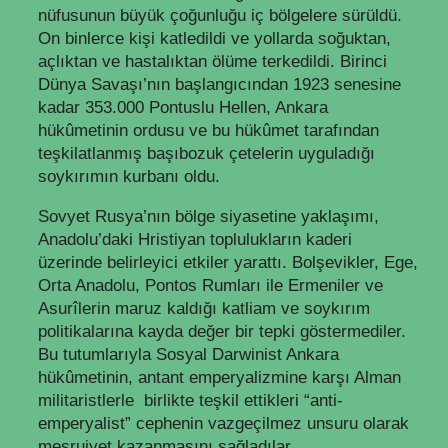
nüfusunun büyük çoğunluğu iç bölgelere sürüldü.
On binlerce kişi katledildi ve yollarda soğuktan,
açlıktan ve hastalıktan ölüme terkedildi. Birinci
Dünya Savaşı’nın başlangıcından 1923 senesine
kadar 353.000 Pontuslu Hellen, Ankara
hükûmetinin ordusu ve bu hükûmet tarafından
teşkilatlanmış başıbozuk çetelerin uyguladığı
soykırımın kurbanı oldu.
Sovyet Rusya’nın bölge siyasetine yaklaşımı,
Anadolu’daki Hristiyan toplulukların kaderi
üzerinde belirleyici etkiler yarattı. Bolşevikler, Ege,
Orta Anadolu, Pontos Rumları ile Ermeniler ve
Asurîlerin maruz kaldığı katliam ve soykırım
politikalarına kayda değer bir tepki göstermediler.
Bu tutumlarıyla Sosyal Darwinist Ankara
hükûmetinin, antant emperyalizmine karşı Alman
militaristlerle birlikte teşkil ettikleri “anti-
emperyalist” cephenin vazgeçilmez unsuru olarak
meşruiyet kazanmasını sağladılar.