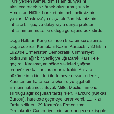
Türkiye’den Kemal, tüm İslâm dünyasını
alevlendirecek bir örnek oluşturmuştu bile.
Hindistan Hilâfet hareketinin, belli belirsiz bir
yankısı Moskova’ya ulaşarak Pan-İslamizmin
ihtilâlci bir güç ve dolayısıyla dünya proleter
ihtilâlinin bir müttefiki olduğu görüşünü pekiştirdi.
Doğu Halkları Kongresi’nden kısa bir süre sonra,
Doğu cephesi Komutanı Kâzım Karabekir, 30 Ekim
1920’de Ermenistan Demokratik Cumhuriyeti
ordusunu ağır bir yenilgiye uğratarak Kars’ı ele
geçirdi. Kaçamayan bölge sakinleri yağma,
tecavüz ve katliamlara maruz kaldı. Ankara
hükûmetinin birlikleri ilerlemeye devam ederek,
Kars’tan bir hafta sonra Gümrü’yü işgal etti.
Ermeni hükûmeti, Büyük Millet Meclisi’nin öne
sürdüğü ağır koşulları tartışırken, Kavbüro (Kafkas
Bürosu), harekete geçmeye karar verdi. 11. Kızıl
Ordu birlikleri, 29 Kasım’da Ermenistan
Demokratik Cumhuriyeti’nin sınırını geçerek işgale